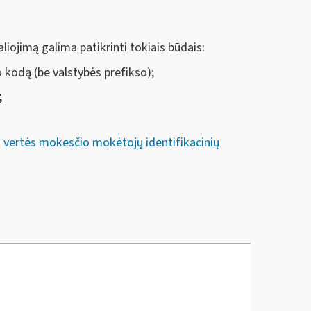
iojimą galima patikrinti tokiais būdais
:
 kodą (be valstybės prefikso);
;
s vertės mokesčio mokėtojų identifikacinių