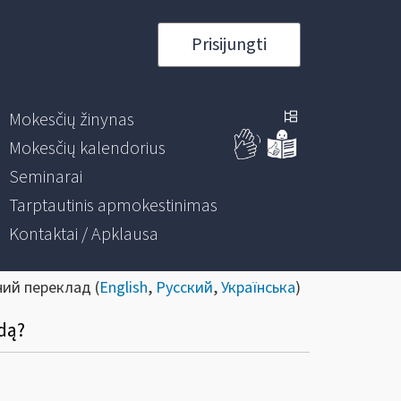
Prisijungti
Mokesčių žinynas
Mokesčių kalendorius
Seminarai
Tarptautinis apmokestinimas
Kontaktai / Apklausa
ний переклад (
English
,
Русский
,
Українська
)
dą?