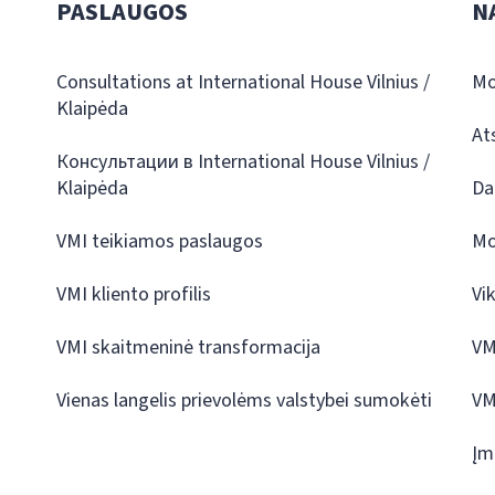
PASLAUGOS
N
Consultations at International House Vilnius /
Mo
Klaipėda
At
Консультации в International House Vilnius /
Klaipėda
Da
VMI teikiamos paslaugos
Mo
VMI kliento profilis
Vi
VMI skaitmeninė transformacija
VM
Vienas langelis prievolėms valstybei sumokėti
VM
Įm