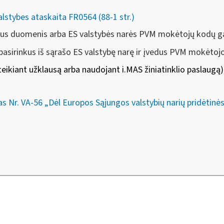
alstybes ataskaita FR0564 (88-1 str.)
nius duomenis arba ES valstybės narės PVM mokėtojų kodų gal
 pasirinkus iš sąrašo ES valstybę narę ir įvedus PVM mokėtojo
teikiant užklausą arba
naudojant i.MAS žiniatinklio paslaugą
)
s Nr. VA-56 „Dėl Europos Sąjungos valstybių narių pridėtinė