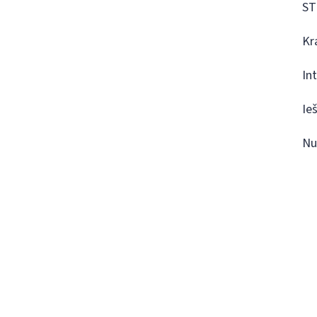
ST
Kr
In
Ie
Nu