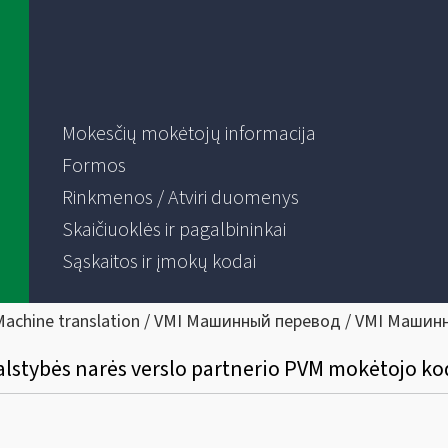
Mokesčių mokėtojų informacija
Formos
Rinkmenos / Atviri duomenys
Skaičiuoklės ir pagalbininkai
Sąskaitos ir įmokų kodai
Machine translation / VMI Машинный перевод / VMI Машин
 valstybės narės verslo partnerio PVM mokėtojo ko