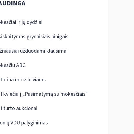
AUDINGA
kesčiai ir jų dydžiai
siskaitymas grynaisiais pinigais
žniausiai užduodami klausimai
kesčių ABC
ktorina moksleiviams
I kviečia į „Pasimatymą su mokesčiais“
I turto aukcionai
onių VDU palyginimas