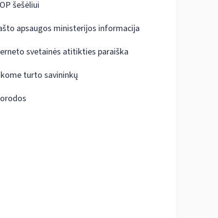
OP šešėliui
ašto apsaugos ministerijos informacija
terneto svetainės atitikties paraiška
škome turto savininkų
orodos