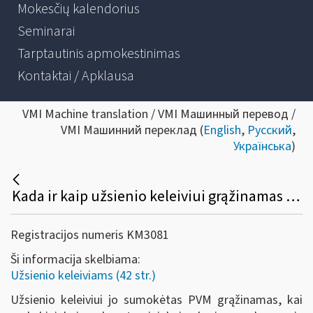
Mokesčių kalendorius
Seminarai
Tarptautinis apmokestinimas
Kontaktai / Apklausa
VMI Machine translation / VMI Машинный перевод /
VMI Машинний переклад (
English
,
Русский
,
Українська
)
Kada ir kaip užsienio keleiviui grąžinamas sumokėtas PVM?
Registracijos numeris KM3081
Ši informacija skelbiama:
Užsienio keleiviams (42 str.)
Užsienio keleiviui jo sumokėtas PVM grąžinamas, kai