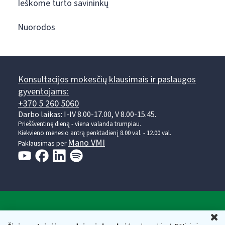
Ieškome turto savininkų
Nuorodos
Konsultacijos mokesčių klausimais ir paslaugos
gyventojams:
+370 5 260 5060
Darbo laikas: I-IV 8.00-17.00, V 8.00-15.45.
Prieššventinę dieną - viena valanda trumpiau.
Kiekvieno mėnesio antrą penktadienį 8.00 val. - 12.00 val.
Mano VMI
Paklausimas per
Valstybinė mokesčių inspekcija prie Lietuvos
U