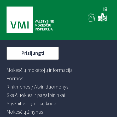
Prisijungti
Mokesčių mokėtojų informacija
Formos
Rinkmenos / Atviri duomenys
Skaičiuoklės ir pagalbininkai
Sąskaitos ir įmokų kodai
Mokesčių žinynas