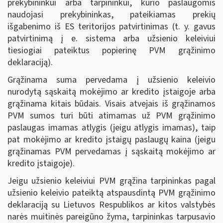
prekybininkui arba tarpininkui, kurio paslaugomis
naudojasi prekybininkas, pateikiamas prekių
išgabenimo iš ES teritorijos patvirtinimas (t. y. gavus
patvirtinimą į e. sistema arba užsienio keleiviui
tiesiogiai pateiktus popierinę PVM grąžinimo
deklaraciją).
Grąžinama suma pervedama į užsienio keleivio
nurodytą sąskaitą mokėjimo ar kredito įstaigoje arba
grąžinama kitais būdais. Visais atvejais iš grąžinamos
PVM sumos turi būti atimamas už PVM grąžinimo
paslaugas imamas atlygis (jeigu atlygis imamas), taip
pat mokėjimo ar kredito įstaigų paslaugų kaina (jeigu
grąžinamas PVM pervedamas į sąskaitą mokėjimo ar
kredito įstaigoje).
Jeigu užsienio keleiviui PVM grąžina tarpininkas pagal
užsienio keleivio pateiktą atspausdintą PVM grąžinimo
deklaraciją su Lietuvos Respublikos ar kitos valstybės
narės muitinės pareigūno žyma, tarpininkas tarpusavio