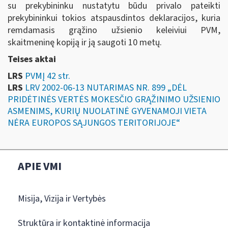
su prekybininku nustatytu būdu privalo pateikti
prekybininkui tokios atspausdintos deklaracijos, kuria
remdamasis grąžino užsienio keleiviui PVM,
skaitmeninę kopiją ir ją saugoti 10 metų.
Teises aktai
LRS
PVMĮ 42 str.
LRS
LRV 2002-06-13 NUTARIMAS NR. 899 „DĖL
PRIDĖTINĖS VERTĖS MOKESČIO GRĄŽINIMO UŽSIENIO
ASMENIMS, KURIŲ NUOLATINĖ GYVENAMOJI VIETA
NĖRA EUROPOS SĄJUNGOS TERITORIJOJE“
APIE VMI
Misija, Vizija ir Vertybės
Struktūra ir kontaktinė informacija