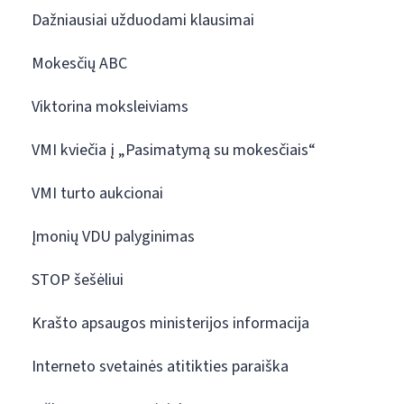
Dažniausiai užduodami klausimai
Mokesčių ABC
Viktorina moksleiviams
VMI kviečia į „Pasimatymą su mokesčiais“
VMI turto aukcionai
Įmonių VDU palyginimas
STOP šešėliui
Krašto apsaugos ministerijos informacija
Interneto svetainės atitikties paraiška