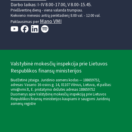
Darbo laikas: I-IV 8.00-17.00, V 8.00-15.45.
Prieššventinę dieną - viena valanda trumpiau.
Kiekvieno mėnesio antrą penktadienį 8.00 val. - 12.00 val.
Mano VMI
Paklausimas per
Valstybinė mokesčių inspekcija prie Lietuvos
Respublikos finansų ministerijos
Biudžetinė įstaiga. Juridinio asmens kodas — 188659752,
adresas: Vasario 16-osios g. 14, 01107 Vilnius, Lietuva, el.paštas:
vmi@vmi.lt
, E. pristatymo dėžutės adresas 188659752
Duomenys apie Valstybinę mokesčių inspekciją prie Lietuvos
Respublikos finansų ministerijos kaupiami ir saugomi Juridinių
asmenų registre