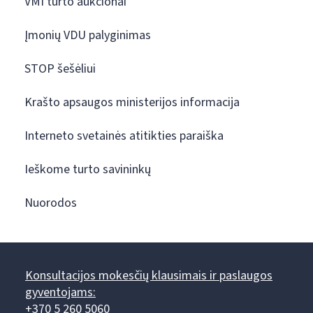
VMI turto aukcionai
Įmonių VDU palyginimas
STOP šešėliui
Krašto apsaugos ministerijos informacija
Interneto svetainės atitikties paraiška
Ieškome turto savininkų
Nuorodos
Konsultacijos mokesčių klausimais ir paslaugos
gyventojams:
+370 5 260 5060