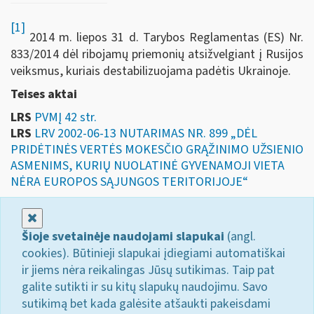
[1]
2014 m. liepos 31 d. Tarybos Reglamentas (ES) Nr.
833/2014 dėl ribojamų priemonių atsižvelgiant į Rusijos
veiksmus, kuriais destabilizuojama padėtis Ukrainoje.
Teises aktai
LRS
PVMĮ 42 str.
LRS
LRV 2002-06-13 NUTARIMAS NR. 899 „DĖL
PRIDĖTINĖS VERTĖS MOKESČIO GRĄŽINIMO UŽSIENIO
ASMENIMS, KURIŲ NUOLATINĖ GYVENAMOJI VIETA
NĖRA EUROPOS SĄJUNGOS TERITORIJOJE“
Uždaryti
Šioje svetainėje naudojami slapukai
(angl.
cookies). Būtinieji slapukai įdiegiami automatiškai
ir jiems nėra reikalingas Jūsų sutikimas. Taip pat
galite sutikti ir su kitų slapukų naudojimu. Savo
sutikimą bet kada galėsite atšaukti pakeisdami