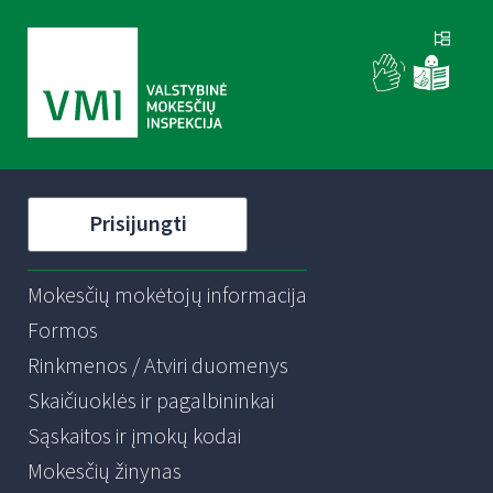
Prisijungti
Mokesčių mokėtojų informacija
Formos
Rinkmenos / Atviri duomenys
Skaičiuoklės ir pagalbininkai
Sąskaitos ir įmokų kodai
Mokesčių žinynas