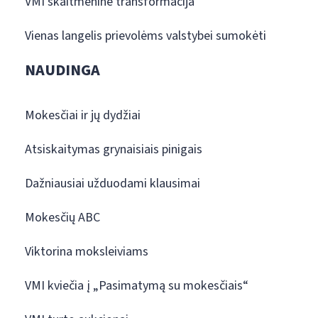
VMI skaitmeninė transformacija
Vienas langelis prievolėms valstybei sumokėti
NAUDINGA
Mokesčiai ir jų dydžiai
Atsiskaitymas grynaisiais pinigais
Dažniausiai užduodami klausimai
Mokesčių ABC
Viktorina moksleiviams
VMI kviečia į „Pasimatymą su mokesčiais“