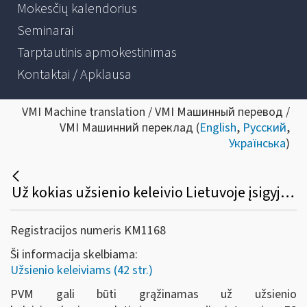
Mokesčių kalendorius
Seminarai
Tarptautinis apmokestinimas
Kontaktai / Apklausa
VMI Machine translation / VMI Машинный перевод /
VMI Машинний переклад (
English
,
Русский
,
Українська
)
Už kokias užsienio keleivio Lietuvoje įsigyjamas prekes sumokėtas PVM gali būti grąžinamas?
Registracijos numeris KM1168
Ši informacija skelbiama:
Užsienio keleiviams (42 str.)
PVM gali būti grąžinamas už užsienio