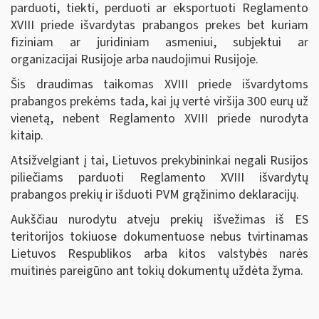
parduoti, tiekti, perduoti ar eksportuoti Reglamento
XVIII priede išvardytas prabangos prekes bet kuriam
fiziniam ar juridiniam asmeniui, subjektui ar
organizacijai Rusijoje arba naudojimui Rusijoje.
Šis draudimas taikomas XVIII priede išvardytoms
prabangos prekėms tada, kai jų vertė viršija 300 eurų už
vienetą, nebent Reglamento XVIII priede nurodyta
kitaip.
Atsižvelgiant į tai, Lietuvos prekybininkai negali Rusijos
piliečiams parduoti Reglamento XVIII išvardytų
prabangos prekių ir išduoti PVM grąžinimo deklaracijų.
Aukščiau nurodytu atveju prekių išvežimas iš ES
teritorijos tokiuose dokumentuose nebus tvirtinamas
Lietuvos Respublikos arba kitos valstybės narės
muitinės pareigūno ant tokių dokumentų uždėta žyma.