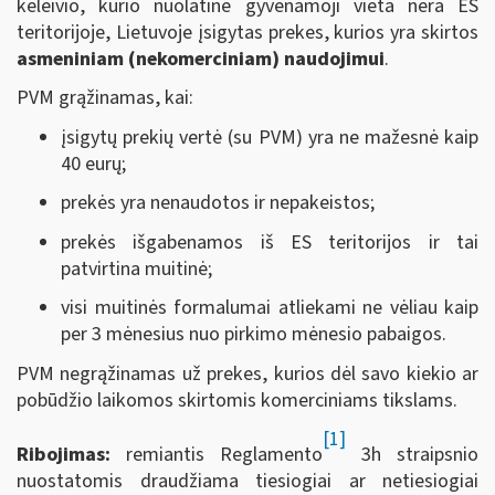
keleivio, kurio nuolatinė gyvenamoji vieta nėra ES
teritorijoje, Lietuvoje įsigytas prekes, kurios yra skirtos
asmeniniam (nekomerciniam) naudojimui
.
PVM grąžinamas, kai:
įsigytų prekių vertė (su PVM) yra ne mažesnė kaip
40 eurų;
prekės yra nenaudotos ir nepakeistos;
prekės išgabenamos iš ES teritorijos ir tai
patvirtina muitinė;
visi muitinės formalumai atliekami ne vėliau kaip
per 3 mėnesius nuo pirkimo mėnesio pabaigos.
PVM negrąžinamas už prekes, kurios dėl savo kiekio ar
pobūdžio laikomos skirtomis komerciniams tikslams.
[1]
Ribojimas:
remiantis Reglamento
3h straipsnio
nuostatomis draudžiama tiesiogiai ar netiesiogiai