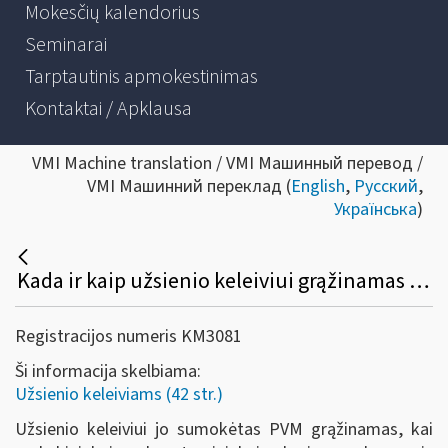
Mokesčių kalendorius
Seminarai
Tarptautinis apmokestinimas
Kontaktai / Apklausa
VMI Machine translation / VMI Машинный перевод /
VMI Машинний переклад (
English
,
Русский
,
Українська
)
Kada ir kaip užsienio keleiviui grąžinamas sumokėtas PVM?
Registracijos numeris KM3081
Ši informacija skelbiama:
Užsienio keleiviams (42 str.)
Užsienio keleiviui jo sumokėtas PVM grąžinamas, kai