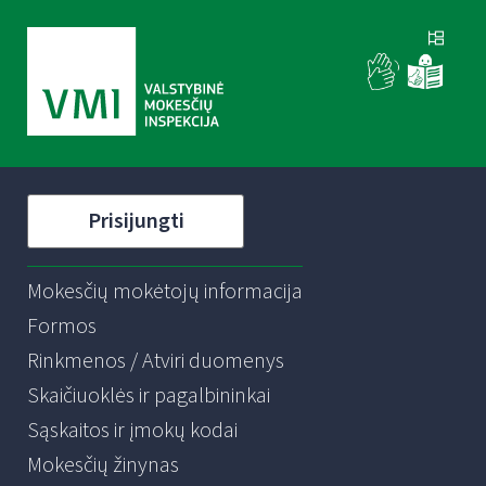
Prisijungti
Mokesčių mokėtojų informacija
Formos
Rinkmenos / Atviri duomenys
Skaičiuoklės ir pagalbininkai
Sąskaitos ir įmokų kodai
Mokesčių žinynas