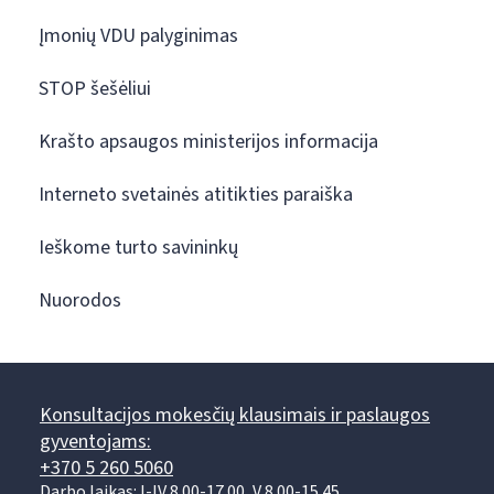
Įmonių VDU palyginimas
STOP šešėliui
Krašto apsaugos ministerijos informacija
Interneto svetainės atitikties paraiška
Ieškome turto savininkų
Nuorodos
Konsultacijos mokesčių klausimais ir paslaugos
gyventojams:
+370 5 260 5060
Darbo laikas: I-IV 8.00-17.00, V 8.00-15.45.