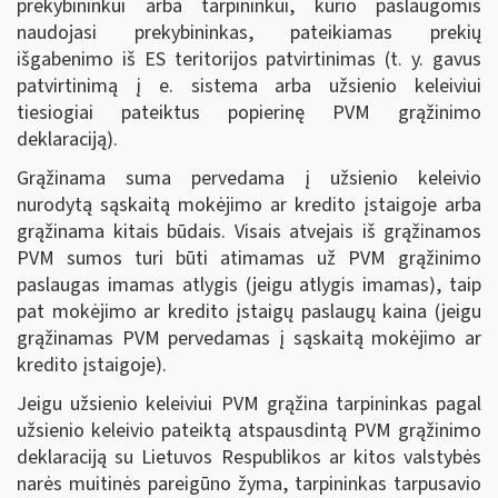
prekybininkui arba tarpininkui, kurio paslaugomis
naudojasi prekybininkas, pateikiamas prekių
išgabenimo iš ES teritorijos patvirtinimas (t. y. gavus
patvirtinimą į e. sistema arba užsienio keleiviui
tiesiogiai pateiktus popierinę PVM grąžinimo
deklaraciją).
Grąžinama suma pervedama į užsienio keleivio
nurodytą sąskaitą mokėjimo ar kredito įstaigoje arba
grąžinama kitais būdais. Visais atvejais iš grąžinamos
PVM sumos turi būti atimamas už PVM grąžinimo
paslaugas imamas atlygis (jeigu atlygis imamas), taip
pat mokėjimo ar kredito įstaigų paslaugų kaina (jeigu
grąžinamas PVM pervedamas į sąskaitą mokėjimo ar
kredito įstaigoje).
Jeigu užsienio keleiviui PVM grąžina tarpininkas pagal
užsienio keleivio pateiktą atspausdintą PVM grąžinimo
deklaraciją su Lietuvos Respublikos ar kitos valstybės
narės muitinės pareigūno žyma, tarpininkas tarpusavio