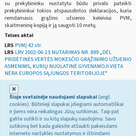
su prekybininku nustatytu būdu privalo pateikti
prekybininkui tokios atspausdintos deklaracijos, kuria
remdamasis grąžino užsienio keleiviui PVM,
skaitmeninę kopiją ir ją saugoti 10 metų.
Teises aktai
LRS
PVMĮ 42 str.
LRS
LRV 2002-06-13 NUTARIMAS NR. 899 „DĖL
PRIDĖTINĖS VERTĖS MOKESČIO GRĄŽINIMO UŽSIENIO
ASMENIMS, KURIŲ NUOLATINĖ GYVENAMOJI VIETA
NĖRA EUROPOS SĄJUNGOS TERITORIJOJE“
Uždaryti
Šioje svetainėje naudojami slapukai
(angl.
cookies). Būtinieji slapukai įdiegiami automatiškai
ir jiems nėra reikalingas Jūsų sutikimas. Taip pat
galite sutikti ir su kitų slapukų naudojimu. Savo
sutikimą bet kada galėsite atšaukti pakeisdami
interneto naršyklės nustatymus ir ištrindami