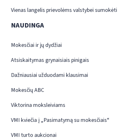
Vienas langelis prievolėms valstybei sumokėti
NAUDINGA
Mokesčiai ir jų dydžiai
Atsiskaitymas grynaisiais pinigais
Dažniausiai užduodami klausimai
Mokesčių ABC
Viktorina moksleiviams
VMI kviečia į „Pasimatymą su mokesčiais“
VMI turto aukcionai