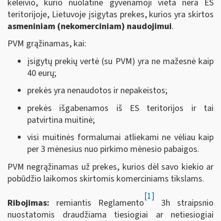
keleivio, kurio nuolatinė gyvenamoji vieta nėra ES
teritorijoje, Lietuvoje įsigytas prekes, kurios yra skirtos
asmeniniam (nekomerciniam) naudojimui
.
PVM grąžinamas, kai:
įsigytų prekių vertė (su PVM) yra ne mažesnė kaip
40 eurų;
prekės yra nenaudotos ir nepakeistos;
prekės išgabenamos iš ES teritorijos ir tai
patvirtina muitinė;
visi muitinės formalumai atliekami ne vėliau kaip
per 3 mėnesius nuo pirkimo mėnesio pabaigos.
PVM negrąžinamas už prekes, kurios dėl savo kiekio ar
pobūdžio laikomos skirtomis komerciniams tikslams.
[1]
Ribojimas:
remiantis Reglamento
3h straipsnio
nuostatomis draudžiama tiesiogiai ar netiesiogiai