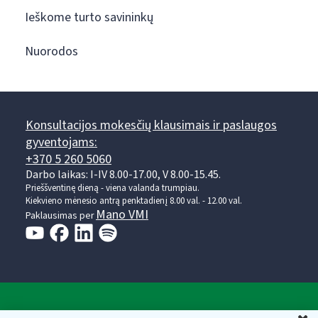
Ieškome turto savininkų
Nuorodos
Konsultacijos mokesčių klausimais ir paslaugos
gyventojams:
+370 5 260 5060
Darbo laikas: I-IV 8.00-17.00, V 8.00-15.45.
Prieššventinę dieną - viena valanda trumpiau.
Kiekvieno mėnesio antrą penktadienį 8.00 val. - 12.00 val.
Mano VMI
Paklausimas per
Valstybinė mokesčių inspekcija prie Lietuvos
U