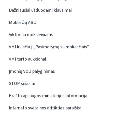
Dažniausiai užduodami klausimai
Mokesčių ABC
Viktorina moksleiviams
VMI kviečia į „Pasimatymą su mokesčiais“
VMI turto aukcionai
Įmonių VDU palyginimas
STOP šešėliui
Krašto apsaugos ministerijos informacija
Interneto svetainės atitikties paraiška