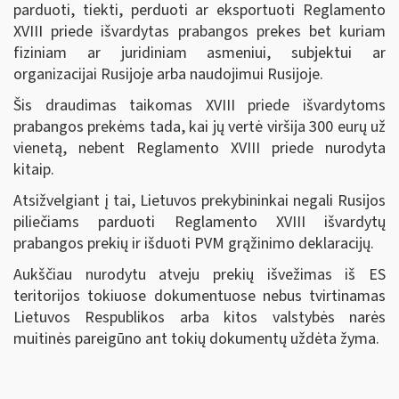
parduoti, tiekti, perduoti ar eksportuoti Reglamento
XVIII priede išvardytas prabangos prekes bet kuriam
fiziniam ar juridiniam asmeniui, subjektui ar
organizacijai Rusijoje arba naudojimui Rusijoje.
Šis draudimas taikomas XVIII priede išvardytoms
prabangos prekėms tada, kai jų vertė viršija 300 eurų už
vienetą, nebent Reglamento XVIII priede nurodyta
kitaip.
Atsižvelgiant į tai, Lietuvos prekybininkai negali Rusijos
piliečiams parduoti Reglamento XVIII išvardytų
prabangos prekių ir išduoti PVM grąžinimo deklaracijų.
Aukščiau nurodytu atveju prekių išvežimas iš ES
teritorijos tokiuose dokumentuose nebus tvirtinamas
Lietuvos Respublikos arba kitos valstybės narės
muitinės pareigūno ant tokių dokumentų uždėta žyma.