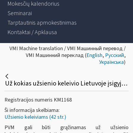
Mokesčių kalendorius
Seminarai
Tarptautinis apmokestinimas
Kontaktai / Apklausa
VMI Machine translation / VMI Машинный перевод /
VMI Машинний переклад (
English
,
Русский
,
Українська
)
Už kokias užsienio keleivio Lietuvoje įsigyjamas prekes sumokėtas PVM gali būti grąžinamas?
Registracijos numeris KM1168
Ši informacija skelbiama:
Užsienio keleiviams (42 str.)
PVM gali būti grąžinamas už užsienio