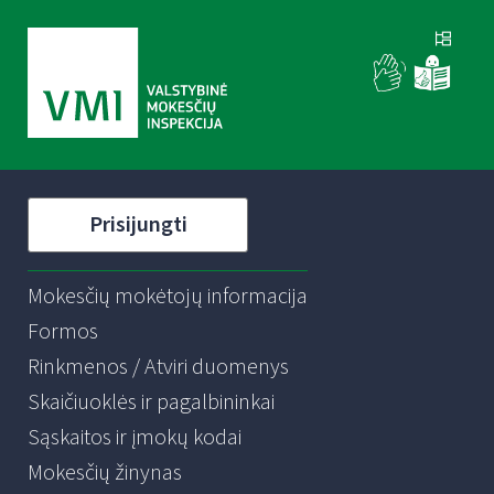
Prisijungti
Mokesčių mokėtojų informacija
Formos
Rinkmenos / Atviri duomenys
Skaičiuoklės ir pagalbininkai
Sąskaitos ir įmokų kodai
Mokesčių žinynas