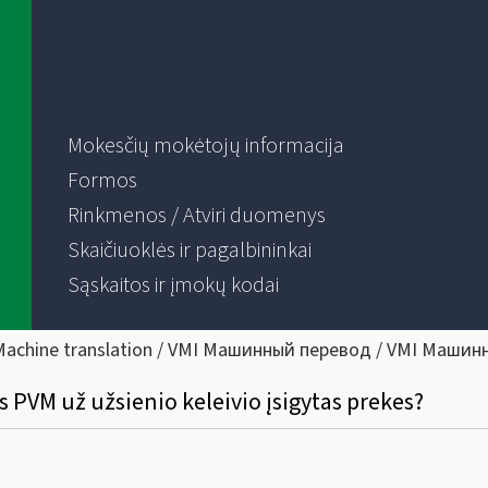
Mokesčių mokėtojų informacija
Formos
Rinkmenos / Atviri duomenys
Skaičiuoklės ir pagalbininkai
Sąskaitos ir įmokų kodai
Machine translation / VMI Машинный перевод / VMI Машин
 PVM už užsienio keleivio įsigytas prekes?