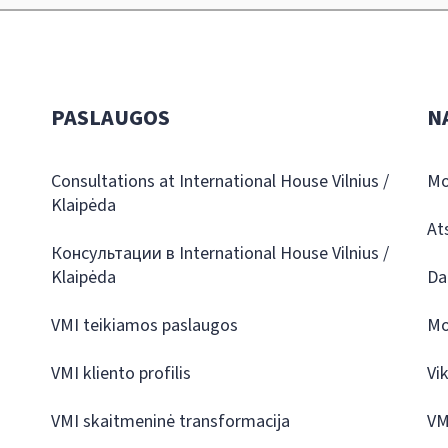
PASLAUGOS
N
Consultations at International House Vilnius /
Mo
Klaipėda
At
Консультации в International House Vilnius /
Klaipėda
Da
VMI teikiamos paslaugos
Mo
VMI kliento profilis
Vi
VMI skaitmeninė transformacija
VM