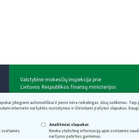
Valstybinė mokesčių inspekcija prie
Lietuvos Respublikos finansų ministerijos
Biudžetinė įstaiga. Juridinio asmens kodas — 188659752,
adresas: Vasario 16-osios g. 14, 01107 Vilnius, Lietuva,
lapukai įdiegiami automatiškai ir jiems nėra reikalingas Jūsų sutikimas. Taip pa
el.paštas:
vmi@vmi.lt
, E. pristatymo dėžutės adresas
sdami interneto naršyklės nustatymus ir ištrindami įrašytus slapukus. Daug
188659752
Duomenys apie Valstybinę mokesčių inspekciją prie
Lietuvos Respublikos finansų ministerijos kaupiami ir
Analitiniai slapukai
saugomi Juridinių asmenų registre
s svetainės
Renka statistinę informaciją apie svetainės naud
naršymo patirties gerinimui.