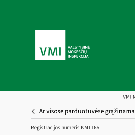
VMI 
Ar visose parduotuvėse grąžinamas
Registracijos numeris KM1166