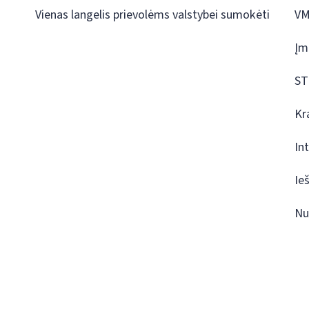
Vienas langelis prievolėms valstybei sumokėti
VM
Įm
ST
Kr
In
Ie
Nu