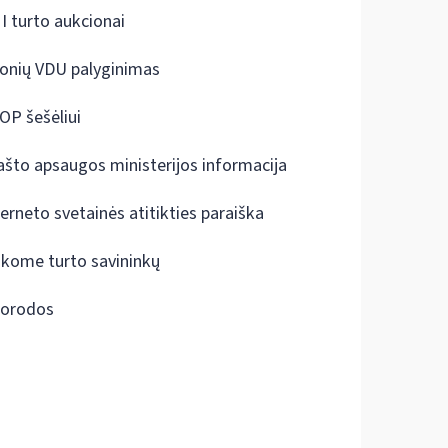
I turto aukcionai
onių VDU palyginimas
OP šešėliui
ašto apsaugos ministerijos informacija
terneto svetainės atitikties paraiška
škome turto savininkų
orodos