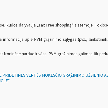
e, kurios dalyvauja „Tax Free shopping“ sistemoje. Tokiose
ama informacija apie PVM grąžinimo sąlygas (pvz., lankstinuk
ktroninėse parduotuvėse. PVM grąžinimas galimas tik perkan
DĖL PRIDĖTINĖS VERTĖS MOKESČIO GRĄŽINIMO UŽSIENIO
JOJE“