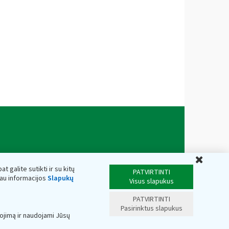
Uždar
t galite sutikti ir su kitų
PATVIRTINTI
iau informacijos
Slapukų
Visus slapukus
PATVIRTINTI
Pasirinktus slapukus
ojimą ir naudojami Jūsų