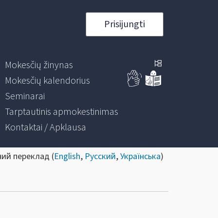
Prisijungti
Mokesčių žinynas
Mokesčių kalendorius
Seminarai
Tarptautinis apmokestinimas
Kontaktai / Apklausa
ний переклад (
English
,
Русский
,
Українська
)