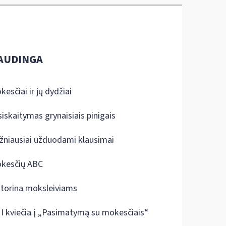
AUDINGA
kesčiai ir jų dydžiai
siskaitymas grynaisiais pinigais
žniausiai užduodami klausimai
kesčių ABC
ktorina moksleiviams
I kviečia į „Pasimatymą su mokesčiais“