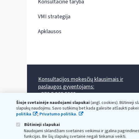
Konsultacinė taryba
VMI strategija
Apklausos
Konsultacijos mokesčių klausimais ir
paslaugos gyventojams:
+370 5 260 5060
Darbo laikas: I-IV 8.00-17.00, V 8.00-15.45.
Šioje svetainėje naudojami slapukai
(angl. cookies). Būtinieji s
Prieššventinę dieną - viena valanda trumpiau.
slapukų naudojimu. Savo sutikimą bet kada galėsite atšaukti pakei
Kiekvieno mėnesio antrą penktadienį 8.00 val. - 12.00 val.
politika
;
Privatumo politika.
Mano VMI
Paklausimas per
Būtinieji slapukai
Naudojami sklandžiam svetainės veikimui ir įgalina pagrindine
funkcijas. Be šių slapukų svetainė negali tinkamai veikti.