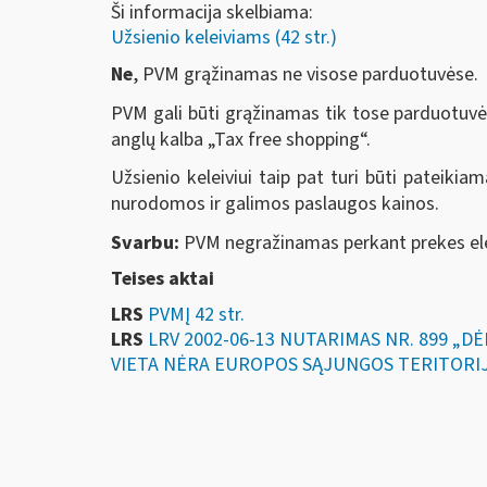
Ši informacija skelbiama:
Užsienio keleiviams (42 str.)
Ne
, PVM grąžinamas ne visose parduotuvėse.
PVM gali būti grąžinamas tik tose parduotuvės
anglų kalba „Tax free shopping“.
Užsienio keleiviui taip pat turi būti pateiki
nurodomos ir galimos paslaugos kainos.
Svarbu:
PVM negražinamas perkant prekes ele
Teises aktai
LRS
PVMĮ 42 str.
LRS
LRV 2002-06-13 NUTARIMAS NR. 899 „
VIETA NĖRA EUROPOS SĄJUNGOS TERITORI