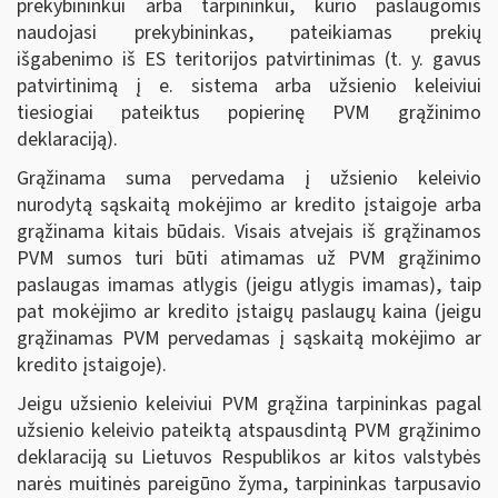
prekybininkui arba tarpininkui, kurio paslaugomis
naudojasi prekybininkas, pateikiamas prekių
išgabenimo iš ES teritorijos patvirtinimas (t. y. gavus
patvirtinimą į e. sistema arba užsienio keleiviui
tiesiogiai pateiktus popierinę PVM grąžinimo
deklaraciją).
Grąžinama suma pervedama į užsienio keleivio
nurodytą sąskaitą mokėjimo ar kredito įstaigoje arba
grąžinama kitais būdais. Visais atvejais iš grąžinamos
PVM sumos turi būti atimamas už PVM grąžinimo
paslaugas imamas atlygis (jeigu atlygis imamas), taip
pat mokėjimo ar kredito įstaigų paslaugų kaina (jeigu
grąžinamas PVM pervedamas į sąskaitą mokėjimo ar
kredito įstaigoje).
Jeigu užsienio keleiviui PVM grąžina tarpininkas pagal
užsienio keleivio pateiktą atspausdintą PVM grąžinimo
deklaraciją su Lietuvos Respublikos ar kitos valstybės
narės muitinės pareigūno žyma, tarpininkas tarpusavio