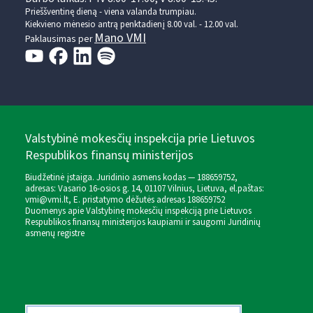
Prieššventinę dieną - viena valanda trumpiau.
Kiekvieno mėnesio antrą penktadienį 8.00 val. - 12.00 val.
Mano VMI
Paklausimas per
Valstybinė mokesčių inspekcija prie Lietuvos
Respublikos finansų ministerijos
Biudžetinė įstaiga. Juridinio asmens kodas — 188659752,
adresas: Vasario 16-osios g. 14, 01107 Vilnius, Lietuva, el.paštas:
vmi@vmi.lt
, E. pristatymo dėžutės adresas 188659752
Duomenys apie Valstybinę mokesčių inspekciją prie Lietuvos
Respublikos finansų ministerijos kaupiami ir saugomi Juridinių
asmenų registre