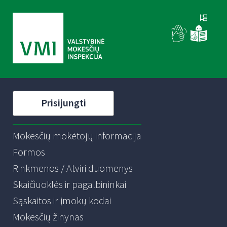
Prisijungti
Mokesčių mokėtojų informacija
Formos
Rinkmenos / Atviri duomenys
Skaičiuoklės ir pagalbininkai
Sąskaitos ir įmokų kodai
Mokesčių žinynas