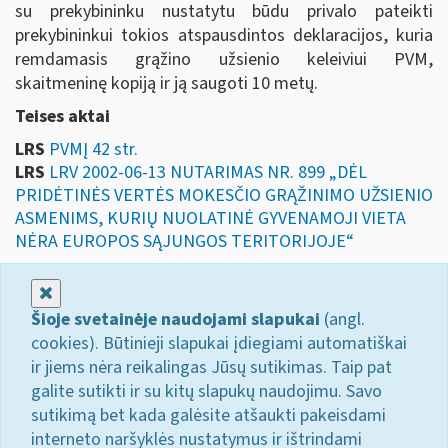
su prekybininku nustatytu būdu privalo pateikti
prekybininkui tokios atspausdintos deklaracijos, kuria
remdamasis grąžino užsienio keleiviui PVM,
skaitmeninę kopiją ir ją saugoti 10 metų.
Teises aktai
LRS
PVMĮ 42 str.
LRS
LRV 2002-06-13 NUTARIMAS NR. 899 „DĖL
PRIDĖTINĖS VERTĖS MOKESČIO GRĄŽINIMO UŽSIENIO
ASMENIMS, KURIŲ NUOLATINĖ GYVENAMOJI VIETA
NĖRA EUROPOS SĄJUNGOS TERITORIJOJE“
Uždaryti
Šioje svetainėje naudojami slapukai
(angl.
cookies). Būtinieji slapukai įdiegiami automatiškai
ir jiems nėra reikalingas Jūsų sutikimas. Taip pat
galite sutikti ir su kitų slapukų naudojimu. Savo
sutikimą bet kada galėsite atšaukti pakeisdami
interneto naršyklės nustatymus ir ištrindami