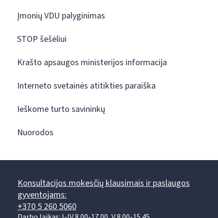
Įmonių VDU palyginimas
STOP šešėliui
Krašto apsaugos ministerijos informacija
Interneto svetainės atitikties paraiška
Ieškome turto savininkų
Nuorodos
Konsultacijos mokesčių klausimais ir paslaugos
gyventojams:
+370 5 260 5060
Darbo laikas: I-IV 8.00-17.00, V 8.00-15.45.