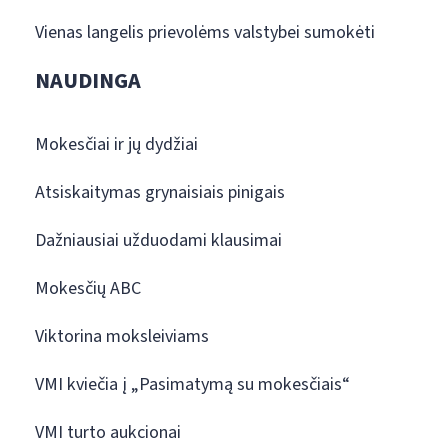
Vienas langelis prievolėms valstybei sumokėti
NAUDINGA
Mokesčiai ir jų dydžiai
Atsiskaitymas grynaisiais pinigais
Dažniausiai užduodami klausimai
Mokesčių ABC
Viktorina moksleiviams
VMI kviečia į „Pasimatymą su mokesčiais“
VMI turto aukcionai