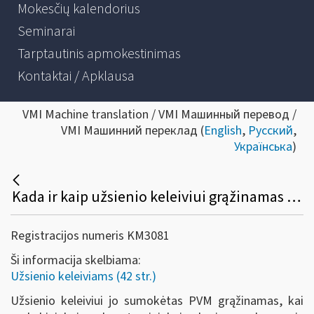
Mokesčių kalendorius
Seminarai
Tarptautinis apmokestinimas
Kontaktai / Apklausa
VMI Machine translation / VMI Машинный перевод /
VMI Машинний переклад (
English
,
Русский
,
Українська
)
Kada ir kaip užsienio keleiviui grąžinamas sumokėtas PVM?
Registracijos numeris KM3081
Ši informacija skelbiama:
Užsienio keleiviams (42 str.)
Užsienio keleiviui jo sumokėtas PVM grąžinamas, kai