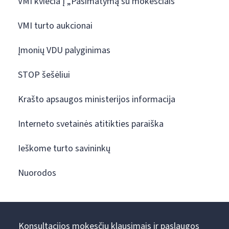
VMI kviečia į „Pasimatymą su mokesčiais“
VMI turto aukcionai
Įmonių VDU palyginimas
STOP šešėliui
Krašto apsaugos ministerijos informacija
Interneto svetainės atitikties paraiška
Ieškome turto savininkų
Nuorodos
Konsultacijos mokesčių klausimais ir paslaugos