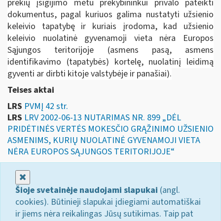
prekių įsigijimo metu prekybininkui privalo pateikti
dokumentus, pagal kuriuos galima nustatyti užsienio
keleivio tapatybę ir kuriais įrodoma, kad užsienio
keleivio nuolatinė gyvenamoji vieta nėra Europos
Sąjungos teritorijoje (asmens pasą, asmens
identifikavimo (tapatybės) kortelę, nuolatinį leidimą
gyventi ar dirbti kitoje valstybėje ir panašiai).
Teises aktai
LRS
PVMĮ 42 str.
LRS
LRV 2002-06-13 NUTARIMAS NR. 899 „DĖL
PRIDĖTINĖS VERTĖS MOKESČIO GRĄŽINIMO UŽSIENIO
ASMENIMS, KURIŲ NUOLATINĖ GYVENAMOJI VIETA
NĖRA EUROPOS SĄJUNGOS TERITORIJOJE“
Uždaryti
Šioje svetainėje naudojami slapukai
(angl.
cookies). Būtinieji slapukai įdiegiami automatiškai
ir jiems nėra reikalingas Jūsų sutikimas. Taip pat