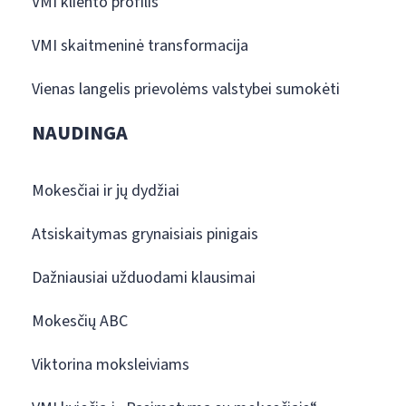
VMI kliento profilis
VMI skaitmeninė transformacija
Vienas langelis prievolėms valstybei sumokėti
NAUDINGA
Mokesčiai ir jų dydžiai
Atsiskaitymas grynaisiais pinigais
Dažniausiai užduodami klausimai
Mokesčių ABC
Viktorina moksleiviams