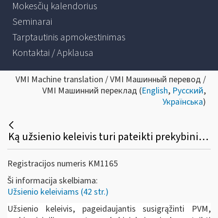
Mokesčių kalendorius
Seminarai
Tarptautinis apmokestinimas
Kontaktai / Apklausa
VMI Machine translation / VMI Машинный перевод /
VMI Машинний переклад (
English
,
Русский
,
Українська
)
Ką užsienio keleivis turi pateikti prekybininkui prekių įsigijimo metu, norėdamas susigrąžinti PVM?
Registracijos numeris KM1165
Ši informacija skelbiama:
Užsienio keleiviams (42 str.)
Užsienio keleivis, pageidaujantis susigrąžinti PVM,