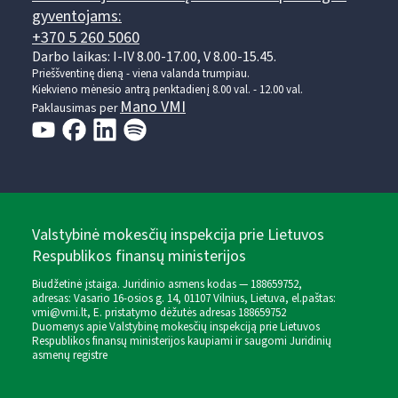
gyventojams:
+370 5 260 5060
Darbo laikas: I-IV 8.00-17.00, V 8.00-15.45.
Prieššventinę dieną - viena valanda trumpiau.
Kiekvieno mėnesio antrą penktadienį 8.00 val. - 12.00 val.
Mano VMI
Paklausimas per
Valstybinė mokesčių inspekcija prie Lietuvos
Respublikos finansų ministerijos
Biudžetinė įstaiga. Juridinio asmens kodas — 188659752,
adresas: Vasario 16-osios g. 14, 01107 Vilnius, Lietuva, el.paštas:
vmi@vmi.lt
, E. pristatymo dėžutės adresas 188659752
Duomenys apie Valstybinę mokesčių inspekciją prie Lietuvos
Respublikos finansų ministerijos kaupiami ir saugomi Juridinių
asmenų registre