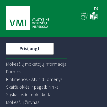
Prisijungti
Mokesčių mokėtojų informacija
Formos
Rinkmenos / Atviri duomenys
Skaičiuoklės ir pagalbininkai
Sąskaitos ir įmokų kodai
Mokesčių žinynas