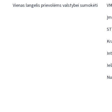
Vienas langelis prievolėms valstybei sumokėti
VM
Įm
ST
Kr
In
Ie
Nu