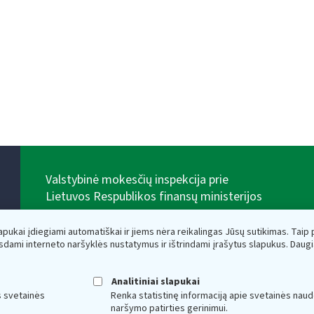
Valstybinė mokesčių inspekcija prie
Lietuvos Respublikos finansų ministerijos
Biudžetinė įstaiga. Juridinio asmens kodas — 188659752,
adresas: Vasario 16-osios g. 14, 01107 Vilnius, Lietuva,
lapukai įdiegiami automatiškai ir jiems nėra reikalingas Jūsų sutikimas. Taip pa
el.paštas:
vmi@vmi.lt
, E. pristatymo dėžutės adresas
sdami interneto naršyklės nustatymus ir ištrindami įrašytus slapukus. Daug
188659752
Duomenys apie Valstybinę mokesčių inspekciją prie
Lietuvos Respublikos finansų ministerijos kaupiami ir
Analitiniai slapukai
saugomi Juridinių asmenų registre
s svetainės
Renka statistinę informaciją apie svetainės naud
naršymo patirties gerinimui.