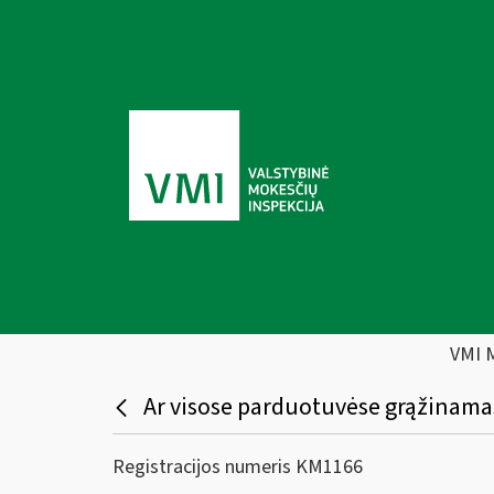
VMI 
Ar visose parduotuvėse grąžinamas
Registracijos numeris KM1166