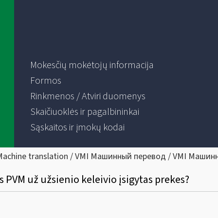
Mokesčių mokėtojų informacija
Formos
Rinkmenos / Atviri duomenys
Skaičiuoklės ir pagalbininkai
Sąskaitos ir įmokų kodai
Machine translation / VMI Машинный перевод / VMI Машин
 PVM už užsienio keleivio įsigytas prekes?