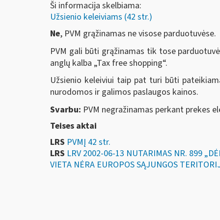
Ši informacija skelbiama:
Užsienio keleiviams (42 str.)
Ne
, PVM grąžinamas ne visose parduotuvėse.
PVM gali būti grąžinamas tik tose parduotuvės
anglų kalba „Tax free shopping“.
Užsienio keleiviui taip pat turi būti pateiki
nurodomos ir galimos paslaugos kainos.
Svarbu:
PVM negražinamas perkant prekes ele
Teises aktai
LRS
PVMĮ 42 str.
LRS
LRV 2002-06-13 NUTARIMAS NR. 899 „
VIETA NĖRA EUROPOS SĄJUNGOS TERITORI