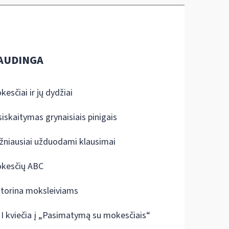
AUDINGA
kesčiai ir jų dydžiai
siskaitymas grynaisiais pinigais
žniausiai užduodami klausimai
kesčių ABC
ktorina moksleiviams
I kviečia į „Pasimatymą su mokesčiais“