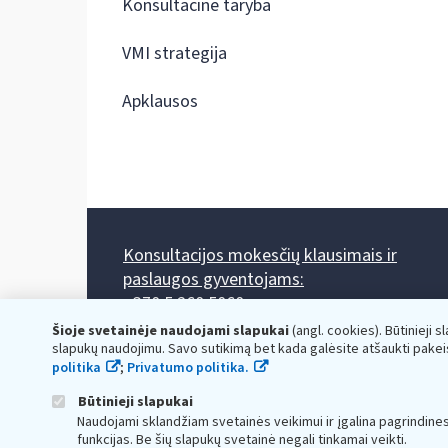
Konsultacinė taryba
VMI strategija
Apklausos
Konsultacijos mokesčių klausimais ir
paslaugos gyventojams:
+370 5 260 5060
Darbo laikas: I-IV 8.00-17.00, V 8.00-15.45.
Šioje svetainėje naudojami slapukai
(angl. cookies). Būtinieji s
Prieššventinę dieną - viena valanda trumpiau.
slapukų naudojimu. Savo sutikimą bet kada galėsite atšaukti pakei
Kiekvieno mėnesio antrą penktadienį 8.00 val. - 12.00 val.
politika
;
Privatumo politika.
Mano VMI
Paklausimas per
Būtinieji slapukai
Naudojami sklandžiam svetainės veikimui ir įgalina pagrindine
funkcijas. Be šių slapukų svetainė negali tinkamai veikti.