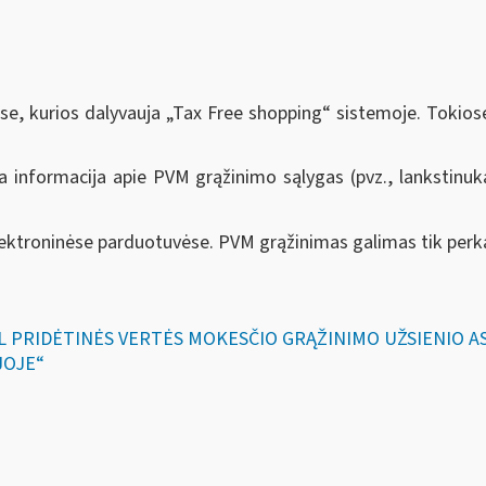
e, kurios dalyvauja „Tax Free shopping“ sistemoje. Tokiose
ama informacija apie PVM grąžinimo sąlygas (pvz., lankstinuk
ktroninėse parduotuvėse. PVM grąžinimas galimas tik perkan
DĖL PRIDĖTINĖS VERTĖS MOKESČIO GRĄŽINIMO UŽSIENIO
JOJE“