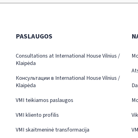
PASLAUGOS
N
Consultations at International House Vilnius /
Mo
Klaipėda
At
Консультации в International House Vilnius /
Klaipėda
Da
VMI teikiamos paslaugos
Mo
VMI kliento profilis
Vi
VMI skaitmeninė transformacija
VM