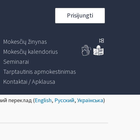
Prisijungti
Mokesčių žinynas
Mokesčių kalendorius
Seminarai
Tarptautinis apmokestinimas
Kontaktai / Apklausa
ний переклад (
English
,
Русский
,
Українська
)