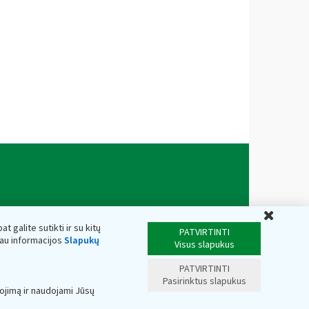
Uždar
t galite sutikti ir su kitų
PATVIRTINTI
iau informacijos
Slapukų
Visus slapukus
PATVIRTINTI
Pasirinktus slapukus
ojimą ir naudojami Jūsų