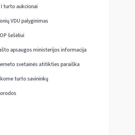
I turto aukcionai
onių VDU palyginimas
OP šešėliui
ašto apsaugos ministerijos informacija
terneto svetainės atitikties paraiška
škome turto savininkų
orodos