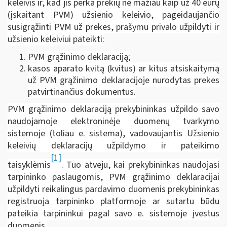
keleivis ir, kad jis perka prekių ne mažiau kaip už 40 eurų
(įskaitant PVM) užsienio keleivio, pageidaujančio
susigrąžinti PVM už prekes, prašymu privalo užpildyti ir
užsienio keleiviui pateikti:
PVM grąžinimo deklaraciją;
kasos aparato kvitą (kvitus) ar kitus atsiskaitymą
už PVM grąžinimo deklaracijoje nurodytas prekes
patvirtinančius dokumentus.
PVM grąžinimo deklaraciją prekybininkas užpildo savo
naudojamoje elektroninėje duomenų tvarkymo
sistemoje (toliau e. sistema), vadovaujantis Užsienio
keleivių deklaracijų užpildymo ir pateikimo
[1]
taisyklėmis
. Tuo atveju, kai prekybininkas naudojasi
tarpininko paslaugomis, PVM grąžinimo deklaracijai
užpildyti reikalingus pardavimo duomenis prekybininkas
registruoja tarpininko platformoje ar sutartu būdu
pateikia tarpininkui pagal savo e. sistemoje įvestus
duomenis.