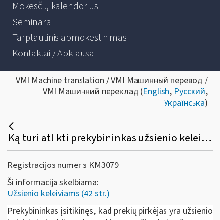
Mokesčių kalendorius
Seminarai
Tarptautinis apmokestinimas
Kontaktai / Apklausa
VMI Machine translation / VMI Машинный перевод /
VMI Машинний переклад (
English
,
Русский
,
Українська
)
Ką turi atlikti prekybininkas užsienio keleiviui paprašius taikyti „Tax free shopping“?
Registracijos numeris KM3079
Ši informacija skelbiama:
Užsienio keleiviams (42 str.)
Prekybininkas įsitikinęs, kad prekių pirkėjas yra užsienio