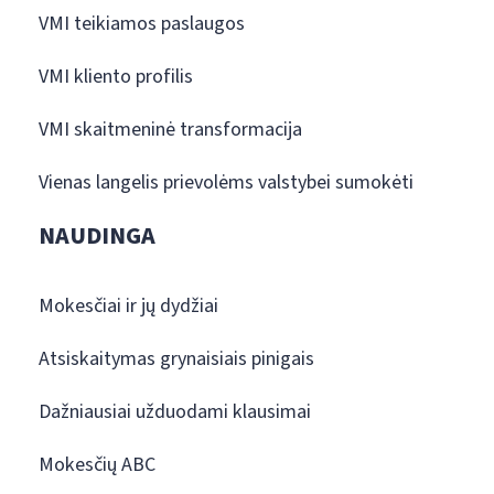
VMI teikiamos paslaugos
VMI kliento profilis
VMI skaitmeninė transformacija
Vienas langelis prievolėms valstybei sumokėti
NAUDINGA
Mokesčiai ir jų dydžiai
Atsiskaitymas grynaisiais pinigais
Dažniausiai užduodami klausimai
Mokesčių ABC