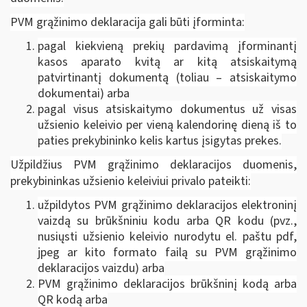
PVM grąžinimo deklaracija gali būti įforminta:
pagal kiekvieną prekių pardavimą įforminantį
kasos aparato kvitą ar kitą atsiskaitymą
patvirtinantį dokumentą (toliau – atsiskaitymo
dokumentai) arba
pagal visus atsiskaitymo dokumentus už visas
užsienio keleivio per vieną kalendorinę dieną iš to
paties prekybininko kelis kartus įsigytas prekes.
Užpildžius PVM grąžinimo deklaracijos duomenis,
prekybininkas užsienio keleiviui privalo pateikti:
užpildytos PVM grąžinimo deklaracijos elektroninį
vaizdą su brūkšniniu kodu arba QR kodu (pvz.,
nusiųsti užsienio keleivio nurodytu el. paštu pdf,
jpeg ar kito formato failą su PVM grąžinimo
deklaracijos vaizdu) arba
PVM grąžinimo deklaracijos brūkšninį kodą arba
QR kodą arba