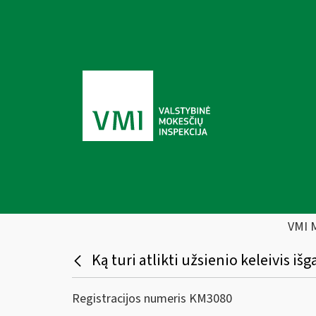
VMI 
Ką turi atlikti užsienio keleivis i
Registracijos numeris KM3080