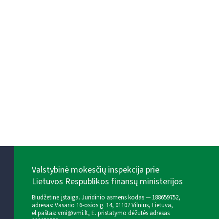
Valstybinė mokesčių inspekcija prie
Lietuvos Respublikos finansų ministerijos
Biudžetinė įstaiga. Juridinio asmens kodas — 188659752,
adresas: Vasario 16-osios g. 14, 01107 Vilnius, Lietuva,
el.paštas:
vmi@vmi.lt
, E. pristatymo dėžutės adresas