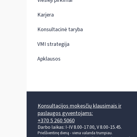
Viešieji pirkimai
Karjera
Konsultacinė taryba
VMI strategija
Apklausos
Konsultacijos mokesčių klausimais ir
paslaugos gyventojams:
+370 5 260 5060
Darbo laikas: I-IV 8.00-17.00, V 8.00-15.45.
Prieššventinę dieną - viena valanda trumpiau.