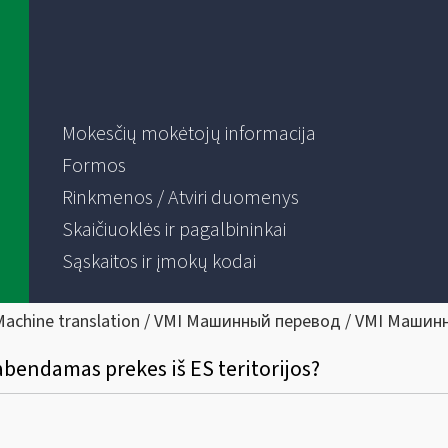
Mokesčių mokėtojų informacija
Formos
Rinkmenos / Atviri duomenys
Skaičiuoklės ir pagalbininkai
Sąskaitos ir įmokų kodai
Machine translation / VMI Машинный перевод / VMI Машин
šgabendamas prekes iš ES teritorijos?