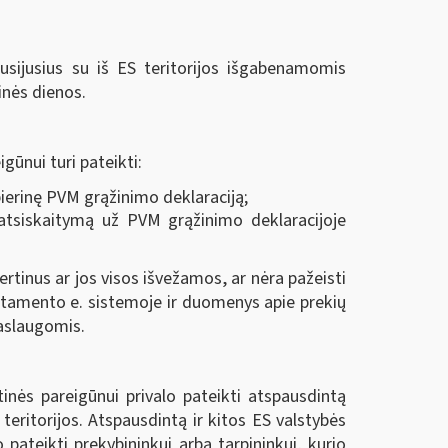
usijusius su iš ES teritorijos išgabenamomis
inės dienos.
gūnui turi pateikti:
ierinę PVM grąžinimo deklaraciją;
 atsiskaitymą už PVM grąžinimo deklaracijoje
ertinus ar jos visos išvežamos, ar nėra pažeisti
tamento e. sistemoje ir duomenys apie prekių
paslaugomis.
tinės pareigūnui privalo pateikti atspausdintą
eritorijos. Atspausdintą ir kitos ES valstybės
pateikti prekybininkui arba tarpininkui, kurio