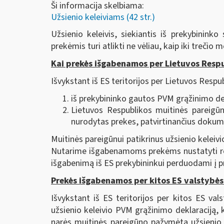
Ši informacija skelbiama:
Užsienio keleiviams (42 str.)
Užsienio keleivis, siekiantis iš prekybinin
prekėmis turi atlikti ne vėliau, kaip iki treči
Kai prekės išgabenamos per Lietuvos Respu
Išvykstant iš ES teritorijos per Lietuvos Respub
iš prekybininko gautos PVM grąžinimo dek
Lietuvos Respublikos muitinės pareigūn
nurodytas prekes, patvirtinančius dokum
Muitinės pareigūnui patikrinus užsienio keleivi
Nutarime išgabenamoms prekėms nustatyti rei
išgabenimą iš ES prekybininkui perduodami į p
Prekės išgabenamos per kitos ES valstybės
Išvykstant iš ES teritorijos per kitos ES val
užsienio keleivio PVM grąžinimo deklaraciją, 
narės muitinės pareigūno pažymėtą užsienio ke