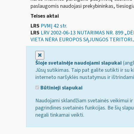
paslaugomis naudojasi prekybininkas, tiesiogia
Teises aktai
LRS
PVMĮ 42 str.
LRS
LRV 2002-06-13 NUTARIMAS NR. 899 „
VIETA NĖRA EUROPOS SĄJUNGOS TERITORI
Uždaryti
Šioje svetainėje naudojami slapukai
(angl
Jūsų sutikimas. Taip pat galite sutikti ir s
interneto naršyklės nustatymus ir ištrindam
Būtinieji slapukai
Naudojami sklandžiam svetainės veikimui ir 
pagrindines svetainės funkcijas. Be šių slap
negali tinkamai veikti.