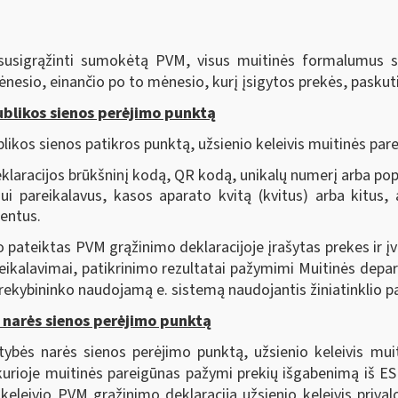
ko susigrąžinti sumokėtą PVM, visus muitinės formalumus s
o mėnesio, einančio po to mėnesio, kurį įsigytos prekės, paskut
blikos sienos perėjimo punktą
likos sienos patikros punktą, užsienio keleivis muitinės parei
laracijos brūkšninį kodą, QR kodą, unikalų numerį arba pop
ui pareikalavus, kasos aparato kvitą (kvitus) arba kitus,
entus.
o pateiktas PVM grąžinimo deklaracijoje įrašytas prekes ir įv
kalavimai, patikrinimo rezultatai pažymimi Muitinės depar
rekybininko naudojamą e. sistemą naudojantis žiniatinklio 
 narės sienos perėjimo punktą
stybės narės sienos perėjimo punktą, užsienio keleivis mui
kurioje muitinės pareigūnas pažymi prekių išgabenimą iš ES t
leivio PVM grąžinimo deklaraciją užsienio keleivis privalo 