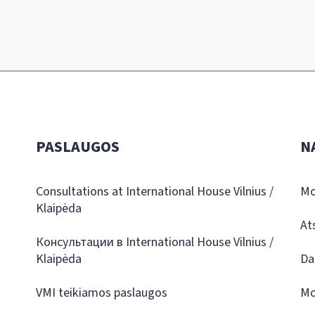
PASLAUGOS
N
Consultations at International House Vilnius /
Mo
Klaipėda
At
Консультации в International House Vilnius /
Klaipėda
Da
VMI teikiamos paslaugos
Mo