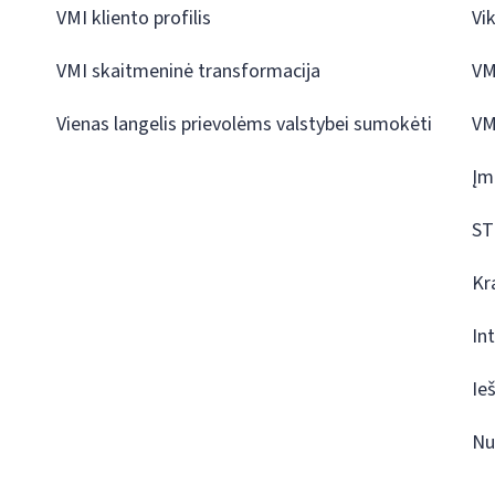
VMI kliento profilis
Vi
VMI skaitmeninė transformacija
VM
Vienas langelis prievolėms valstybei sumokėti
VM
Įm
ST
Kr
In
Ie
Nu