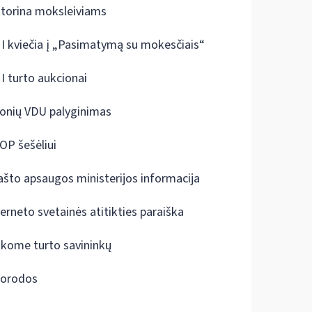
ktorina moksleiviams
I kviečia į „Pasimatymą su mokesčiais“
I turto aukcionai
onių VDU palyginimas
OP šešėliui
ašto apsaugos ministerijos informacija
terneto svetainės atitikties paraiška
škome turto savininkų
orodos