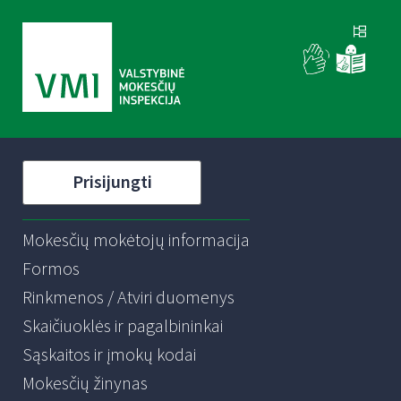
Prisijungti
Mokesčių mokėtojų informacija
Formos
Rinkmenos / Atviri duomenys
Skaičiuoklės ir pagalbininkai
Sąskaitos ir įmokų kodai
Mokesčių žinynas