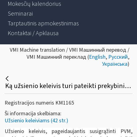
Mokesčių kalendorius
Seminarai
Tarptautinis apmokestinimas
Kontaktai / Apklausa
VMI Machine translation / VMI Машинный перевод /
VMI Машинний переклад (
English
,
Русский
,
Українська
)
Ką užsienio keleivis turi pateikti prekybininkui prekių įsigijimo metu, norėdamas susigrąžinti PVM?
Registracijos numeris KM1165
Ši informacija skelbiama:
Užsienio keleiviams (42 str.)
Užsienio keleivis, pageidaujantis susigrąžinti PVM,