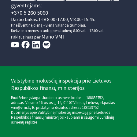
gyventojams:
+370 5 260 5060
Darbo laikas: I-IV 8.00-17.00, V 8.00-15.45.
Prieššventinę dieną - viena valanda trumpiau.
Kiekvieno mėnesio antrą penktadienį 8.00 val. - 12.00 val.
Mano VMI
Paklausimas per
Valstybinė mokesčių inspekcija prie Lietuvos
Respublikos finansų ministerijos
Biudžetinė įstaiga. Juridinio asmens kodas — 188659752,
adresas: Vasario 16-osios g. 14, 01107 Vilnius, Lietuva, el.paštas:
vmi@vmi.lt
, E. pristatymo dėžutės adresas 188659752
Duomenys apie Valstybinę mokesčių inspekciją prie Lietuvos
Respublikos finansų ministerijos kaupiami ir saugomi Juridinių
asmenų registre