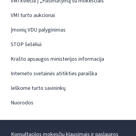
VMI kviečia į „Pasimatymą su mokesčiais“
VMI turto aukcionai
Įmonių VDU palyginimas
STOP šešėliui
Krašto apsaugos ministerijos informacija
Interneto svetainės atitikties paraiška
Ieškome turto savininkų
Nuorodos
Konsultacijos mokesčių klausimais ir paslaugos