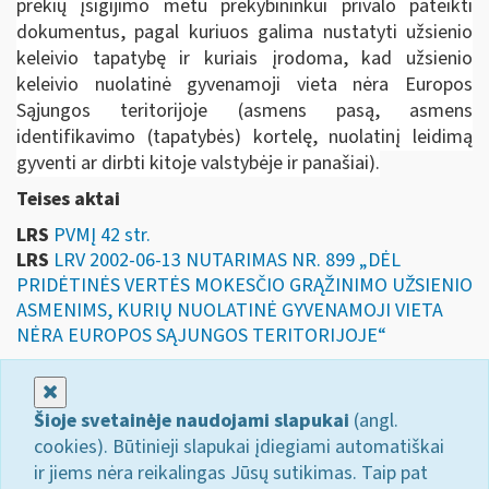
prekių įsigijimo metu prekybininkui privalo pateikti
dokumentus, pagal kuriuos galima nustatyti užsienio
keleivio tapatybę ir kuriais įrodoma, kad užsienio
keleivio nuolatinė gyvenamoji vieta nėra Europos
Sąjungos teritorijoje (asmens pasą, asmens
identifikavimo (tapatybės) kortelę, nuolatinį leidimą
gyventi ar dirbti kitoje valstybėje ir panašiai).
Teises aktai
LRS
PVMĮ 42 str.
LRS
LRV 2002-06-13 NUTARIMAS NR. 899 „DĖL
PRIDĖTINĖS VERTĖS MOKESČIO GRĄŽINIMO UŽSIENIO
ASMENIMS, KURIŲ NUOLATINĖ GYVENAMOJI VIETA
NĖRA EUROPOS SĄJUNGOS TERITORIJOJE“
Uždaryti
Šioje svetainėje naudojami slapukai
(angl.
cookies). Būtinieji slapukai įdiegiami automatiškai
ir jiems nėra reikalingas Jūsų sutikimas. Taip pat