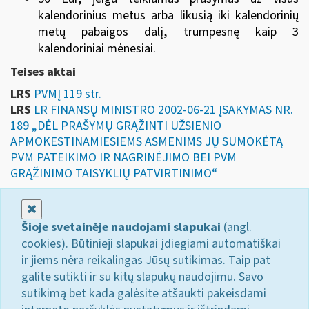
kalendorinius metus arba likusią iki kalendorinių
metų pabaigos dalį, trumpesnę kaip 3
kalendoriniai mėnesiai.
Teises aktai
LRS
PVMĮ 119 str.
LRS
LR FINANSŲ MINISTRO 2002-06-21 ĮSAKYMAS NR.
189 „DĖL PRAŠYMŲ GRĄŽINTI UŽSIENIO
APMOKESTINAMIESIEMS ASMENIMS JŲ SUMOKĖTĄ
PVM PATEIKIMO IR NAGRINĖJIMO BEI PVM
GRĄŽINIMO TAISYKLIŲ PATVIRTINIMO“
Uždaryti
Šioje svetainėje naudojami slapukai
(angl.
cookies). Būtinieji slapukai įdiegiami automatiškai
ir jiems nėra reikalingas Jūsų sutikimas. Taip pat
galite sutikti ir su kitų slapukų naudojimu. Savo
sutikimą bet kada galėsite atšaukti pakeisdami