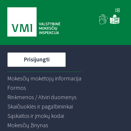
Prisijungti
Mokesčių mokėtojų informacija
Formos
Rinkmenos / Atviri duomenys
Skaičiuoklės ir pagalbininkai
Sąskaitos ir įmokų kodai
Mokesčių žinynas