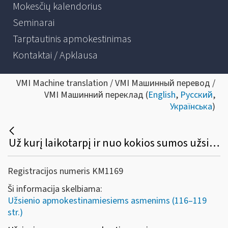
Mokesčių kalendorius
Seminarai
Tarptautinis apmokestinimas
Kontaktai / Apklausa
VMI Machine translation / VMI Машинный перевод /
VMI Машинний переклад (
English
,
Русский
,
Українська
)
Už kurį laikotarpį ir nuo kokios sumos užsienio apmokestinamiesiems asmenims gali būti sugrąžintas Lietuvoje sumokėtas PVM?
Registracijos numeris KM1169
Ši informacija skelbiama:
Užsienio apmokestinamiesiems asmenims (116–119
str.)