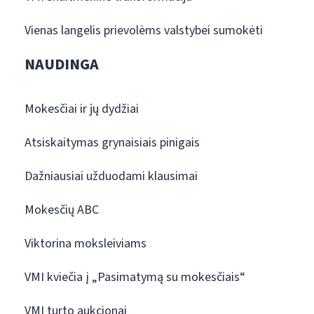
Vienas langelis prievolėms valstybei sumokėti
NAUDINGA
Mokesčiai ir jų dydžiai
Atsiskaitymas grynaisiais pinigais
Dažniausiai užduodami klausimai
Mokesčių ABC
Viktorina moksleiviams
VMI kviečia į „Pasimatymą su mokesčiais“
VMI turto aukcionai