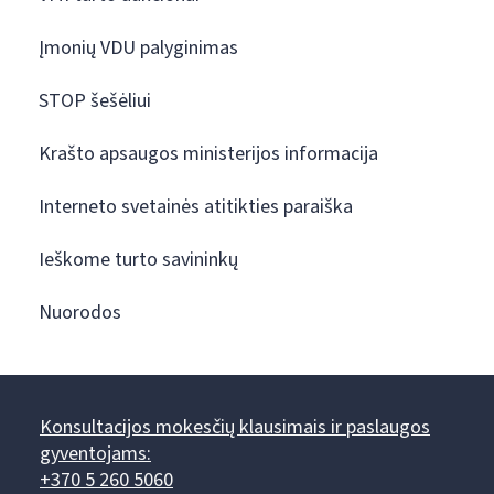
Įmonių VDU palyginimas
STOP šešėliui
Krašto apsaugos ministerijos informacija
Interneto svetainės atitikties paraiška
Ieškome turto savininkų
Nuorodos
Konsultacijos mokesčių klausimais ir paslaugos
gyventojams:
+370 5 260 5060