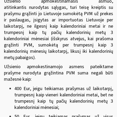
Užsienio apmokestinamasis asmuo,
atitinkantis
nurodytas sąlygas
, turi teisę kreiptis su
prašymu grąžinti jo Lietuvoje sumokėtą PVM už prekes
ir paslaugas, įsigytas ar importuotas Lietuvoje per
laikotarpį, ne ilgesnį kaip kalendoriniai metai ir ne
trumpesnį kaip tų pačių kalendorinių metų 3
kalendoriniai mėnesiai (išskyrus atvejus, kai prašoma
grąžinti PVM, sumokėtą per trumpesnį kaip 3
kalendorinių mėnesių laikotarpį, likusį iki kalendorinių
metų pabaigos).
Užsienio apmokestinamojo asmens pateiktame
prašyme nurodyta grąžintina PVM suma negali būti
mažesnė kaip:
400 Eur, jeigu teikiamas prašymas už laikotarpį,
trumpesnį kaip vieneri kalendoriniai metai, bet ne
trumpesnį kaip tų pačių kalendorinių metų 3
kalendoriniai mėnesiai;
50 Eur, jeigu teikiamas prašymas už visus