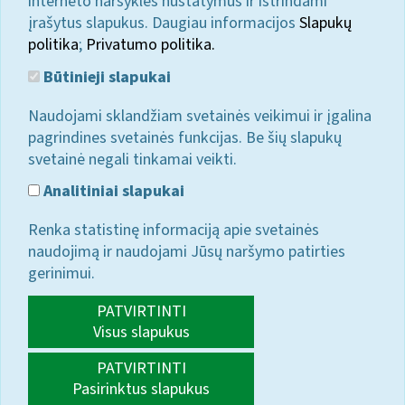
interneto naršyklės nustatymus ir ištrindami
įrašytus slapukus. Daugiau informacijos
Slapukų
politika
;
Privatumo politika.
Būtinieji slapukai
Naudojami sklandžiam svetainės veikimui ir įgalina
pagrindines svetainės funkcijas. Be šių slapukų
svetainė negali tinkamai veikti.
Analitiniai slapukai
Renka statistinę informaciją apie svetainės
naudojimą ir naudojami Jūsų naršymo patirties
gerinimui.
PATVIRTINTI
Visus slapukus
PATVIRTINTI
Pasirinktus slapukus