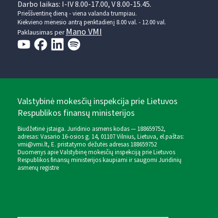
Darbo laikas: I-IV 8.00-17.00, V 8.00-15.45.
Prieššventinę dieną - viena valanda trumpiau.
Kiekvieno mėnesio antrą penktadienį 8.00 val. - 12.00 val.
Mano VMI
Paklausimas per
Valstybinė mokesčių inspekcija prie Lietuvos
Respublikos finansų ministerijos
Biudžetinė įstaiga. Juridinio asmens kodas — 188659752,
adresas: Vasario 16-osios g. 14, 01107 Vilnius, Lietuva, el.paštas:
vmi@vmi.lt
, E. pristatymo dėžutės adresas 188659752
Duomenys apie Valstybinę mokesčių inspekciją prie Lietuvos
Respublikos finansų ministerijos kaupiami ir saugomi Juridinių
asmenų registre