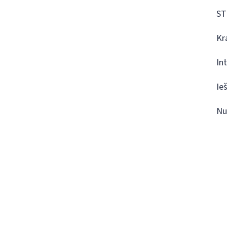
ST
Kr
In
Ie
Nu