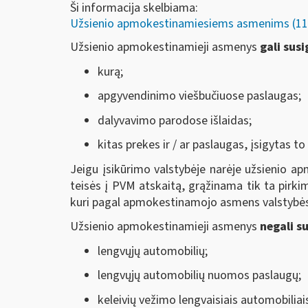
Ši informacija skelbiama:
Užsienio apmokestinamiesiems asmenims (116
Užsienio apmokestinamieji asmenys
gali susi
kurą;
apgyvendinimo viešbučiuose paslaugas;
dalyvavimo parodose išlaidas;
kitas prekes ir / ar paslaugas, įsigyta
Jeigu įsikūrimo valstybėje narėje užsienio a
teisės į PVM atskaitą, grąžinama tik ta pirkim
kuri pagal apmokestinamojo asmens valstybės 
Užsienio apmokestinamieji asmenys
negali su
lengvųjų automobilių;
lengvųjų automobilių nuomos paslaugų;
keleivių vežimo lengvaisiais automobiliai