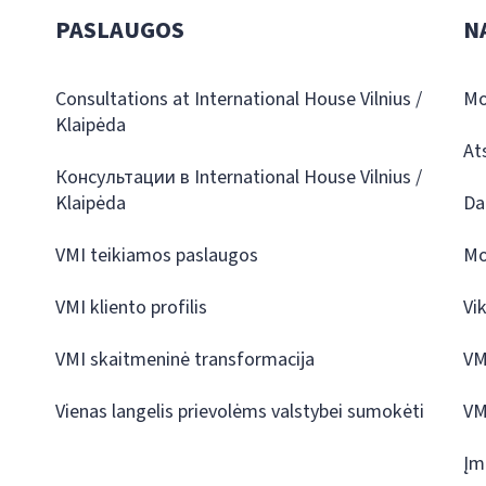
PASLAUGOS
N
Consultations at International House Vilnius /
Mo
Klaipėda
At
Консультации в International House Vilnius /
Klaipėda
Da
VMI teikiamos paslaugos
Mo
VMI kliento profilis
Vi
VMI skaitmeninė transformacija
VM
Vienas langelis prievolėms valstybei sumokėti
VM
Įm