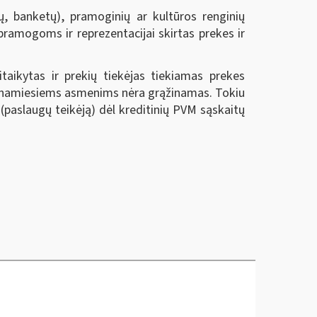
ų, banketų), pramoginių ar kultūros renginių
ramogoms ir reprezentacijai skirtas prekes ir
taikytas ir prekių tiekėjas tiekiamas prekes
stinamiesiems asmenims nėra grąžinamas. Tokiu
paslaugų teikėją) dėl kreditinių PVM sąskaitų