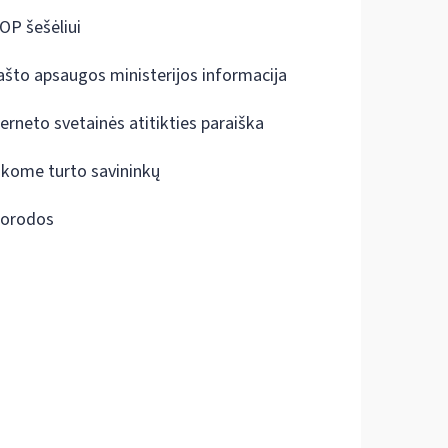
OP šešėliui
ašto apsaugos ministerijos informacija
terneto svetainės atitikties paraiška
škome turto savininkų
orodos