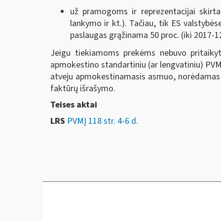
už pramogoms ir reprezentacijai skirta
lankymo ir kt.). Tačiau, tik ES valstyb
paslaugas grąžinama 50 proc. (iki 2017-
Jeigu tiekiamoms prekėms nebuvo pritaikytas
apmokestino standartiniu (ar lengvatiniu) PV
atveju apmokestinamasis asmuo, norėdamas sus
faktūrų išrašymo.
Teises aktai
LRS
PVMĮ 118 str. 4-6 d.