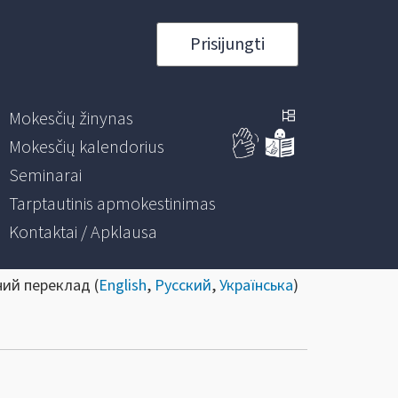
Prisijungti
Mokesčių žinynas
Mokesčių kalendorius
Seminarai
Tarptautinis apmokestinimas
Kontaktai / Apklausa
ний переклад (
English
,
Русский
,
Українська
)