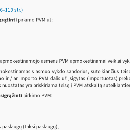
–119 str.)
grąžinti
pirkimo PVM už:
s to apmokestinamojo asmens PVM apmokestinamai veiklai vyk
pmokestinamasis asmuo vykdo sandorius, suteikiančius teisę 
o ir / ar importo PVM dalis už įsigytas (importuotas) prekes
nuostatas yra priskiriama teisę į PVM atskaitą suteikianti
sigrąžinti
pirkimo PVM:
s paslaugų (taksi paslaugų);