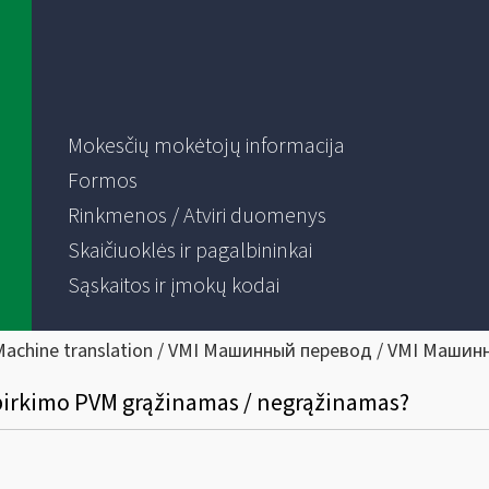
Mokesčių mokėtojų informacija
Formos
Rinkmenos / Atviri duomenys
Skaičiuoklės ir pagalbininkai
Sąskaitos ir įmokų kodai
Machine translation / VMI Машинный перевод / VMI Машин
s pirkimo PVM grąžinamas / negrąžinamas?