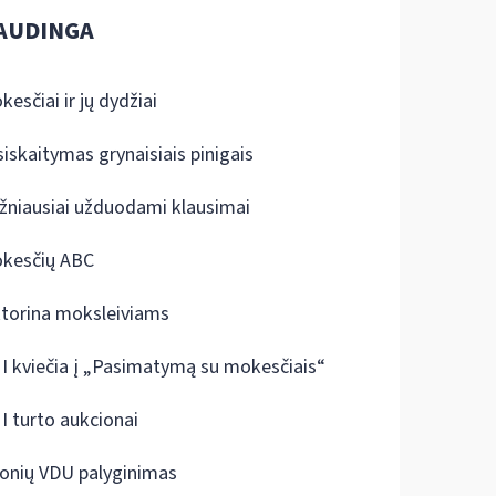
AUDINGA
kesčiai ir jų dydžiai
siskaitymas grynaisiais pinigais
žniausiai užduodami klausimai
kesčių ABC
ktorina moksleiviams
I kviečia į „Pasimatymą su mokesčiais“
I turto aukcionai
onių VDU palyginimas