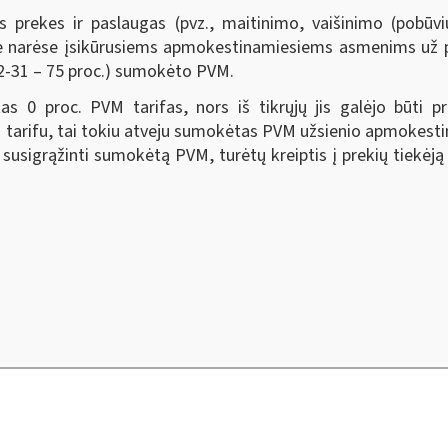
s prekes ir paslaugas (pvz., maitinimo, vaišinimo (pobūvi
ėse narėse įsikūrusiems apmokestinamiesiems asmenims už p
12-31 – 75 proc.) sumokėto PVM.
 0 proc. PVM tarifas, nors iš tikrųjų jis galėjo būti pri
M tarifu, tai tokiu atveju sumokėtas PVM užsienio apmoke
igrąžinti sumokėtą PVM, turėtų kreiptis į prekių tiekėją (