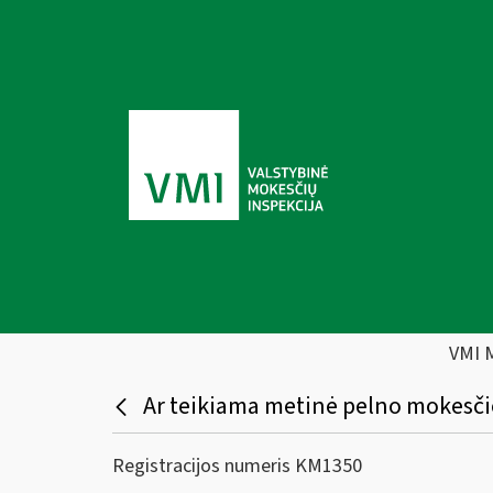
VMI 
Ar teikiama metinė pelno mokesčio
Registracijos numeris KM1350