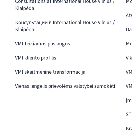
Consultations at International House Vilnius /
Mo
Klaipėda
At
Консультации в International House Vilnius /
Klaipėda
Da
VMI teikiamos paslaugos
Mo
VMI kliento profilis
Vi
VMI skaitmeninė transformacija
VM
Vienas langelis prievolėms valstybei sumokėti
VM
Įm
ST
Kr