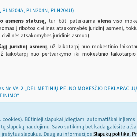
04, PLN204A, PLN204N, PLN204U)
nio asmens statusą,
turi būti pateikiama
viena
viso mokest
omas į ribotos civilinės atsakomybės juridinį asmenį, tokiu 
s civilinės atsakomybės juridinis asmuo).
šąjį juridinį asmenį
, už laikotarpį nuo mokestinio laikot
už laikotarpį nuo pertvarkymo iki mokestinio laikotarp
akymas Nr. VA-2 „DĖL METINIŲ PELNO MOKESČIO DEKLARACI
RTINIMO“
. cookies). Būtinieji slapukai įdiegiami automatiškai ir jiems
u kitų slapukų naudojimu. Savo sutikimą bet kada galėsite atš
i įrašytus slapukus. Daugiau informacijos
Slapukų politika
;
Pr