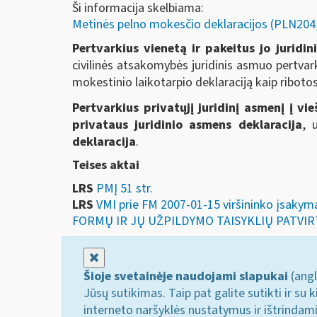
Ši informacija skelbiama:
Metinės pelno mokesčio deklaracijos (PLN2
Pertvarkius vienetą ir pakeitus jo juridi
civilinės atsakomybės juridinis asmuo pertvark
mokestinio laikotarpio deklaraciją kaip riboto
Pertvarkius privatųjį juridinį asmenį į vie
privataus juridinio asmens deklaracija
, 
deklaracija
.
Teises aktai
LRS
PMĮ 51 str.
LRS
VMI prie FM 2007-01-15 viršininko įs
FORMŲ IR JŲ UŽPILDYMO TAISYKLIŲ PATVI
Uždaryti
Šioje svetainėje naudojami slapukai
(angl
Jūsų sutikimas. Taip pat galite sutikti ir s
interneto naršyklės nustatymus ir ištrindam