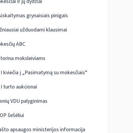
kesčiai ir jų dydžiai
siskaitymas grynaisiais pinigais
žniausiai užduodami klausimai
kesčių ABC
ktorina moksleiviams
I kviečia į „Pasimatymą su mokesčiais“
I turto aukcionai
onių VDU palyginimas
OP šešėliui
ašto apsaugos ministerijos informacija