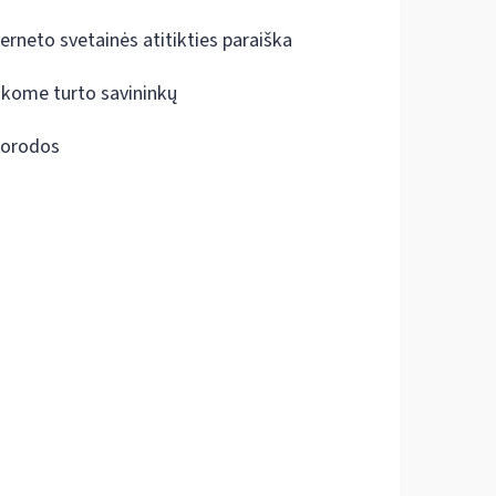
terneto svetainės atitikties paraiška
škome turto savininkų
orodos