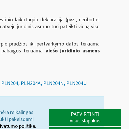
inio laikotarpio deklaracija (pvz., neribotos
atveju juridinis asmuo turi pateikti vieną viso
arpio pradžios iki pertvarkymo datos teikiama
io pabaigos teikiama
viešo juridinio asmens
JŲ PLN204, PLN204A, PLN204N, PLN204U
 nėra reikalingas
PATVIRTINTI
aukti pakeisdami
Visus slapukus
ivatumo politika.