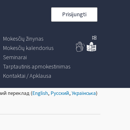
Prisijungti
Mokesčių žinynas
Mokesčių kalendorius
Seminarai
Tarptautinis apmokestinimas
Kontaktai / Apklausa
ний переклад (
English
,
Русский
,
Українська
)