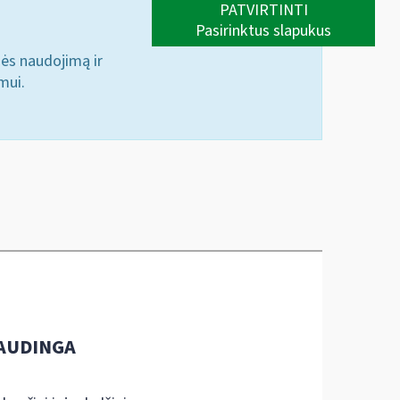
PATVIRTINTI
Pasirinktus slapukus
nės naudojimą ir
mui.
AUDINGA