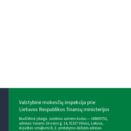
Valstybinė mokesčių inspekcija prie
Lietuvos Respublikos finansų ministerijos
Biudžetinė įstaiga. Juridinio asmens kodas — 188659752,
adresas: Vasario 16-osios g. 14, 01107 Vilnius, Lietuva,
el.paštas:
vmi@vmi.lt
, E. pristatymo dėžutės adresas