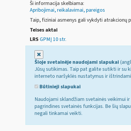
Ši informacija skelbiama:
Apribojimai, reikalavimai, pareigos
Taip, fiziniai asmenys gali vykdyti
atrakcionų p
Teises aktai
LRS
GPMĮ 10 str.
Uždaryti
Šioje svetainėje naudojami slapukai
(angl
Jūsų sutikimas. Taip pat galite sutikti ir s
interneto naršyklės nustatymus ir ištrindam
Būtinieji slapukai
Naudojami sklandžiam svetainės veikimui ir 
pagrindines svetainės funkcijas. Be šių slap
negali tinkamai veikti.