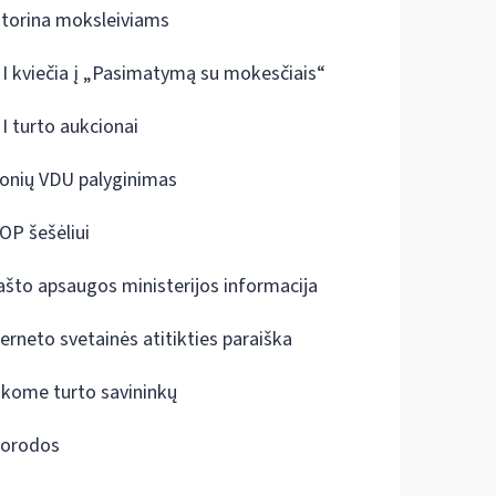
ktorina moksleiviams
I kviečia į „Pasimatymą su mokesčiais“
I turto aukcionai
onių VDU palyginimas
OP šešėliui
ašto apsaugos ministerijos informacija
terneto svetainės atitikties paraiška
škome turto savininkų
orodos