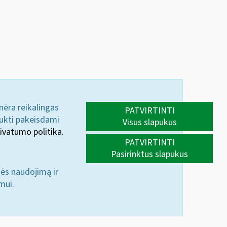
 nėra reikalingas
PATVIRTINTI
aukti pakeisdami
Visus slapukus
ivatumo politika.
PATVIRTINTI
Pasirinktus slapukus
nės naudojimą ir
mui.