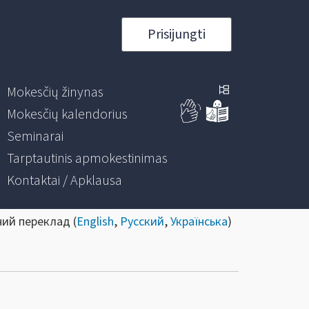
Prisijungti
Mokesčių žinynas
Mokesčių kalendorius
Seminarai
Tarptautinis apmokestinimas
Kontaktai / Apklausa
ний переклад (
English
,
Русский
,
Українська
)
?