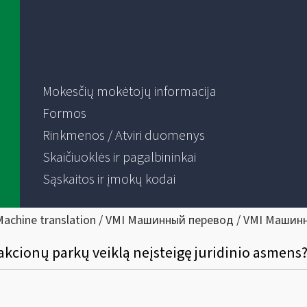
Mokesčių mokėtojų informacija
Formos
Rinkmenos / Atviri duomenys
Skaičiuoklės ir pagalbininkai
Sąskaitos ir įmokų kodai
Machine translation / VMI Машинный перевод / VMI Машин
trakcionų parkų veiklą neįsteigę juridinio asmens