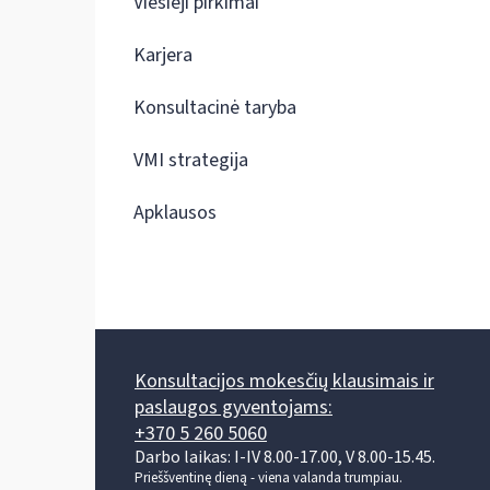
Viešieji pirkimai
Karjera
Konsultacinė taryba
VMI strategija
Apklausos
Konsultacijos mokesčių klausimais ir
paslaugos gyventojams:
+370 5 260 5060
Darbo laikas: I-IV 8.00-17.00, V 8.00-15.45.
Prieššventinę dieną - viena valanda trumpiau.