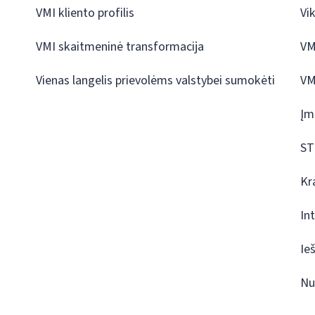
VMI kliento profilis
Vi
VMI skaitmeninė transformacija
VM
Vienas langelis prievolėms valstybei sumokėti
VM
Įm
ST
Kr
In
Ie
Nu