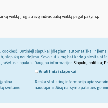
arkų veiklą įregistravę individualią veiklą pagal pažymą.
. cookies). Būtinieji slapukai įdiegiami automatiškai ir jiems
u kitų slapukų naudojimu. Savo sutikimą bet kada galėsite atš
i įrašytus slapukus. Daugiau informacijos
Slapukų politika
;
Pr
Analitiniai slapukai
įgalina
Renka statistinę informaciją apie svetai
ukų svetainė
naudojami Jūsų naršymo patirties gerini