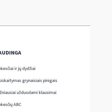
AUDINGA
kesčiai ir jų dydžiai
siskaitymas grynaisiais pinigais
žniausiai užduodami klausimai
kesčių ABC