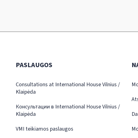
PASLAUGOS
N
Consultations at International House Vilnius /
Mo
Klaipėda
At
Консультации в International House Vilnius /
Klaipėda
Da
VMI teikiamos paslaugos
Mo