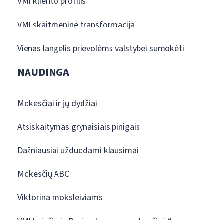
VMI kliento profilis
VMI skaitmeninė transformacija
Vienas langelis prievolėms valstybei sumokėti
NAUDINGA
Mokesčiai ir jų dydžiai
Atsiskaitymas grynaisiais pinigais
Dažniausiai užduodami klausimai
Mokesčių ABC
Viktorina moksleiviams