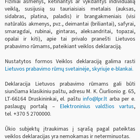
Fiziniai asmenys, ketinantys ar vykdantys individualią
veiklą, susijusią su tauriaisiais metalais (auksas,
sidabras, platina, paladis) ir brangakmeniais (visi
natūralūs akmenys, pvz., deimantai (briliantai), safyrai,
smaragdai, rubinai, gintaras, aleksandritai, topazai,
opalai ir kiti), apie tai privalo pranešti Lietuvos
prabavimo rūmams, pateikiant veiklos deklaraciją.
Nustatytos formos Veiklos deklaraciją galima rasti
Lietuvos prabavimo rūmų svetainėje, skyriuje e-blankai.
Deklaracija Lietuvos prabavimo rūmams gali būti
siunčiama klasikiniu paštu, adresu M. K. Čiurlionio g. 65,
LT-66164 Druskininkai, el. paštu
info
@lpr.lt
arba per e.
paslaugų portalą –
Elektroninius valdžios vartus
,
tel.
+370 5 2700000.
Ūkio subjektų įtraukimas į sąrašą pagal pateiktas
veiklos deklaracijas yra nemokamas ir neterminuotas.