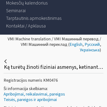
Mokesčių kalendorius
Seminarai
Tarptautinis apmokestinimas
Kontaktai / Apklausa
VMI Machine translation / VMI Машинный перевод /
VMI Машинний переклад (
English
,
Русский
,
Українська
)
Ką turėtų žinoti fiziniai asmenys, ketinantys vykdyti veiklą su tauriaisiais metalais ir brangakmeniais?
Registracijos numeris KM0476
Ši informacija skelbiama:
Apribojimai, reikalavimai, pareigos
Teisės, pareigos ir apribojimai