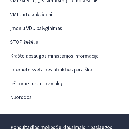
VMI kviečia į „Pasimatymą su mokesčiais“
VMI turto aukcionai
Įmonių VDU palyginimas
STOP šešėliui
Krašto apsaugos ministerijos informacija
Interneto svetainės atitikties paraiška
Ieškome turto savininkų
Nuorodos
Konsultacijos mokesčių klausimais ir paslaugos