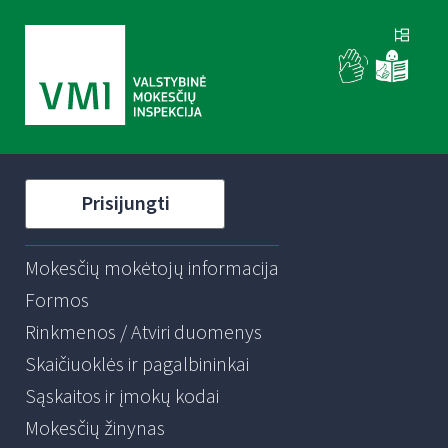
Prisijungti
Mokesčių mokėtojų informacija
Formos
Rinkmenos / Atviri duomenys
Skaičiuoklės ir pagalbininkai
Sąskaitos ir įmokų kodai
Mokesčių žinynas