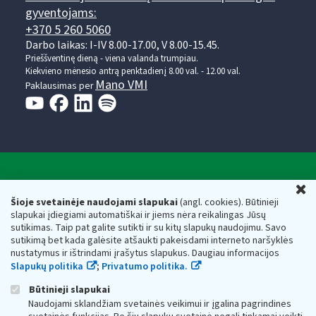
gyventojams:
+370 5 260 5060
Darbo laikas: I-IV 8.00-17.00, V 8.00-15.45.
Prieššventinę dieną - viena valanda trumpiau.
Kiekvieno mėnesio antrą penktadienį 8.00 val. - 12.00 val.
Mano VMI
Paklausimas per
Valstybinė mokesčių inspekcija prie Lietuvos
U
Respublikos finansų ministerijos
Šioje svetainėje naudojami slapukai
(angl. cookies). Būtinieji
slapukai įdiegiami automatiškai ir jiems nėra reikalingas Jūsų
Biudžetinė įstaiga. Juridinio asmens kodas — 188659752,
sutikimas. Taip pat galite sutikti ir su kitų slapukų naudojimu. Savo
adresas: Vasario 16-osios g. 14, 01107 Vilnius, Lietuva, el.paštas:
sutikimą bet kada galėsite atšaukti pakeisdami interneto naršyklės
vmi@vmi.lt
, E. pristatymo dėžutės adresas 188659752
nustatymus ir ištrindami įrašytus slapukus. Daugiau informacijos
Duomenys apie Valstybinę mokesčių inspekciją prie Lietuvos
Slapukų politika
;
Privatumo politika.
Respublikos finansų ministerijos kaupiami ir saugomi Juridinių
asmenų registre
Būtinieji slapukai
Naudojami sklandžiam svetainės veikimui ir įgalina pagrindines