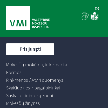
Prisijungti
Mokesčių mokėtojų informacija
Formos
Rinkmenos / Atviri duomenys
Skaičiuoklės ir pagalbininkai
Sąskaitos ir įmokų kodai
Mokesčių žinynas