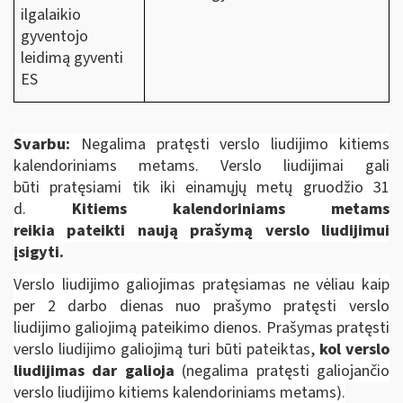
ilgalaikio
gyventojo
leidimą gyventi
ES
Svarbu:
Negalima pratęsti verslo liudijimo kitiems
kalendoriniams metams. Verslo liudijimai gali
būti pratęsiami tik iki einamųjų metų gruodžio 31
d.
Kitiems kalendoriniams metams
reikia pateikti naują prašymą verslo liudijimui
įsigyti.
Verslo liudijimo galiojimas pratęsiamas ne vėliau kaip
per 2 darbo dienas nuo prašymo pratęsti verslo
liudijimo galiojimą pateikimo dienos. Prašymas pratęsti
verslo liudijimo galiojimą turi būti pateiktas,
kol verslo
liudijimas dar galioja
(negalima pratęsti galiojančio
verslo liudijimo kitiems kalendoriniams metams).