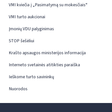
VMI kviečia į „Pasimatymą su mokesčiais“
VMI turto aukcionai
Įmonių VDU palyginimas
STOP šešėliui
Krašto apsaugos ministerijos informacija
Interneto svetainės atitikties paraiška
Ieškome turto savininkų
Nuorodos