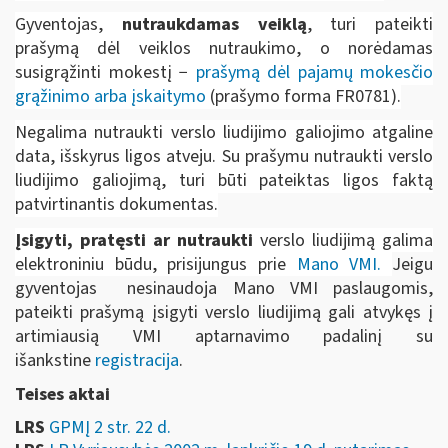
Gyventojas,
nutraukdamas veiklą
, turi pateikti
prašymą dėl veiklos nutraukimo, o norėdamas
susigrąžinti mokestį −
prašymą dėl pajamų mokesčio
grąžinimo arba įskaitymo
(prašymo forma FR0781).
Negalima nutraukti verslo liudijimo galiojimo atgaline
data, išskyrus ligos atveju. Su prašymu nutraukti verslo
liudijimo galiojimą, turi būti pateiktas ligos faktą
patvirtinantis dokumentas.
Įsigyti, pratęsti ar nutraukti
verslo liudijimą galima
elektroniniu būdu, prisijungus prie
Mano VMI
.
Jeigu
gyventojas nesinaudoja Mano VMI paslaugomis,
pateikti prašymą įsigyti verslo liudijimą gali atvykęs į
artimiausią VMI aptarnavimo padalinį su
išankstine
registracija
.
Teises aktai
LRS
GPMĮ 2 str. 22 d.