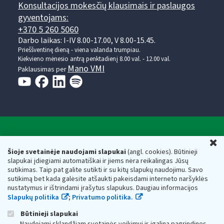
Konsultacijos mokesčių klausimais ir paslaugos
gyventojams:
+370 5 260 5060
Darbo laikas: I-IV 8.00-17.00, V 8.00-15.45.
Prieššventinę dieną - viena valanda trumpiau.
Kiekvieno mėnesio antrą penktadienį 8.00 val. - 12.00 val.
Mano VMI
Paklausimas per
Valstybinė mokesčių inspekcija prie Lietuvos
U
Respublikos finansų ministerijos
Šioje svetainėje naudojami slapukai
(angl. cookies). Būtinieji
slapukai įdiegiami automatiškai ir jiems nėra reikalingas Jūsų
Biudžetinė įstaiga. Juridinio asmens kodas — 188659752,
sutikimas. Taip pat galite sutikti ir su kitų slapukų naudojimu. Savo
adresas: Vasario 16-osios g. 14, 01107 Vilnius, Lietuva, el.paštas:
sutikimą bet kada galėsite atšaukti pakeisdami interneto naršyklės
vmi@vmi.lt
, E. pristatymo dėžutės adresas 188659752
nustatymus ir ištrindami įrašytus slapukus. Daugiau informacijos
Duomenys apie Valstybinę mokesčių inspekciją prie Lietuvos
Slapukų politika
;
Privatumo politika.
Respublikos finansų ministerijos kaupiami ir saugomi Juridinių
asmenų registre
Būtinieji slapukai