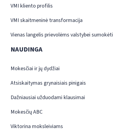
VMI kliento profilis
VMI skaitmeninė transformacija
Vienas langelis prievolėms valstybei sumokėti
NAUDINGA
Mokesčiai ir jų dydžiai
Atsiskaitymas grynaisiais pinigais
Dažniausiai užduodami klausimai
Mokesčių ABC
Viktorina moksleiviams