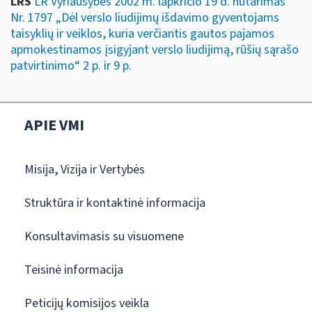
LRS
LR Vyriausybės 2002 m. lapkričio 19 d. nutarimas
Nr. 1797 „Dėl verslo liudijimų išdavimo gyventojams
taisyklių ir veiklos, kuria verčiantis gautos pajamos
apmokestinamos įsigyjant verslo liudijimą, rūšių sąrašo
patvirtinimo“ 2 p. ir 9 p.
APIE VMI
Misija, Vizija ir Vertybės
Struktūra ir kontaktinė informacija
Konsultavimasis su visuomene
Teisinė informacija
Peticijų komisijos veikla