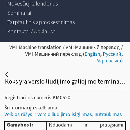
Mokesčių kalendorius
Seminarai
Tarptautinis apmokestinimas
Kontaktai / Apklausa
VMI Machine translation / VMI Машинный перевод /
VMI Машинний переклад (
English
,
Русский
,
Українська
)
Koks yra verslo liudijimo galiojimo terminas, jo pratęsimo bei nutraukimo tvarka?
Registracijos numeris KM0620
Ši informacija skelbiama:
Veiklos rūšys ir verslo liudijimo įsigijimas, nutraukimas
Gamybos ir
Išduodami ir pratęsiami