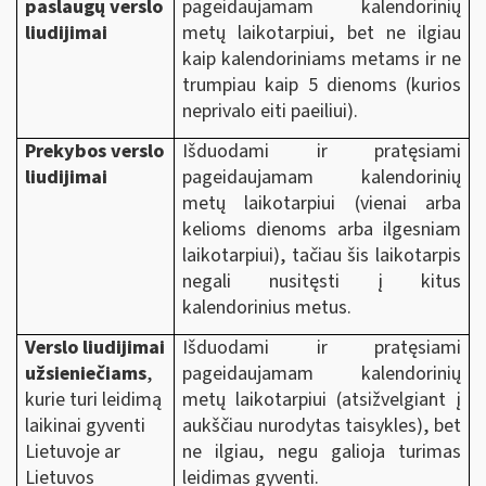
paslaugų verslo
pageidaujamam kalendorinių
liudijimai
metų laikotarpiui, bet ne ilgiau
kaip kalendoriniams metams ir ne
trumpiau kaip 5 dienoms (kurios
neprivalo eiti paeiliui).
Prekybos verslo
Išduodami ir pratęsiami
liudijimai
pageidaujamam kalendorinių
metų laikotarpiui (vienai arba
kelioms dienoms arba ilgesniam
laikotarpiui), tačiau šis laikotarpis
negali nusitęsti į kitus
kalendorinius metus.
Verslo liudijimai
Išduodami ir pratęsiami
užsieniečiams
,
pageidaujamam kalendorinių
kurie turi leidimą
metų laikotarpiui (atsižvelgiant į
laikinai gyventi
aukščiau nurodytas taisykles), bet
Lietuvoje ar
ne ilgiau, negu galioja turimas
Lietuvos
leidimas gyventi.