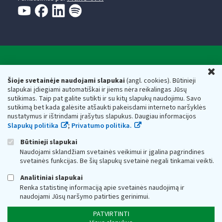
Valstybinė mokesčių inspekcija prie Lietuvos
U
Respublikos finansų ministerijos
Šioje svetainėje naudojami slapukai
(angl. cookies). Būtinieji
slapukai įdiegiami automatiškai ir jiems nėra reikalingas Jūsų
Biudžetinė įstaiga. Juridinio asmens kodas — 188659752,
sutikimas. Taip pat galite sutikti ir su kitų slapukų naudojimu. Savo
adresas: Vasario 16-osios g. 14, 01107 Vilnius, Lietuva, el.paštas:
sutikimą bet kada galėsite atšaukti pakeisdami interneto naršyklės
vmi@vmi.lt
, E. pristatymo dėžutės adresas 188659752
nustatymus ir ištrindami įrašytus slapukus. Daugiau informacijos
Duomenys apie Valstybinę mokesčių inspekciją prie Lietuvos
Slapukų politika
;
Privatumo politika.
Respublikos finansų ministerijos kaupiami ir saugomi Juridinių
asmenų registre
Būtinieji slapukai
Naudojami sklandžiam svetainės veikimui ir įgalina pagrindines
svetainės funkcijas. Be šių slapukų svetainė negali tinkamai veikti.
Analitiniai slapukai
Renka statistinę informaciją apie svetainės naudojimą ir
naudojami Jūsų naršymo patirties gerinimui.
PATVIRTINTI