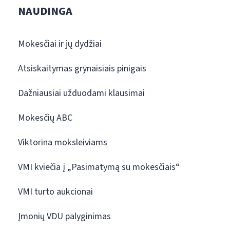
NAUDINGA
Mokesčiai ir jų dydžiai
Atsiskaitymas grynaisiais pinigais
Dažniausiai užduodami klausimai
Mokesčių ABC
Viktorina moksleiviams
VMI kviečia į „Pasimatymą su mokesčiais“
VMI turto aukcionai
Įmonių VDU palyginimas