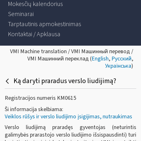
Mokesčių kalendorius
Seminarai
Tarptautinis apmokestinimas
Kontaktai / Apklausa
VMI Machine translation / VMI Машинный перевод /
VMI Машинний переклад (
English
,
Русский
,
Українська
)
Ką daryti praradus verslo liudijimą?
Registracijos numeris KM0615
Ši informacija skelbiama:
Veiklos rūšys ir verslo liudijimo įsigijimas, nutraukimas
Verslo liudijimą praradęs gyventojas (neturintis
galimybės prarastojo verslo liudijimo išsispausdinti) turi