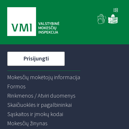
Prisijungti
Mokesčių mokėtojų informacija
Formos
Rinkmenos / Atviri duomenys
Skaičiuoklės ir pagalbininkai
Sąskaitos ir įmokų kodai
Mokesčių žinynas