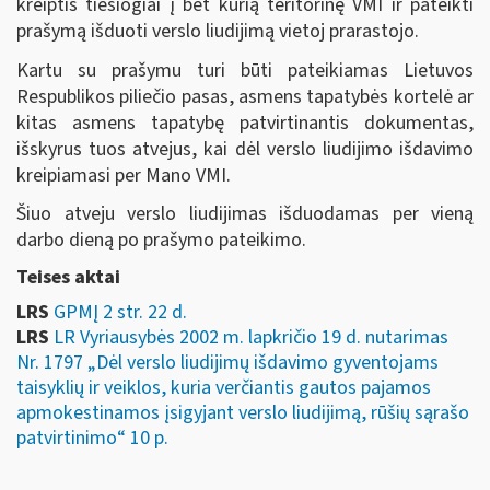
kreiptis tiesiogiai į bet kurią teritorinę VMI ir pateikti
prašymą išduoti verslo liudijimą vietoj prarastojo.
Kartu su prašymu turi būti pateikiamas Lietuvos
Respublikos piliečio pasas, asmens tapatybės kortelė ar
kitas asmens tapatybę patvirtinantis dokumentas,
išskyrus tuos atvejus, kai dėl verslo liudijimo išdavimo
kreipiamasi per Mano VMI.
Šiuo atveju verslo liudijimas išduodamas per vieną
darbo dieną po prašymo pateikimo.
Teises aktai
LRS
GPMĮ 2 str. 22 d.
LRS
LR Vyriausybės 2002 m. lapkričio 19 d. nutarimas
Nr. 1797 „Dėl verslo liudijimų išdavimo gyventojams
taisyklių ir veiklos, kuria verčiantis gautos pajamos
apmokestinamos įsigyjant verslo liudijimą, rūšių sąrašo
patvirtinimo“ 10 p.