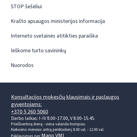
STOP šešėliui
Krašto apsaugos ministerijos informacija
Interneto svetainės atitikties paraiška
Ieškome turto savininkų
Nuorodos
Konsultacijos mokesčių klausimais ir paslaugos
gyventojams:
+370 5 260 5060
Darbo laikas: I-IV 8.00-17.00, V 8.00-15.45.
Prieššventinę dieną - viena valanda trumpiau.
Kiekvieno mėnesio antrą penktadienį 8.00 val. - 12.00 val.
Mano VMI
Paklausimas per