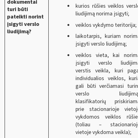
dokumentai
kurios rūšies veiklos versl
turi būti
liudijimą norima įsigyti;
pateikti norint
įsigyti verslo
veiklos vykdymo teritorija;
liudijimą?
laikotarpis, kuriam norim
įsigyti verslo liudijimą;
veiklos vieta, kai norim
įsigyti verslo liudijim
verstis veikla, kuri paga
individualios veiklos, kuri
gali būti verčiamasi turin
verslo liudijimą
klasifikatorių priskiriam
prie stacionarioje vietoj
vykdomos veiklos rūšie
(toliau – stacionarioj
vietoje vykdoma veikla);