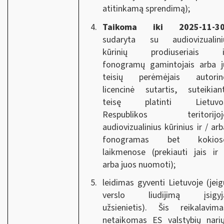
atitinkamą sprendimą);
Taikoma iki 2025-11-30
sudaryta su audiovizualini
kūrinių prodiuseriais i
fonogramų gamintojais arba j
teisių perėmėjais autorin
licencinė sutartis, suteikiant
teisę platinti Lietuvo
Respublikos teritorijoj
audiovizualinius kūrinius ir / arb
fonogramas bet kokios
laikmenose (prekiauti jais ir 
arba juos nuomoti);
leidimas gyventi Lietuvoje (jeig
verslo liudijimą įsigyj
užsienietis). Šis reikalavima
netaikomas ES valstybių narių