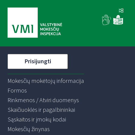
Prisijungti
Mokesčių mokėtojų informacija
Formos
Rinkmenos / Atviri duomenys
Skaičiuoklės ir pagalbininkai
Sąskaitos ir įmokų kodai
Mokesčių žinynas