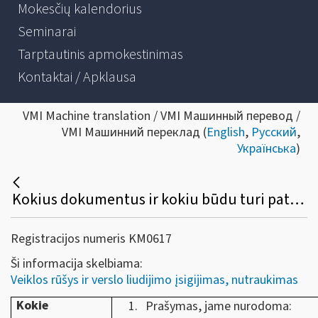
Mokesčių kalendorius
Seminarai
Tarptautinis apmokestinimas
Kontaktai / Apklausa
VMI Machine translation / VMI Машинный перевод /
VMI Машинний переклад (
English
,
Русский
,
Українська
)
Kokius dokumentus ir kokiu būdu turi pateikti gyventojas, norėdamas įsigyti verslo liudijimą? Kada verslo liudijimas neišduodamas?
Registracijos numeris KM0617
Ši informacija skelbiama:
Veiklos rūšys ir verslo liudijimo įsigijimas, nutraukimas
Kokie
Prašymas, jame nurodoma: