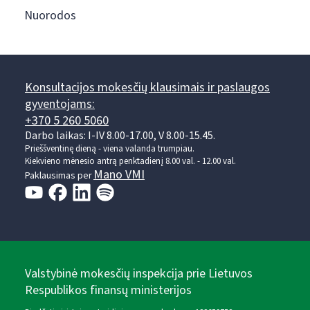
Nuorodos
Konsultacijos mokesčių klausimais ir paslaugos
gyventojams:
+370 5 260 5060
Darbo laikas: I-IV 8.00-17.00, V 8.00-15.45.
Prieššventinę dieną - viena valanda trumpiau.
Kiekvieno mėnesio antrą penktadienį 8.00 val. - 12.00 val.
Mano VMI
Paklausimas per
Valstybinė mokesčių inspekcija prie Lietuvos
Respublikos finansų ministerijos