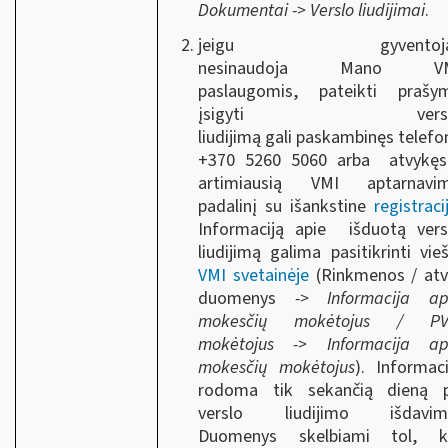
Dokumentai
->
Verslo liudijimai
.
jeigu gyventoja
nesinaudoja Mano V
paslaugomis, pateikti prašy
įsigyti versl
liudijimą gali paskambinęs telefo
+370 5260 5060 arba atvykęs
artimiausią VMI aptarnavi
padalinį su išankstine
registraci
Informaciją apie išduotą vers
liudijimą galima pasitikrinti vieš
VMI svetainėje
(Rinkmenos / atvi
duomenys
->
Informacija ap
mokesčių mokėtojus / P
mokėtojus
->
Informacija ap
mokesčių mokėtojus
). Informaci
rodoma tik sekančią dieną 
verslo liudijimo išdavim
Duomenys skelbiami tol, k