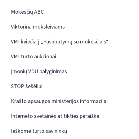
Mokesčių ABC
Viktorina moksleiviams
VMI kviečia į „Pasimatymą su mokesčiais“
VMI turto aukcionai
Įmonių VDU palyginimas
STOP šešėliui
Krašto apsaugos ministerijos informacija
Interneto svetainės atitikties paraiška
Ieškome turto savininkų