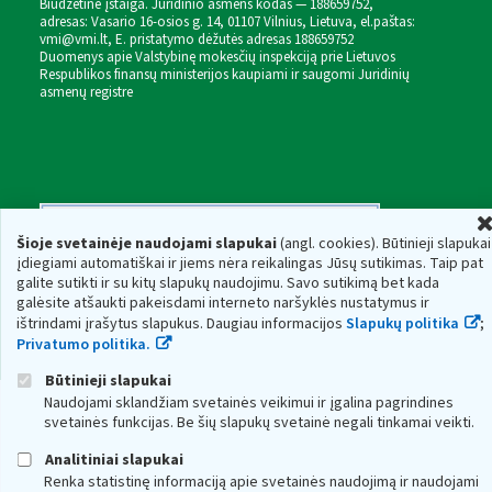
Biudžetinė įstaiga. Juridinio asmens kodas — 188659752,
adresas: Vasario 16-osios g. 14, 01107 Vilnius, Lietuva, el.paštas:
vmi@vmi.lt
, E. pristatymo dėžutės adresas 188659752
Duomenys apie Valstybinę mokesčių inspekciją prie Lietuvos
Respublikos finansų ministerijos kaupiami ir saugomi Juridinių
asmenų registre
Šioje svetainėje naudojami slapukai
(angl. cookies). Būtinieji slapukai
įdiegiami automatiškai ir jiems nėra reikalingas Jūsų sutikimas. Taip pat
galite sutikti ir su kitų slapukų naudojimu. Savo sutikimą bet kada
galėsite atšaukti pakeisdami interneto naršyklės nustatymus ir
ištrindami įrašytus slapukus. Daugiau informacijos
Slapukų politika
;
Privatumo politika.
Būtinieji slapukai
Naudojami sklandžiam svetainės veikimui ir įgalina pagrindines
svetainės funkcijas. Be šių slapukų svetainė negali tinkamai veikti.
Analitiniai slapukai
Renka statistinę informaciją apie svetainės naudojimą ir naudojami