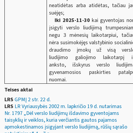
neatidėtas arba atidėtas, tačiau ja
suėjęs;
Iki 2025-11-30
kai gyventojas nor
įsigyti verslo liudijimą trumpesnia
negu 3 mėnesių laikotarpiui, tačia
nėra susimokėjęs valstybinio socialini
draudimo įmokų už visą versl
liudijimo galiojimo laikotarpį i
anksto, išskyrus verslo liudijim
gyvenamosios paskirties patalp
nuomai.
Teises aktai
LRS
GPMĮ 2 str. 22 d.
LRS
LR Vyriausybės 2002 m. lapkričio 19 d. nutarimas
Nr. 1797 „Dėl verslo liudijimų išdavimo gyventojams
taisyklių ir veiklos, kuria verčiantis gautos pajamos
apmokestinamos įsigyjant verslo liudijimą, rūšių sąrašo