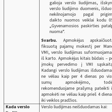
galioja verslo liudijimas, išskyr
verslo liudijimo duomenis, išduo
nekilnojamojo pagal prigim
daikto nuomos veiklai kodu 0
„Gyvenamosios paskirties patal
nuoma“.
Svarbu.
Apmokėjus apskaičiuot
fiksuotą pajamų mokestį per Man
VMI, verslo liudijimas suformuojama
iš karto. Apmokėjus kitais būdais – p
įmokų pervedimo į VMI sąskaitą
Kadangi verslo liudijimas išduodama
ne vėliau kaip per 4 dienas po vis
sumų apmokėjimo, todė
rekomenduojame prašymą pateikti i
apmokėti ne vėliau kaip prieš 4 diena
iki veiklos pradžios.
Kada verslo
Verslo liudijimas neišduodamas kai: