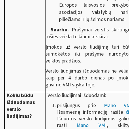
Europos laisvosios prekybo
asociacijos valstybių nari
piliečiams ir jų šeimos nariams.
Svarbu.
Prašymai verstis skirting
rūšies veikla teikiami atskirai.
Įmokos už verslo liudijimą turi būt
sumokėtos iki prašyme nurodyto
veiklos pradžios.
Verslo liudijimas išduodamas ne vėlia
kaip per 4 darbo dienas po įmok
gavimo VMI sąskaitoje.
Kokiu būdu
Verslo liudijimai išduodami:
išduodamas
prisijungus prie
Mano VM
verslo
Išsamesnę informaciją rasite
či
liudijimas?
Išduotus verslo liudijimus gali
rasti
Mano VMI
, skilty