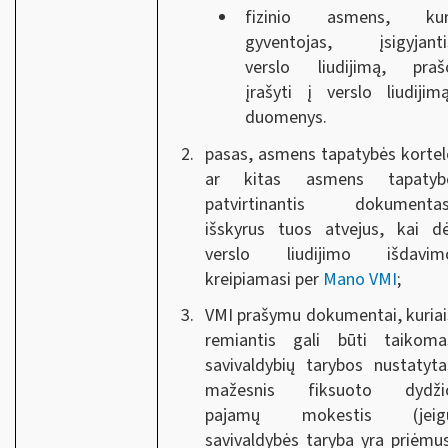
fizinio asmens, kur
gyventojas, įsigyjanti
verslo liudijimą, praš
įrašyti į verslo liudijimą
duomenys.
pasas, asmens tapatybės kortel
ar kitas asmens tapatyb
patvirtinantis dokumentas
išskyrus tuos atvejus, kai dė
verslo liudijimo išdavim
kreipiamasi per
Mano VMI
;
VMI prašymu dokumentai, kuriai
remiantis gali būti taikoma
savivaldybių tarybos nustatyta
mažesnis fiksuoto dydži
pajamų mokestis (jeig
savivaldybės taryba yra priėmus