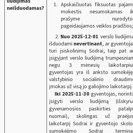
liudijimas
Apskaičiuotas
fiksuotas pajam
neišduodamas?
mokestis nesumokamas ik
prašyme nurodyto
pageidaujamos veiklos pradžios
2.
Nuo 2025-12-01
verslo liudijima
išduodami
nevertinant
, ar gyventoja
turi įsiskolinimų Sodrai, taip pat ar
įsigyjant verslo liudijimą trumpesnia
negu 3 mėnesių laikotarpiui
gyventojas yra iš anksto sumokėję
valstybinio socialinio draudim
įmokas už visą jo galiojimo laikotarpį.
Iki 2025-11-30
gyventojas, norinti
įsigyti verslo liudijimą (išskyru
gyvenamosios paskirties patalp
nuomai), skolingas už praėjus
laikotarpį Sodrai ir gyventojo skolo
sumokėjimo Sodrai termina