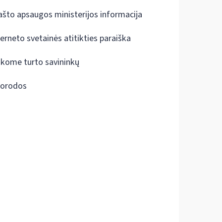
ašto apsaugos ministerijos informacija
terneto svetainės atitikties paraiška
škome turto savininkų
orodos