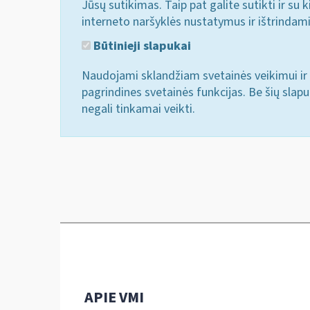
Jūsų sutikimas. Taip pat galite sutikti ir s
interneto naršyklės nustatymus ir ištrindam
Būtinieji slapukai
Naudojami sklandžiam svetainės veikimui ir 
pagrindines svetainės funkcijas. Be šių slap
negali tinkamai veikti.
APIE VMI