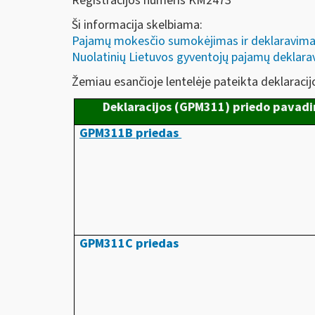
Registracijos numeris KM2473
Ši informacija skelbiama:
Pajamų mokesčio sumokėjimas ir deklaravima
Nuolatinių Lietuvos gyventojų pajamų deklar
Žemiau esančioje lentelėje pateikta deklaracij
Deklaracijos (GPM311) priedo pavad
GPM311B priedas
GPM311C priedas