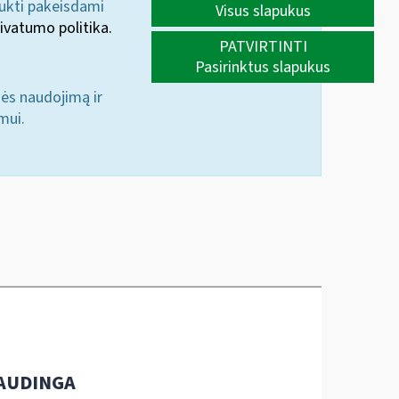
aukti pakeisdami
Visus slapukus
ivatumo politika.
PATVIRTINTI
Pasirinktus slapukus
nės naudojimą ir
mui.
AUDINGA