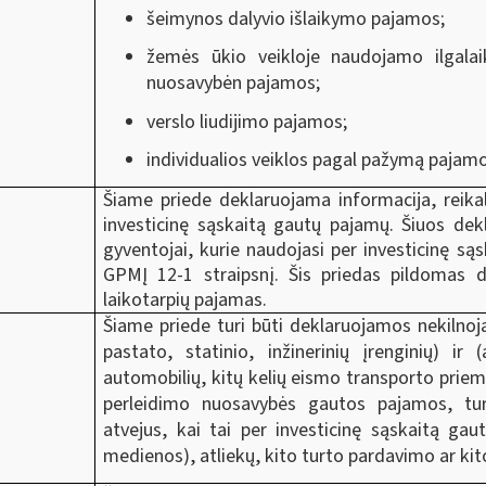
šeimynos dalyvio išlaikymo pajamos;
žemės ūkio veikloje naudojamo ilgalai
nuosavybėn pajamos;
verslo liudijimo pajamos;
individualios veiklos pagal pažymą pajamo
Šiame priede deklaruojama informacija, reika
investicinę sąskaitą gautų pajamų. Šiuos dekl
gyventojai, kurie naudojasi per investicinę s
GPMĮ 12-1 straipsnį. Šis priedas pildomas d
laikotarpių pajamas.
Šiame priede turi būti deklaruojamos nekilno
pastato, statinio, inžinerinių įrenginių) ir 
automobilių, kitų kelių eismo transporto prie
perleidimo nuosavybės gautos pajamos, tur
atvejus, kai tai per investicinę sąskaitą ga
medienos), atliekų, kito turto pardavimo ar k