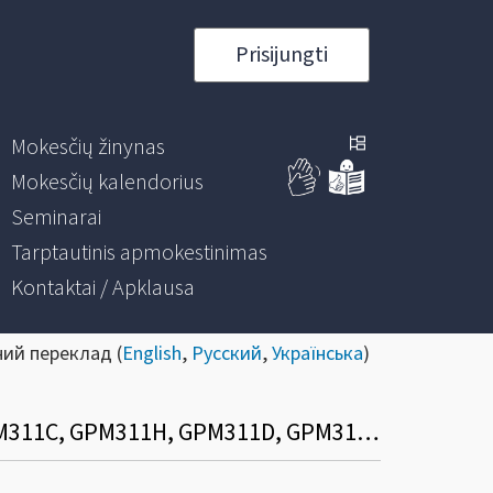
Prisijungti
Mokesčių žinynas
Mokesčių kalendorius
Seminarai
Tarptautinis apmokestinimas
Kontaktai / Apklausa
ний переклад (
English
,
Русский
,
Українська
)
Kuriais atvejais pildomi metinės pajamų mokesčio deklaracijos priedai (GPM311B, GPM311C, GPM311H, GPM311D, GPM311E, GPM311F, GPM311G)?