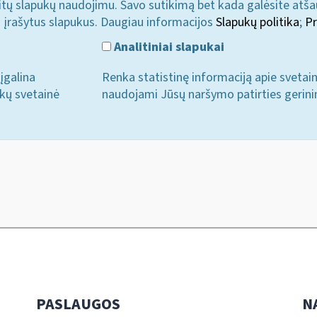
u kitų slapukų naudojimu. Savo sutikimą bet kada galėsite atš
i įrašytus slapukus. Daugiau informacijos
Slapukų politika
;
Pr
Analitiniai slapukai
įgalina
Renka statistinę informaciją apie svetai
ukų svetainė
naudojami Jūsų naršymo patirties gerini
PASLAUGOS
N