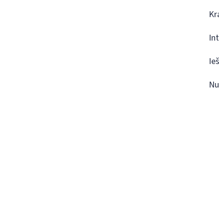
Kr
In
Ie
Nu