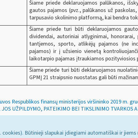
Šiame priede deklaruojamos palūkanos,
išsk
gautos pajamos
(pvz., palūkanos už paskolas,
tarpusavio skolinimo platformą, kai bendra tok
Šiame priede turi būti deklaruojamos gaut
dividendai, autoriniai atlyginimai, honorarai,
tantjemos, sporto, atlikėjų pajamos (ne ind
pajamos) ir į užsienio vienetą kontroliuojan
laikotarpio pajamas įtraukiamos pozityviosios
Šiame priede turi būti deklaruojamos nuolatini
GPMĮ 21 straipsnio nuostatas gali būti maži
etuvos Respublikos finansų ministerijos viršininko 2019 m. 
JOS UŽPILDYMO, PATEIKIMO BEI TIKSLINIMO TVARKOS 
. cookies). Būtinieji slapukai įdiegiami automatiškai ir jiems