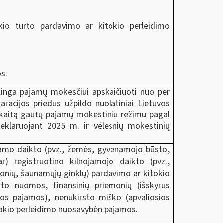
kio turto pardavimo ar kitokio perleidimo
s.
linga pajamų mokesčiui apskaičiuoti nuo per
aracijos priedus užpildo nuolatiniai Lietuvos
ąskaitą gautų pajamų mokestiniu režimu pagal
eklaruojant 2025 m. ir vėlesnių mokestinių
jamo daikto (pvz., žemės, gyvenamojo būsto,
(ar) registruotino kilnojamojo daikto (pvz.,
monių, šaunamųjų ginklų) pardavimo ar kitokio
to nuomos, finansinių priemonių (
išskyrus
utos pajamos)
, nenukirsto miško (apvaliosios
itokio perleidimo nuosavybėn pajamos.