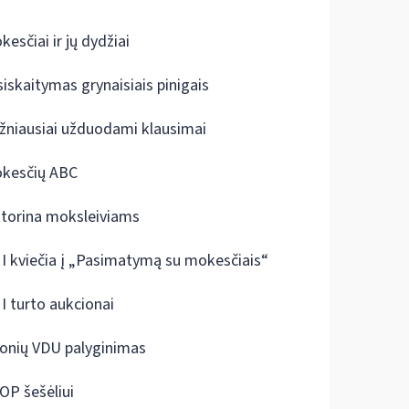
kesčiai ir jų dydžiai
siskaitymas grynaisiais pinigais
žniausiai užduodami klausimai
kesčių ABC
ktorina moksleiviams
I kviečia į „Pasimatymą su mokesčiais“
I turto aukcionai
onių VDU palyginimas
OP šešėliui