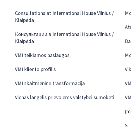
Consultations at International House Vilnius /
Mo
Klaipėda
At
Консультации в International House Vilnius /
Klaipėda
Da
VMI teikiamos paslaugos
Mo
VMI kliento profilis
Vi
VMI skaitmeninė transformacija
VM
Vienas langelis prievolėms valstybei sumokėti
VM
Įm
ST