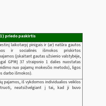
1) priedo paskirtis
tinį laikotarpį pinigais ir (ar) natūra gautos
os ir socialinės išmokos priskirtos
amos (įskaitant gautas užsienio valstybėje,
agal GPMĮ 37 straipsnio 1 dalies nuostatas
eidimo nuo pajamų mokesčio metodo), ligos
kės darbo išmokos).
ių pajamos, iš vykdomos individualios veiklos
struoti, neatsižvelgiant į tai, kad ji buvo