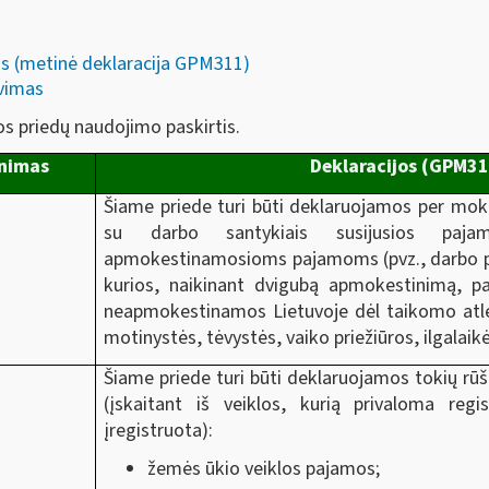
s (metinė deklaracija GPM311)
avimas
os priedų naudojimo paskirtis.
inimas
Deklaracijos (GPM31
Šiame priede turi būti deklaruojamos per mokes
su darbo santykiais susijusios pajam
apmokestinamosioms pajamoms (pvz., darbo paj
kurios, naikinant dvigubą apmokestinimą, p
neapmokestinamos Lietuvoje dėl taikomo atl
motinystės, tėvystės, vaiko priežiūros, ilgalai
Šiame priede turi būti deklaruojamos tokių rūš
(įskaitant iš veiklos, kurią privaloma regi
įregistruota):
žemės ūkio veiklos pajamos;