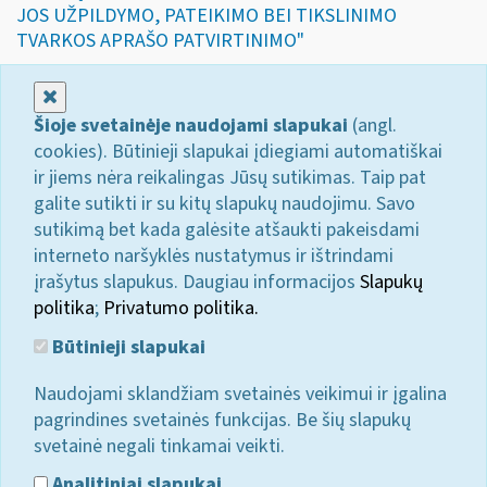
JOS UŽPILDYMO, PATEIKIMO BEI TIKSLINIMO
TVARKOS APRAŠO PATVIRTINIMO"
Uždaryti
Šioje svetainėje naudojami slapukai
(angl.
cookies). Būtinieji slapukai įdiegiami automatiškai
ir jiems nėra reikalingas Jūsų sutikimas. Taip pat
galite sutikti ir su kitų slapukų naudojimu. Savo
sutikimą bet kada galėsite atšaukti pakeisdami
interneto naršyklės nustatymus ir ištrindami
įrašytus slapukus. Daugiau informacijos
Slapukų
politika
;
Privatumo politika.
Būtinieji slapukai
Naudojami sklandžiam svetainės veikimui ir įgalina
pagrindines svetainės funkcijas. Be šių slapukų
svetainė negali tinkamai veikti.
Analitiniai slapukai