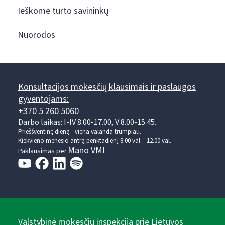
Ieškome turto savininkų
Nuorodos
Konsultacijos mokesčių klausimais ir paslaugos
gyventojams:
+370 5 260 5060
Darbo laikas: I-IV 8.00-17.00, V 8.00-15.45.
Prieššventinę dieną - viena valanda trumpiau.
Kiekvieno mėnesio antrą penktadienį 8.00 val. - 12.00 val.
Mano VMI
Paklausimas per
Valstybinė mokesčių inspekcija prie Lietuvos