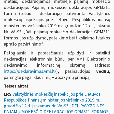
metais, deklaruojamos metinėje pajamų mokesčio
deklaracijoje. Pajamų mokesčio deklaracijos GPM311
forma (toliau - deklaracija) patvirtinta Valstybinės
mokesčių inspekcijos prie Lietuvos Respublikos finansų
ministerijos viršininko 2019 m. gruodžio 12 d. įsakymu
Nr. VA-93 „Dėl pajamų mokesčio deklaracijos GPM311
formos, jos užpildymo, pateikimo bei tikslinimo tvarkos
aprašo patvirtinimo“.
Patogiausia ir paprasčiausia užpildyti ir pateikti
deklaracijas elektroniniu būdu per VMI Elektroninio
deklaravimo informacinę sistemą (adresu:
https://deklaravimas.vmi.lt/
), pasinaudojus
vedliu
,
parengtu pagal klausimų − atsakymų principą.
Teises aktai
LRS
Valstybinės mokesčių inspekcijos prie Lietuvos
Respublikos finansų ministerijos viršininko 2019 m.
gruodžio 12 d. įsakymas Nr. VA-93 „DĖL PAVYZDINĖS
PAJAMŲ MOKESČIO DEKLARACIJOS GPM311 FORMOS,