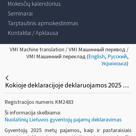
Mokesčių kalendorius
Seminarai
Tarptautinis apmokestinimas
Kontaktai / Apklausa
VMI Machine translation / VMI Машинный перевод /
VMI Машинний переклад (
English
,
Русский
,
Українська
)
Kokioje deklaracijoje deklaruojamos 2025 metais gautos pajamos?
Registracijos numeris KM2483
Ši informacija skelbiama:
Nuolatinių Lietuvos gyventojų pajamų deklaravimas
Gyventojų 2025 metų pajamos, kaip ir pastaraisiais