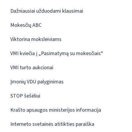
Dažniausiai užduodami klausimai
Mokesčių ABC
Viktorina moksleiviams
VMI kviečia į „Pasimatymą su mokesčiais“
VMI turto aukcionai
Įmonių VDU palyginimas
STOP šešėliui
Krašto apsaugos ministerijos informacija
Interneto svetainės atitikties paraiška