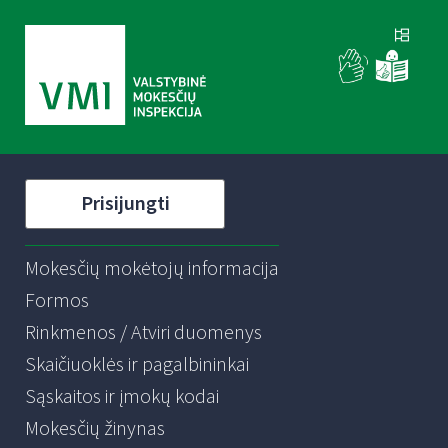
Prisijungti
Mokesčių mokėtojų informacija
Formos
Rinkmenos / Atviri duomenys
Skaičiuoklės ir pagalbininkai
Sąskaitos ir įmokų kodai
Mokesčių žinynas