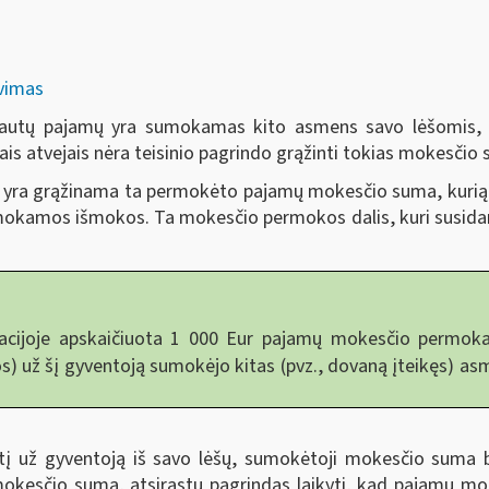
avimas
 gautų pajamų yra sumokamas kito asmens savo lėšomis, p
iais atvejais nėra teisinio pagrindo grąžinti tokias mokesčio
) yra grąžinama ta permokėto pajamų mokesčio suma, kurią 
išmokamos išmokos. Ta mokesčio permokos dalis, kuri susid
acijoje apskaičiuota 1 000 Eur pajamų mokesčio permok
) už šį gyventoją sumokėjo kitas (pvz., dovaną įteikęs) as
į už gyventoją iš savo lėšų, sumokėtoji mokesčio suma b
okesčio sumą, atsirastų pagrindas laikyti, kad pajamų mo