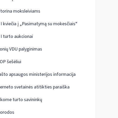
ktorina moksleiviams
I kviečia į „Pasimatymą su mokesčiais“
I turto aukcionai
onių VDU palyginimas
OP šešėliui
ašto apsaugos ministerijos informacija
terneto svetainės atitikties paraiška
škome turto savininkų
orodos