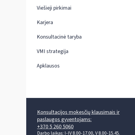
Viešieji pirkimai
Karjera
Konsultacinė taryba
VMI strategija
Apklausos
Konsultacijos mokesčių klausimais ir
paslaugos gyventojams:
+370 5 260 5060
Darbo laikas: I-IV 8.00-17.00, V 8.00-15.45.