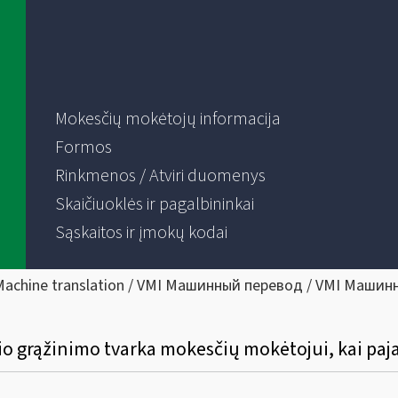
Mokesčių mokėtojų informacija
Formos
Rinkmenos / Atviri duomenys
Skaičiuoklės ir pagalbininkai
Sąskaitos ir įmokų kodai
Machine translation / VMI Машинный перевод / VMI Машин