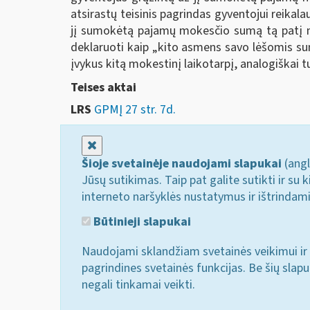
atsirastų teisinis pagrindas gyventojui reik
jį sumokėtą pajamų mokesčio sumą tą patį mo
deklaruoti kaip „kito asmens savo lėšomis 
įvykus kitą mokestinį laikotarpį, analogiškai 
Teises aktai
LRS
GPMĮ 27 str. 7d.
Uždaryti
Šioje svetainėje naudojami slapukai
(angl
Jūsų sutikimas. Taip pat galite sutikti ir s
interneto naršyklės nustatymus ir ištrindam
Būtinieji slapukai
Naudojami sklandžiam svetainės veikimui ir 
pagrindines svetainės funkcijas. Be šių slap
negali tinkamai veikti.