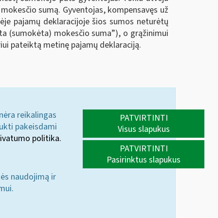
ėtą mokesčio sumą. Gyventojas, kompensavęs už
ėje pajamų deklaracijoje šios sumos neturėtų
iuota (sumokėta) mokesčio suma
”
), o grąžinimui
iui pateiktą metinę pajamų deklaraciją.
 nėra reikalingas
PATVIRTINTI
aukti pakeisdami
Visus slapukus
ivatumo politika.
PATVIRTINTI
Pasirinktus slapukus
nės naudojimą ir
mui.