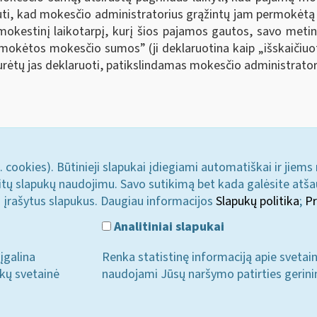
alauti, kad mokesčio administratorius grąžintų jam permok
kestinį laikotarpį, kurį šios pajamos gautos, savo metin
sumokėtos mokesčio sumos
”
(ji deklaruotina kaip „išskaič
turėtų jas deklaruoti, patikslindamas mokesčio administrator
. cookies). Būtinieji slapukai įdiegiami automatiškai ir jiems
u kitų slapukų naudojimu. Savo sutikimą bet kada galėsite atš
i įrašytus slapukus. Daugiau informacijos
Slapukų politika
;
Pr
Analitiniai slapukai
įgalina
Renka statistinę informaciją apie svetai
ukų svetainė
naudojami Jūsų naršymo patirties gerini