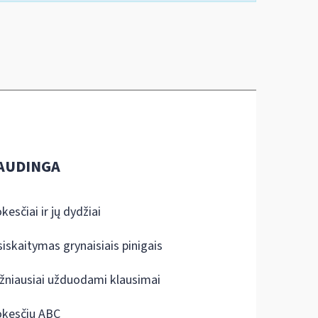
AUDINGA
kesčiai ir jų dydžiai
siskaitymas grynaisiais pinigais
žniausiai užduodami klausimai
kesčių ABC