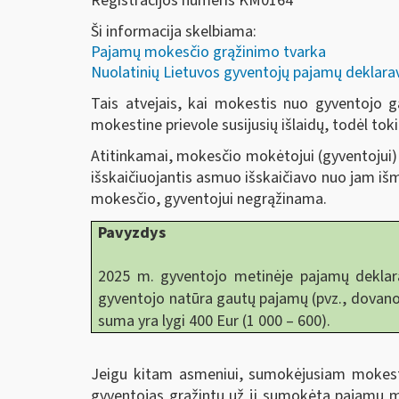
Registracijos numeris KM0164
Ši informacija skelbiama:
Pajamų mokesčio grąžinimo tvarka
Nuolatinių Lietuvos gyventojų pajamų deklar
Tais atvejais, kai mokestis nuo gyventojo
mokestine prievole susijusių išlaidų, todėl tok
Atitinkamai, mokesčio mokėtojui (gyventojui
išskaičiuojantis asmuo išskaičiavo nuo jam 
mokesčio, gyventojui negrąžinama.
Pavyzdys
2025 m. gyventojo metinėje pajamų deklar
gyventojo natūra gautų pajamų (pvz., dovanos
suma yra lygi 400 Eur (1 000 – 600).
Jeigu kitam asmeniui, sumokėjusiam mokest
gyventojas grąžintų už jį sumokėtą pajamų m