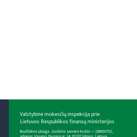
Valstybinė mokesčių inspekcija prie
Lietuvos Respublikos finansų ministerijos
Biudžetinė įstaiga. Juridinio asmens kodas — 188659752,
adresas: Vasario 16-osios g. 14, 01107 Vilnius, Lietuva,