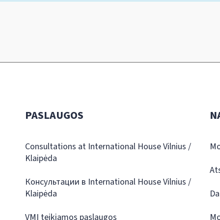
PASLAUGOS
N
Consultations at International House Vilnius /
Mo
Klaipėda
At
Консультации в International House Vilnius /
Klaipėda
Da
VMI teikiamos paslaugos
Mo