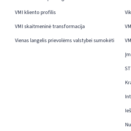
VMI kliento profilis
Vi
VMI skaitmeninė transformacija
VM
Vienas langelis prievolėms valstybei sumokėti
VM
Įm
ST
Kr
In
Ie
Nu