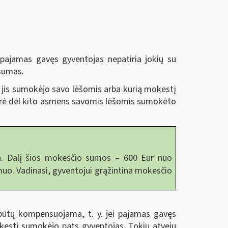
ajamas gavęs gyventojas nepatiria jokių su
 sumas.
jis sumokėjo savo lėšomis arba kurią mokestį
arė dėl kito asmens savomis lėšomis sumokėto
a. Dalį šios mokesčio sumos – 600 Eur nuo
muo. Vadinasi, gyventojui grąžintina mokesčio
ūtų kompensuojama, t. y. jei pajamas gavęs
kestį sumokėjo pats gyventojas. Tokiu atveju