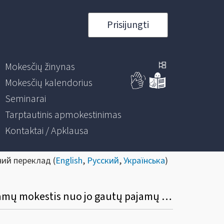
Prisijungti
Mokesčių žinynas
Mokesčių kalendorius
Seminarai
Tarptautinis apmokestinimas
Kontaktai / Apklausa
ний переклад (
English
,
Русский
,
Українська
)
Kokia yra permokėto pajamų mokesčio grąžinimo tvarka mokesčių mokėtojui, kai pajamų mokestis nuo jo gautų pajamų sumokamas kito asmens lėšomis?