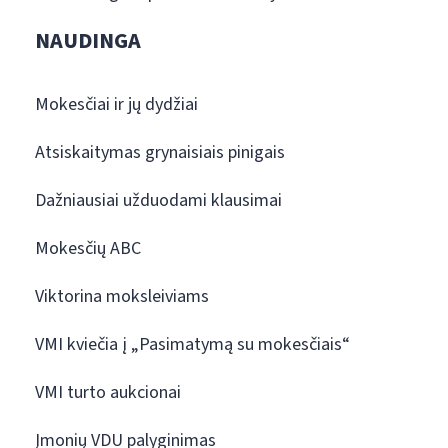
NAUDINGA
Mokesčiai ir jų dydžiai
Atsiskaitymas grynaisiais pinigais
Dažniausiai užduodami klausimai
Mokesčių ABC
Viktorina moksleiviams
VMI kviečia į „Pasimatymą su mokesčiais“
VMI turto aukcionai
Įmonių VDU palyginimas