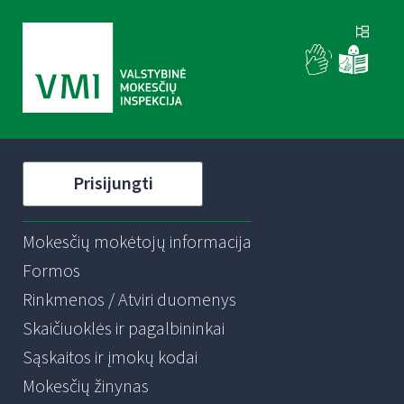
Prisijungti
Mokesčių mokėtojų informacija
Formos
Rinkmenos / Atviri duomenys
Skaičiuoklės ir pagalbininkai
Sąskaitos ir įmokų kodai
Mokesčių žinynas