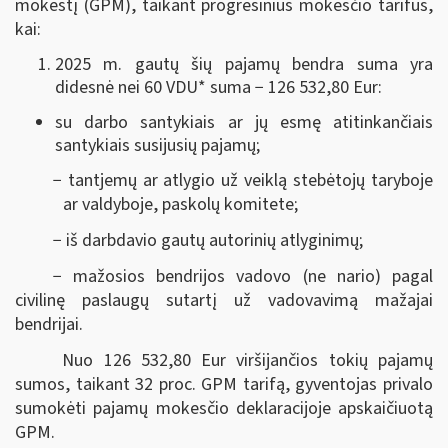
mokestį (GPM), taikant progresinius mokesčio tarifus,
kai:
2025 m. gautų šių pajamų bendra suma yra
didesnė nei 60 VDU
*
suma − 126 532,80 Eur:
su darbo santykiais ar jų esmę atitinkančiais
santykiais susijusių pajamų;
− tantjemų ar atlygio už veiklą stebėtojų taryboje
ar valdyboje, paskolų komitete;
− iš darbdavio gautų autorinių atlyginimų;
− mažosios bendrijos vadovo (ne nario) pagal
civilinę paslaugų sutartį už vadovavimą mažajai
bendrijai.
Nuo 126 532,80 Eur viršijančios tokių pajamų
sumos, taikant 32 proc. GPM tarifą, gyventojas privalo
sumokėti pajamų mokesčio deklaracijoje apskaičiuotą
GPM.