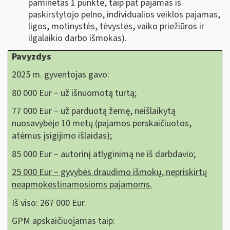
paminėtas 1 punkte, taip pat pajamas iš
paskirstytojo pelno, individualios veiklos pajamas,
ligos, motinystės, tėvystės, vaiko priežiūros ir
ilgalaikio darbo išmokas).
Pavyzdys
2025 m. gyventojas gavo:
80 000 Eur − už išnuomotą turtą;
77 000 Eur − už parduotą žemę, neišlaikytą
nuosavybėje 10 metų (pajamos perskaičiuotos,
atėmus įsigijimo išlaidas);
85 000 Eur − autorinį atlyginimą ne iš darbdavio;
25 000 Eur − gyvybės draudimo išmokų, nepriskirtų
neapmokestinamosioms pajamoms.
Iš viso: 267 000 Eur.
GPM apskaičiuojamas taip: