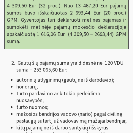
4 309,50 Eur (32 proc.). Nuo 13 467,20 Eur pajamų
sumos buvo išskaičiuotas 2 693,44 Eur (20 proc.)
GPM. Gyventojas turi deklaruoti metines pajamas ir
sumokėti metinėje pajamų mokesčio deklaracijoje
apskaičiuotą 1 616,06 Eur (4 309,50 − 2693,44) GPM
sumą.
Gautų šių pajamų suma yra didesnė nei 120 VDU
suma − 253 065,60 Eur:
autorinių atlyginimų (gautų ne iš darbdavio);
honorarų;
turto pardavimo ar kitokio perleidimo
nuosavybėn;
turto nuomos;
mažosios bendrijos vadovo (nario) pagal civilinę
paslaugų sutartį už vadovavimą mažajai bendrijai;
kitų pajamų ne iš darbo santykių (išskyrus