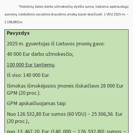
*Vidutinių šalies darbo užmokesčių dydžio suma, taikoma apdraustųjų
asmenų valstybinio socialinio draudimo įmokų bazei skaičiuoti. 1 VDU 2025 m. −
2 108,88 Eur.
Pavyzdys
2025 m. gyventojas iš Lietuvos įmonių gavo:
40 000 Eur darbo užmokesčio;
100 000 Eur tantjemų
.
Iš viso: 140 000 Eur.
Išmokas išmokėjusios įmonės išskaičiavo 28 000 Eur
GPM (20 proc.).
GPM apskaičiuojamas taip:
Nuo 126 532,80 Eur sumos (60 VDU) − 25 306,56 Eur
(20 proc.),
nuo 13 467,20 Eur (140 000 − 126 532,80) sumos −