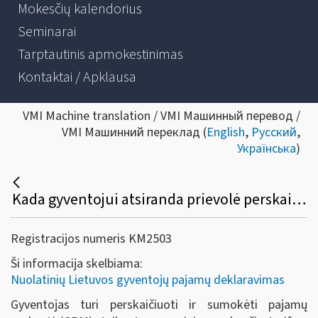
Mokesčių kalendorius
Seminarai
Tarptautinis apmokestinimas
Kontaktai / Apklausa
VMI Machine translation / VMI Машинный перевод /
VMI Машинний переклад (
English
,
Русский
,
Українська
)
Kada gyventojui atsiranda prievolė perskaičiuoti pajamų mokestį, taikant progresinius mokesčio tarifus?
Registracijos numeris KM2503
Ši informacija skelbiama:
Nuolatinių Lietuvos gyventojų pajamų deklaravimas
Gyventojas turi perskaičiuoti ir sumokėti pajamų