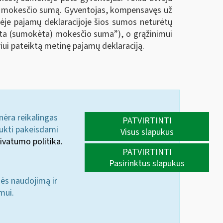
ėtą mokesčio sumą. Gyventojas, kompensavęs už
ėje pajamų deklaracijoje šios sumos neturėtų
iuota (sumokėta) mokesčio suma
”
), o grąžinimui
iui pateiktą metinę pajamų deklaraciją.
 nėra reikalingas
PATVIRTINTI
aukti pakeisdami
Visus slapukus
ivatumo politika.
PATVIRTINTI
Pasirinktus slapukus
nės naudojimą ir
mui.