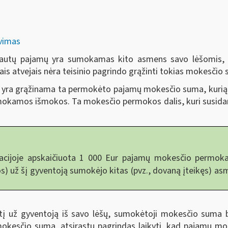
avimas
 gautų pajamų yra sumokamas kito asmens savo lėšomis, p
iais atvejais nėra teisinio pagrindo grąžinti tokias mokesčio
) yra grąžinama ta permokėto pajamų mokesčio suma, kurią 
išmokamos išmokos. Ta mokesčio permokos dalis, kuri susid
acijoje apskaičiuota 1 000 Eur pajamų mokesčio permok
) už šį gyventoją sumokėjo kitas (pvz., dovaną įteikęs) as
į už gyventoją iš savo lėšų, sumokėtoji mokesčio suma b
okesčio sumą, atsirastų pagrindas laikyti, kad pajamų mo