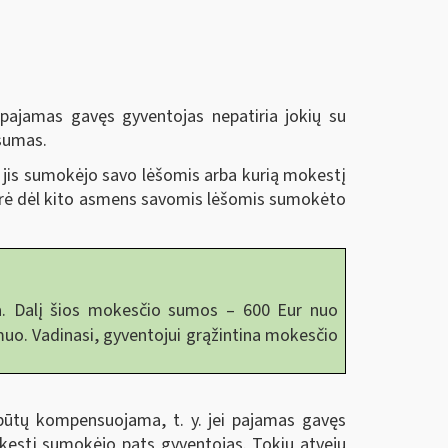
ajamas gavęs gyventojas nepatiria jokių su
 sumas.
jis sumokėjo savo lėšomis arba kurią mokestį
arė dėl kito asmens savomis lėšomis sumokėto
a. Dalį šios mokesčio sumos – 600 Eur nuo
muo. Vadinasi, gyventojui grąžintina mokesčio
ūtų kompensuojama, t. y. jei pajamas gavęs
kestį sumokėjo pats gyventojas. Tokiu atveju