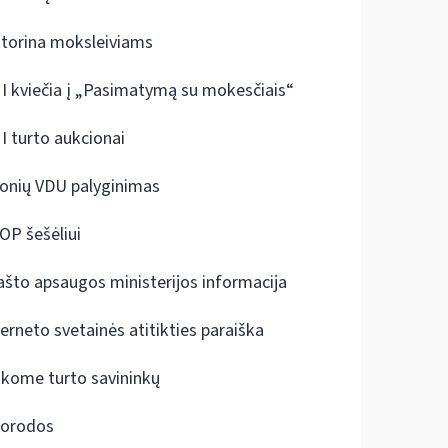
ktorina moksleiviams
I kviečia į „Pasimatymą su mokesčiais“
I turto aukcionai
onių VDU palyginimas
OP šešėliui
ašto apsaugos ministerijos informacija
terneto svetainės atitikties paraiška
škome turto savininkų
orodos