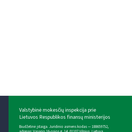
Valstybinė mokesčių inspekcija prie
Lietuvos Respublikos finansų ministerijos
Biudžetinė įstaiga. Juridinio asmens kodas — 188659752,
adresas: Vasario 16-osios g. 14, 01107 Vilnius, Lietuva,