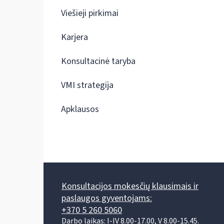
Viešieji pirkimai
Karjera
Konsultacinė taryba
VMI strategija
Apklausos
Konsultacijos mokesčių klausimais ir
paslaugos gyventojams:
+370 5 260 5060
Darbo laikas: I-IV 8.00-17.00, V 8.00-15.45.