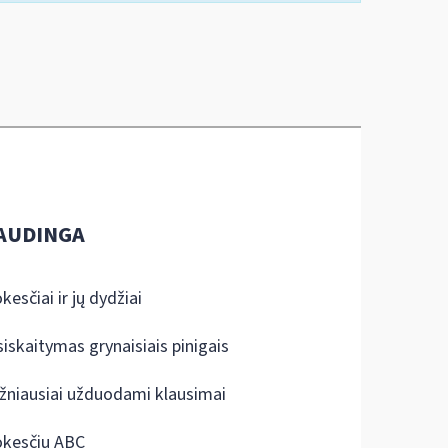
AUDINGA
kesčiai ir jų dydžiai
siskaitymas grynaisiais pinigais
žniausiai užduodami klausimai
kesčių ABC