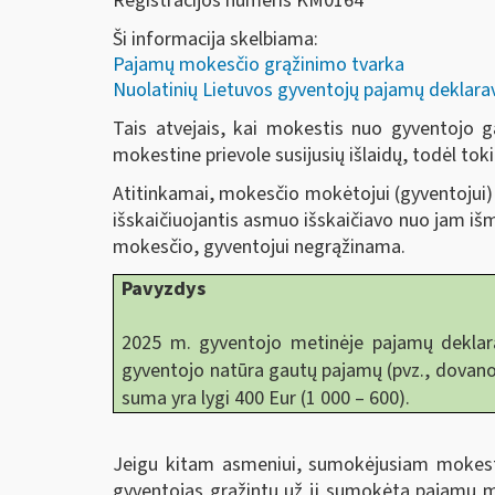
Registracijos numeris KM0164
Ši informacija skelbiama:
Pajamų mokesčio grąžinimo tvarka
Nuolatinių Lietuvos gyventojų pajamų deklar
Tais atvejais, kai mokestis nuo gyventojo
mokestine prievole susijusių išlaidų, todėl tok
Atitinkamai, mokesčio mokėtojui (gyventojui
išskaičiuojantis asmuo išskaičiavo nuo jam 
mokesčio, gyventojui negrąžinama.
Pavyzdys
2025 m. gyventojo metinėje pajamų deklar
gyventojo natūra gautų pajamų (pvz., dovanos
suma yra lygi 400 Eur (1 000 – 600).
Jeigu kitam asmeniui, sumokėjusiam mokest
gyventojas grąžintų už jį sumokėtą pajamų m