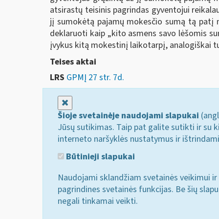
atsirastų teisinis pagrindas gyventojui reik
jį sumokėtą pajamų mokesčio sumą tą patį mo
deklaruoti kaip „kito asmens savo lėšomis 
įvykus kitą mokestinį laikotarpį, analogiškai 
Teises aktai
LRS
GPMĮ 27 str. 7d.
Uždaryti
Šioje svetainėje naudojami slapukai
(angl
Jūsų sutikimas. Taip pat galite sutikti ir s
interneto naršyklės nustatymus ir ištrindam
Būtinieji slapukai
Naudojami sklandžiam svetainės veikimui ir 
pagrindines svetainės funkcijas. Be šių slap
negali tinkamai veikti.