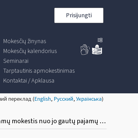
Prisijungti
Mokesčių žinynas
Mokesčių kalendorius
Seminarai
Tarptautinis apmokestinimas
Kontaktai / Apklausa
ний переклад (
English
,
Русский
,
Українська
)
Kokia yra permokėto pajamų mokesčio grąžinimo tvarka mokesčių mokėtojui, kai pajamų mokestis nuo jo gautų pajamų sumokamas kito asmens lėšomis?