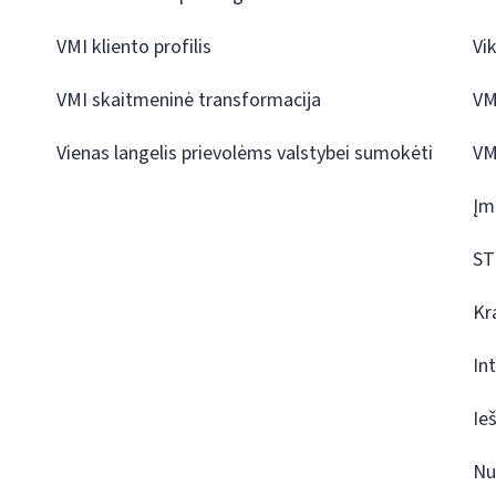
VMI kliento profilis
Vi
VMI skaitmeninė transformacija
VM
Vienas langelis prievolėms valstybei sumokėti
VM
Įm
ST
Kr
In
Ie
Nu