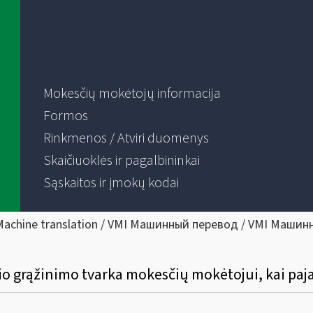
Mokesčių mokėtojų informacija
Formos
Rinkmenos / Atviri duomenys
Skaičiuoklės ir pagalbininkai
Sąskaitos ir įmokų kodai
Machine translation / VMI Машинный перевод / VMI Машин