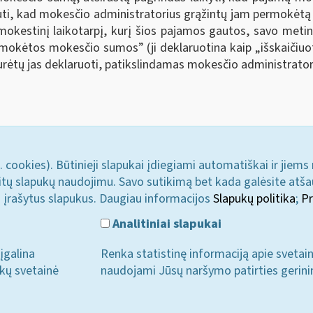
alauti, kad mokesčio administratorius grąžintų jam permok
kestinį laikotarpį, kurį šios pajamos gautos, savo metin
sumokėtos mokesčio sumos
”
(ji deklaruotina kaip „išskaič
turėtų jas deklaruoti, patikslindamas mokesčio administrator
. cookies). Būtinieji slapukai įdiegiami automatiškai ir jiems
u kitų slapukų naudojimu. Savo sutikimą bet kada galėsite atš
i įrašytus slapukus. Daugiau informacijos
Slapukų politika
;
Pr
Analitiniai slapukai
įgalina
Renka statistinę informaciją apie svetai
ukų svetainė
naudojami Jūsų naršymo patirties gerini