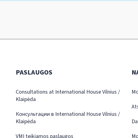
PASLAUGOS
N
Consultations at International House Vilnius /
Mo
Klaipėda
At
Консультации в International House Vilnius /
Klaipėda
Da
VMI teikiamos paslaugos
Mo