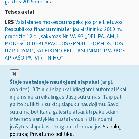
gautos 2025 metais.
Teises aktai
LRS
Valstybinės mokesčių inspekcijos prie Lietuvos
Respublikos finansų ministerijos viršininko 2019 m.
gruodžio 12 d. įsakymas Nr. VA-93 „DĖL PAJAMŲ
MOKESČIO DEKLARACIJOS GPM311 FORMOS, JOS
UŽPILDYMO,PATEIKIMO BEI TIKSLINIMO TVARKOS
APRAŠO PATVIRTINIMO"
Uždaryti
Šioje svetainėje naudojami slapukai
(angl.
cookies). Būtinieji slapukai įdiegiami automatiškai
ir jiems nėra reikalingas Jūsų sutikimas. Taip pat
galite sutikti ir su kitų slapukų naudojimu. Savo
sutikimą bet kada galėsite atšaukti pakeisdami
interneto naršyklės nustatymus ir ištrindami
įrašytus slapukus. Daugiau informacijos
Slapukų
politika
;
Privatumo politika.