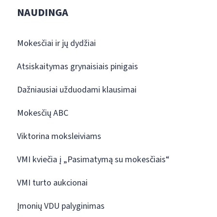
NAUDINGA
Mokesčiai ir jų dydžiai
Atsiskaitymas grynaisiais pinigais
Dažniausiai užduodami klausimai
Mokesčių ABC
Viktorina moksleiviams
VMI kviečia į „Pasimatymą su mokesčiais“
VMI turto aukcionai
Įmonių VDU palyginimas