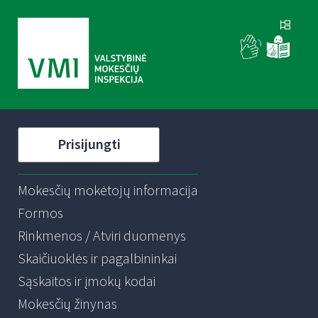
Prisijungti
Mokesčių mokėtojų informacija
Formos
Rinkmenos / Atviri duomenys
Skaičiuoklės ir pagalbininkai
Sąskaitos ir įmokų kodai
Mokesčių žinynas