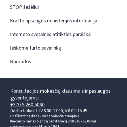
STOP šešėliui
Krašto apsaugos ministerijos informacija
Interneto svetainės atitikties paraiška
Ieškome turto savininkų
Nuorodos
Konsultacijos mokesčių klausimais ir paslaugos
gyventojams:
+370 5 260 5060
Darbo laikas: I-IV 8.00-17.00, V 8.00-15.45.
Prieššventinę dieną - viena valanda trumpiau.
Kiekvieno mėnesio antrą penktadienį 8.00 val. - 12.00 val.
Mano VMI