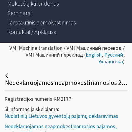
Mokesčių kalendorius
Seminarai
Tarptautinis apmokestinimas
Kontaktai / Apklausa
VMI Machine translation / VMI Машинный перевод /
VMI Машинний переклад (
English
,
Русский
,
Українська
)
Nedeklaruojamos neapmokestinamosios 2025 metų pajamos
Registracijos numeris KM2177
Ši informacija skelbiama:
Nuolatinių Lietuvos gyventojų pajamų deklaravimas
Nedeklaruojamos neapmokestinamosios pajamos,