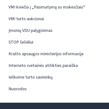
VMI kviečia į „Pasimatymą su mokesčiais“
VMI turto aukcionai
Įmonių VDU palyginimas
STOP šešėliui
Krašto apsaugos ministerijos informacija
Interneto svetainės atitikties paraiška
Ieškome turto savininkų
Nuorodos