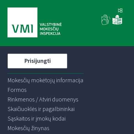
Prisijungti
Mokesčių mokėtojų informacija
Formos
Rinkmenos / Atviri duomenys
Skaičiuoklės ir pagalbininkai
Sąskaitos ir įmokų kodai
Mokesčių žinynas