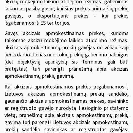
akcizų mokėjimo laikino atidėjimo režimas, gabenimas
laikomas pasibaigusiu, kai šias prekes priima šių prekių
gavėjas, o eksportuojant prekes – kai prekės
išgabenamos iš ES teritorijos.
Gavęs akcizais apmokestinamas prekes, kurioms
taikomas akcizų mokėjimo laikino atidėjimo režimas,
akcizais apmokestinamų prekių gavėjas ne vėliau kaip
per 5 darbo dienas nuo tokių prekių gabenimo pabaigos
(dėl objektyvių aplinkybių šis terminas gali būti
pratęstas) turi parengti pranešimą apie akcizais
apmokestinamų prekių gavimą.
Kai akcizais apmokestinamos prekės atgabenamos į
Lietuvos akcizais apmokestinamų prekių sandėlio,
gaunančio akcizais apmokestinamas prekes, savininko
ar registruoto gavėjo nurodytą tiesioginio pristatymo
vietą, pranešimą apie akcizais apmokestinamų prekių
gavimą turi parengti Lietuvos akcizais apmokestinamų
prekių sandėlio savininkas ar registruotas gavėjas,