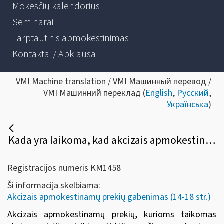
Mokesčių kalendorius
Seminarai
Tarptautinis apmokestinimas
Kontaktai / Apklausa
VMI Machine translation / VMI Машинный перевод /
VMI Машинний переклад (
English
,
Русский
,
Українська
)
Kada yra laikoma, kad akcizais apmokestinamos prekės, kurioms taikomas akcizų mokėjimo laikino atidėjimo režimas, yra pristatytos į paskirties vietą?
Registracijos numeris KM1458
Ši informacija skelbiama:
Akcizais apmokestinamų prekių gabenimas (14-18 str.)
Akcizais apmokestinamų prekių, kurioms taikomas