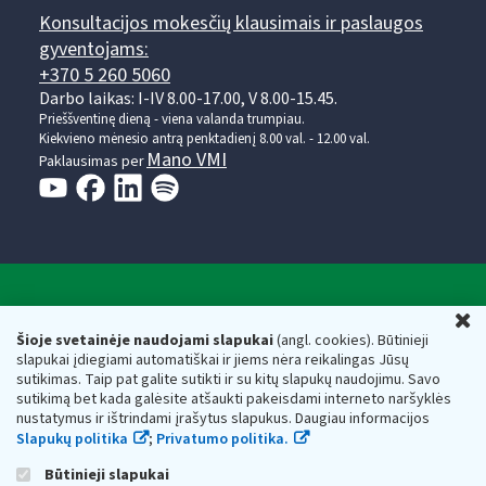
Konsultacijos mokesčių klausimais ir paslaugos
gyventojams:
+370 5 260 5060
Darbo laikas: I-IV 8.00-17.00, V 8.00-15.45.
Prieššventinę dieną - viena valanda trumpiau.
Kiekvieno mėnesio antrą penktadienį 8.00 val. - 12.00 val.
Mano VMI
Paklausimas per
Valstybinė mokesčių inspekcija prie Lietuvos
U
Respublikos finansų ministerijos
Šioje svetainėje naudojami slapukai
(angl. cookies). Būtinieji
slapukai įdiegiami automatiškai ir jiems nėra reikalingas Jūsų
Biudžetinė įstaiga. Juridinio asmens kodas — 188659752,
sutikimas. Taip pat galite sutikti ir su kitų slapukų naudojimu. Savo
adresas: Vasario 16-osios g. 14, 01107 Vilnius, Lietuva, el.paštas:
sutikimą bet kada galėsite atšaukti pakeisdami interneto naršyklės
vmi@vmi.lt
, E. pristatymo dėžutės adresas 188659752
nustatymus ir ištrindami įrašytus slapukus. Daugiau informacijos
Duomenys apie Valstybinę mokesčių inspekciją prie Lietuvos
Slapukų politika
;
Privatumo politika.
Respublikos finansų ministerijos kaupiami ir saugomi Juridinių
asmenų registre
Būtinieji slapukai