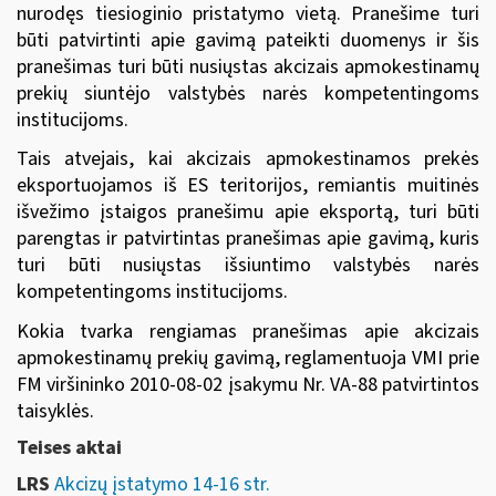
nurodęs tiesioginio pristatymo vietą. Pranešime turi
būti patvirtinti apie gavimą pateikti duomenys ir šis
pranešimas turi būti nusiųstas akcizais apmokestinamų
prekių siuntėjo valstybės narės kompetentingoms
institucijoms.
Tais atvejais, kai akcizais apmokestinamos prekės
eksportuojamos iš ES teritorijos, remiantis muitinės
išvežimo įstaigos pranešimu apie eksportą, turi būti
parengtas ir patvirtintas pranešimas apie gavimą, kuris
turi būti nusiųstas išsiuntimo valstybės narės
kompetentingoms institucijoms.
Kokia tvarka rengiamas pranešimas apie akcizais
apmokestinamų prekių gavimą, reglamentuoja
VMI prie
FM viršininko 2010-08-02 įsakymu Nr. VA-88
patvirtintos
taisyklės.
Teises aktai
LRS
Akcizų įstatymo 14-16 str.