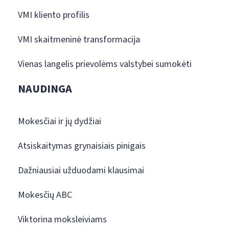
VMI kliento profilis
VMI skaitmeninė transformacija
Vienas langelis prievolėms valstybei sumokėti
NAUDINGA
Mokesčiai ir jų dydžiai
Atsiskaitymas grynaisiais pinigais
Dažniausiai užduodami klausimai
Mokesčių ABC
Viktorina moksleiviams