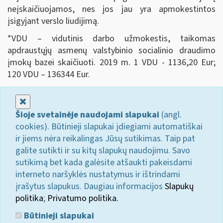
neįskaičiuojamos, nes jos jau yra apmokestintos
įsigyjant verslo liudijimą.
*VDU – vidutinis darbo užmokestis, taikomas
apdraustųjų asmenų valstybinio socialinio draudimo
įmokų bazei skaičiuoti. 2019 m. 1 VDU - 1136,20 Eur;
120 VDU – 136344 Eur.
Uždaryti
Šioje svetainėje naudojami slapukai
(angl.
cookies). Būtinieji slapukai įdiegiami automatiškai
ir jiems nėra reikalingas Jūsų sutikimas. Taip pat
galite sutikti ir su kitų slapukų naudojimu. Savo
sutikimą bet kada galėsite atšaukti pakeisdami
interneto naršyklės nustatymus ir ištrindami
įrašytus slapukus. Daugiau informacijos
Slapukų
politika
;
Privatumo politika.
Būtinieji slapukai