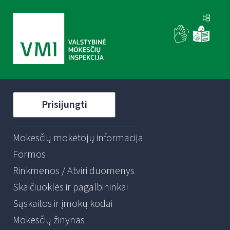
Prisijungti
Mokesčių mokėtojų informacija
Formos
Rinkmenos / Atviri duomenys
Skaičiuoklės ir pagalbininkai
Sąskaitos ir įmokų kodai
Mokesčių žinynas