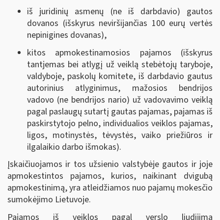
iš juridinių asmenų (ne iš darbdavio) gautos
dovanos (išskyrus neviršijančias 100 eurų vertės
nepinigines dovanas),
kitos apmokestinamosios pajamos (išskyrus
tantjemas bei atlygį už veiklą stebėtojų taryboje,
valdyboje, paskolų komitete, iš darbdavio gautus
autorinius atlyginimus, mažosios bendrijos
vadovo (ne bendrijos nario) už vadovavimo veiklą
pagal paslaugų sutartį gautas pajamas, pajamas iš
paskirstytojo pelno, individualios veiklos pajamas,
ligos, motinystės, tėvystės, vaiko priežiūros ir
ilgalaikio darbo išmokas).
Įskaičiuojamos ir tos užsienio valstybėje gautos ir joje
apmokestintos pajamos, kurios, naikinant dvigubą
apmokestinimą, yra atleidžiamos nuo pajamų mokesčio
sumokėjimo Lietuvoje.
Pajamos iš veiklos pagal verslo liudijimą