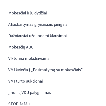
Mokesčiai ir jų dydžiai
Atsiskaitymas grynaisiais pinigais
Dažniausiai užduodami klausimai
Mokesčių ABC
Viktorina moksleiviams
VMI kviečia į „Pasimatymą su mokesčiais“
VMI turto aukcionai
Įmonių VDU palyginimas
STOP šešėliui