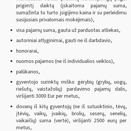
prigimtį daiktą (įskaitoma pajamų suma,
sumažinta to turto įsigijimo kaina ir su perleidimu
susijusiais privalomais mokėjimais),
visa pajamų suma, gauta už parduotas atliekas,
autoriniai atlyginimai, gauti ne iš darbdavio,
honorarai,
nuomos pajamos (ne iš individualios veiklos),
palūkanos,
gyventojo surinktų miško gėrybių (grybų, uogų,
riešutų, vaistažolių) pardavimo pajamų dalis,
viršijanti 3000 Eur per metus,
dovanų iš kitų gyventojų (ne iš sutuoktinio, tėvų,
įtėvių, vaikų, įvaikių, brolių, seserų, senelių,
vaikaičių) suma (vertė), viršijanti 2500 eurų per
metus,