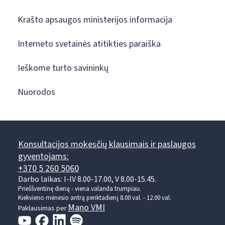
Krašto apsaugos ministerijos informacija
Interneto svetainės atitikties paraiška
Ieškome turto savininkų
Nuorodos
Konsultacijos mokesčių klausimais ir paslaugos
gyventojams:
+370 5 260 5060
Darbo laikas: I-IV 8.00-17.00, V 8.00-15.45.
Prieššventinę dieną - viena valanda trumpiau.
Kiekvieno mėnesio antrą penktadienį 8.00 val. - 12.00 val.
Mano VMI
Paklausimas per