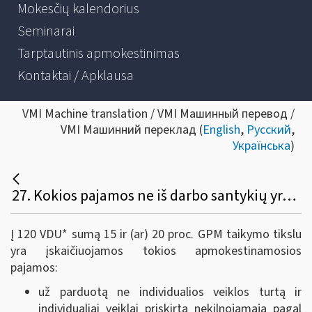
Mokesčių kalendorius
Seminarai
Tarptautinis apmokestinimas
Kontaktai / Apklausa
VMI Machine translation / VMI Машинный перевод /
VMI Машинний переклад (
English
,
Русский
,
Українська
)
27. Kokios pajamos ne iš darbo santykių yra įskaičiuojamos į 120 VDU?
Į 120 VDU* sumą 15 ir (ar) 20 proc. GPM taikymo tikslu
yra įskaičiuojamos tokios apmokestinamosios
pajamos:
už parduotą ne individualios veiklos turtą ir
individualiai veiklai priskirtą nekilnojamąją pagal