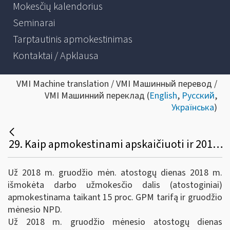
Mokesčių kalendorius
Seminarai
Tarptautinis apmokestinimas
Kontaktai / Apklausa
VMI Machine translation / VMI Машинный перевод /
VMI Машинний переклад (
English
,
Русский
,
Українська
)
29. Kaip apmokestinami apskaičiuoti ir 2018 m. išmokėti atostoginiai, pavyzdžiui, už 2018 m. gruodžio 20 d. - 2019 m. sausio 10 d. atostogas? Kurio mėnesio ir kurių metų deklaracijose (GPM312 ir GPM313 formose) jie deklaruojami? Iki kurios datos turi būti sumokamas GPM?
Už 2018 m. gruodžio mėn. atostogų dienas 2018 m.
išmokėta darbo užmokesčio dalis (atostoginiai)
apmokestinama taikant 15 proc. GPM tarifą ir gruodžio
mėnesio NPD.
Už 2018 m. gruodžio mėnesio atostogų dienas