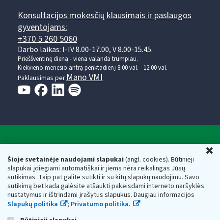
Konsultacijos mokesčių klausimais ir paslaugos
gyventojams:
+370 5 260 5060
Darbo laikas: I-IV 8.00-17.00, V 8.00-15.45.
Prieššventinę dieną - viena valanda trumpiau.
Kiekvieno mėnesio antrą penktadienį 8.00 val. - 12.00 val.
Mano VMI
Paklausimas per
Valstybinė mokesčių inspekcija prie Lietuvos
U
Respublikos finansų ministerijos
Šioje svetainėje naudojami slapukai
(angl. cookies). Būtinieji
slapukai įdiegiami automatiškai ir jiems nėra reikalingas Jūsų
Biudžetinė įstaiga. Juridinio asmens kodas — 188659752,
sutikimas. Taip pat galite sutikti ir su kitų slapukų naudojimu. Savo
adresas: Vasario 16-osios g. 14, 01107 Vilnius, Lietuva, el.paštas:
sutikimą bet kada galėsite atšaukti pakeisdami interneto naršyklės
vmi@vmi.lt
, E. pristatymo dėžutės adresas 188659752
nustatymus ir ištrindami įrašytus slapukus. Daugiau informacijos
Duomenys apie Valstybinę mokesčių inspekciją prie Lietuvos
Slapukų politika
;
Privatumo politika.
Respublikos finansų ministerijos kaupiami ir saugomi Juridinių
asmenų registre