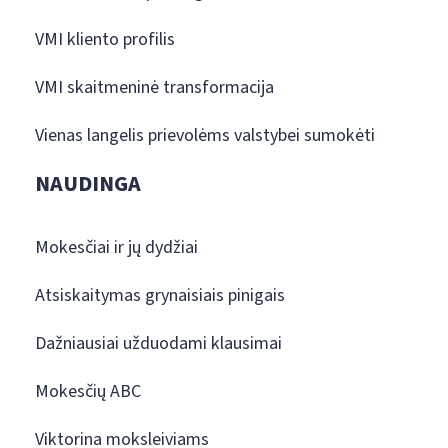
VMI kliento profilis
VMI skaitmeninė transformacija
Vienas langelis prievolėms valstybei sumokėti
NAUDINGA
Mokesčiai ir jų dydžiai
Atsiskaitymas grynaisiais pinigais
Dažniausiai užduodami klausimai
Mokesčių ABC
Viktorina moksleiviams