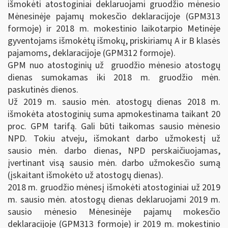
išmokėti atostoginiai deklaruojami gruodžio mėnesio
Mėnesinėje pajamų mokesčio deklaracijoje (GPM313
formoje) ir 2018 m. mokestinio laikotarpio Metinėje
gyventojams išmokėtų išmokų, priskiriamų A ir B klasės
pajamoms, deklaracijoje (GPM312 formoje).
GPM nuo atostoginių už gruodžio mėnesio atostogų
dienas sumokamas iki 2018 m. gruodžio mėn.
paskutinės dienos.
Už 2019 m. sausio mėn. atostogų dienas 2018 m.
išmokėta atostoginių suma apmokestinama taikant 20
proc. GPM tarifą. Gali būti taikomas sausio mėnesio
NPD. Tokiu atveju, išmokant darbo užmokestį už
sausio mėn. darbo dienas, NPD perskaičiuojamas,
įvertinant visą sausio mėn. darbo užmokesčio sumą
(įskaitant išmokėto už atostogų dienas).
2018 m. gruodžio mėnesį išmokėti atostoginiai už 2019
m. sausio mėn. atostogų dienas deklaruojami 2019 m.
sausio mėnesio Mėnesinėje pajamų mokesčio
deklaracijoje (GPM313 formoje) ir 2019 m. mokestinio