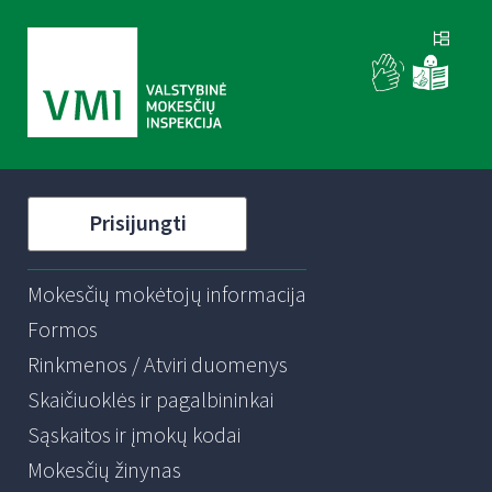
Prisijungti
Mokesčių mokėtojų informacija
Formos
Rinkmenos / Atviri duomenys
Skaičiuoklės ir pagalbininkai
Sąskaitos ir įmokų kodai
Mokesčių žinynas