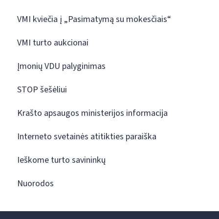
VMI kviečia į „Pasimatymą su mokesčiais“
VMI turto aukcionai
Įmonių VDU palyginimas
STOP šešėliui
Krašto apsaugos ministerijos informacija
Interneto svetainės atitikties paraiška
Ieškome turto savininkų
Nuorodos