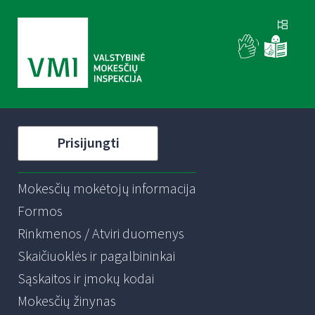
Prisijungti
Mokesčių mokėtojų informacija
Formos
Rinkmenos / Atviri duomenys
Skaičiuoklės ir pagalbininkai
Sąskaitos ir įmokų kodai
Mokesčių žinynas