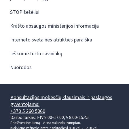
STOP šešėliui
Krašto apsaugos ministerijos informacija
Interneto svetainės atitikties paraiška
Ieškome turto savininkų
Nuorodos
Konsultacijos mokesčių klausimais ir paslaugos
gyventojams:
+370 5 260 5060
Darbo laikas: I-IV 8.00-17.00, V 8.00-15.45.
Prieššventinę dieną - viena valanda trumpiau.
Kiekvieno mėnesio antrą penktadienį 8.00 val. - 12.00 val.