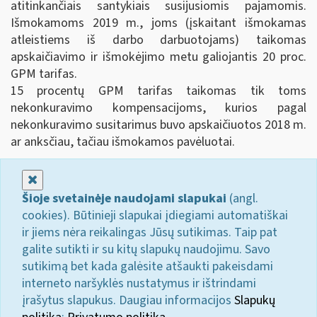
atitinkančiais santykiais susijusiomis pajamomis.
Išmokamoms 2019 m., joms (įskaitant išmokamas
atleistiems iš darbo darbuotojams) taikomas
apskaičiavimo ir išmokėjimo metu galiojantis 20 proc.
GPM tarifas.
15 procentų GPM tarifas taikomas tik toms
nekonkuravimo kompensacijoms, kurios pagal
nekonkuravimo susitarimus buvo apskaičiuotos 2018 m.
ar anksčiau, tačiau išmokamos pavėluotai.
Uždaryti
Šioje svetainėje naudojami slapukai
(angl.
cookies). Būtinieji slapukai įdiegiami automatiškai
ir jiems nėra reikalingas Jūsų sutikimas. Taip pat
galite sutikti ir su kitų slapukų naudojimu. Savo
sutikimą bet kada galėsite atšaukti pakeisdami
interneto naršyklės nustatymus ir ištrindami
įrašytus slapukus. Daugiau informacijos
Slapukų