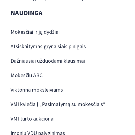
NAUDINGA
Mokesčiai ir jų dydžiai
Atsiskaitymas grynaisiais pinigais
Dažniausiai užduodami klausimai
Mokesčių ABC
Viktorina moksleiviams
VMI kviečia į „Pasimatymą su mokesčiais“
VMI turto aukcionai
Įmonių VDU palyginimas