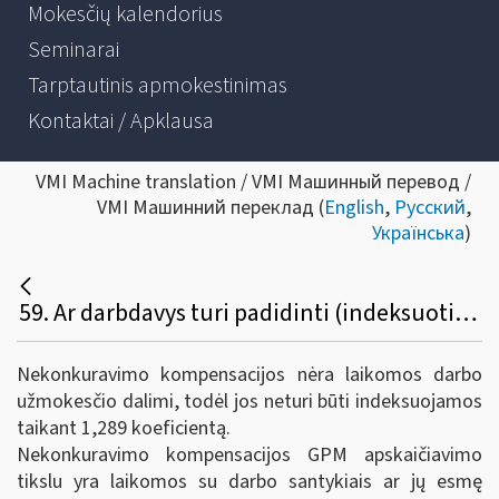
Mokesčių kalendorius
Seminarai
Tarptautinis apmokestinimas
Kontaktai / Apklausa
VMI Machine translation / VMI Машинный перевод /
VMI Машинний переклад (
English
,
Русский
,
Українська
)
59. Ar darbdavys turi padidinti (indeksuoti) nekonkuravimo kompensaciją, numatytą 2018 m. ar ankstesniame susitarime su darbuotoju? Koks GPM tarifas 2019 m. taikomas nekonkuravimo kompensacijoms?
Nekonkuravimo kompensacijos nėra laikomos darbo
užmokesčio dalimi, todėl jos neturi būti indeksuojamos
taikant 1,289 koeficientą.
Nekonkuravimo kompensacijos GPM apskaičiavimo
tikslu yra laikomos su darbo santykiais ar jų esmę