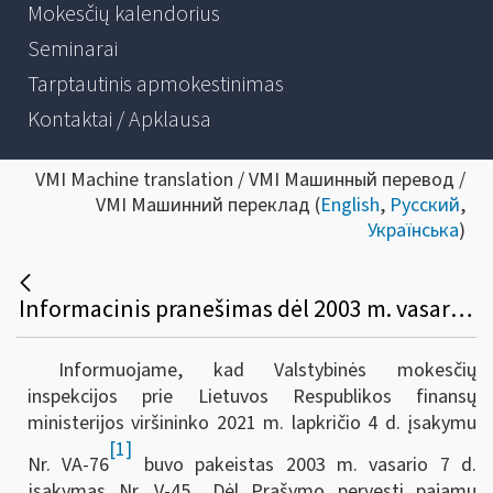
Mokesčių kalendorius
Seminarai
Tarptautinis apmokestinimas
Kontaktai / Apklausa
VMI Machine translation / VMI Машинный перевод /
VMI Машинний переклад (
English
,
Русский
,
Українська
)
Informacinis pranešimas dėl 2003 m. vasario 7 d. įsakymo Nr. V-45 „Dėl prašymo pervesti pajamų mokesčio dalį paramos gavėjams ir (arba) politinėms partijoms FR0512 formos, papildomo lapo FR0512P formos užpildymo ir pateikimo taisyklių patvirtinimo“ pakeitimo
Informuojame, kad Valstybinės mokesčių
inspekcijos prie Lietuvos Respublikos finansų
ministerijos viršininko 2021 m. lapkričio 4 d. įsakymu
[1]
Nr. VA-76
buvo pakeistas 2003 m. vasario 7 d.
įsakymas Nr. V-45 „Dėl Prašymo pervesti pajamų