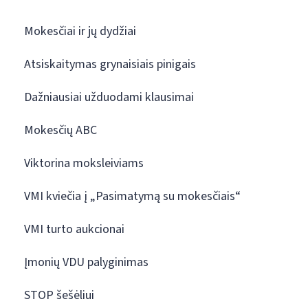
Mokesčiai ir jų dydžiai
Atsiskaitymas grynaisiais pinigais
Dažniausiai užduodami klausimai
Mokesčių ABC
Viktorina moksleiviams
VMI kviečia į „Pasimatymą su mokesčiais“
VMI turto aukcionai
Įmonių VDU palyginimas
STOP šešėliui