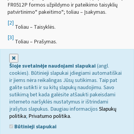
FR0512P formos užpildymo ir pateikimo taisyklių
patvirtinimo“ pakeitimo“; toliau – Įsakymas.
[2]
Toliau – Taisyklės.
[3]
Toliau – Prašymas.
Uždaryti
Šioje svetainėje naudojami slapukai
(angl.
cookies). Būtinieji slapukai įdiegiami automatiškai
ir jiems nėra reikalingas Jūsų sutikimas. Taip pat
galite sutikti ir su kitų slapukų naudojimu. Savo
sutikimą bet kada galėsite atšaukti pakeisdami
interneto naršyklės nustatymus ir ištrindami
įrašytus slapukus. Daugiau informacijos
Slapukų
politika
;
Privatumo politika.
Būtinieji slapukai