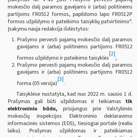
mokesčio dalį paramos gavėjams ir (arba) politinėms
partijoms FR0512 formos, papildomo lapo FR0512P
formos užpildymo ir pateikimo taisyklių patvirtinimo“.
Įsakymu nauja redakcija išdėstytos:
Prašymo pervesti pajamų mokesčio dalį paramos
gavėjams ir (arba) politinėms partijoms FR0512
[2]
formos užpildymo ir pateikimo taisyklės
;
Prašymo pervesti pajamų mokesčio dalį paramos
gavėjams ir (arba) politinėms partijoms FR0512
[3]
forma (05 versija)
.
Taisyklėse nustatyta, kad nuo 2022 m. sausio 1 d.
Prašymas gali būti užpildomas ir teikiamas
tik
elektroniniu būdu,
prisijungus prie
Valstybinės
mokesčių inspekcijos Elektroninio deklaravimo
informacinės sistemos (EDS), tiesiogiai portale (realiu
laiku). Prašymas užpildomas ir pateikiamas