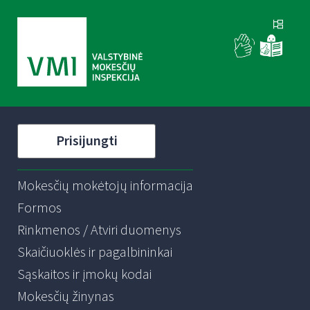
Prisijungti
Mokesčių mokėtojų informacija
Formos
Rinkmenos / Atviri duomenys
Skaičiuoklės ir pagalbininkai
Sąskaitos ir įmokų kodai
Mokesčių žinynas