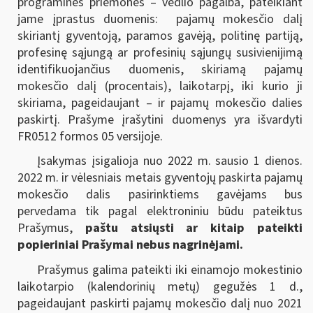
programinės priemonės – vedlio pagalba, pateikiant
jame įprastus duomenis: pajamų mokesčio dalį
skiriantį gyventoją, paramos gavėją, politinę partiją,
profesinę sąjungą ar profesinių sąjungų susivienijimą
identifikuojančius duomenis, skiriamą pajamų
mokesčio dalį (procentais), laikotarpį, iki kurio ji
skiriama, pageidaujant – ir pajamų mokesčio dalies
paskirtį. Prašyme įrašytini duomenys yra išvardyti
FR0512 formos 05 versijoje.
Įsakymas įsigalioja nuo 2022 m. sausio 1 dienos.
2022 m. ir vėlesniais metais gyventojų paskirta pajamų
mokesčio dalis pasirinktiems gavėjams bus
pervedama tik pagal elektroniniu būdu pateiktus
Prašymus,
paštu atsiųsti ar kitaip pateikti
popieriniai Prašymai nebus nagrinėjami.
Prašymus galima pateikti iki einamojo mokestinio
laikotarpio (kalendorinių metų) gegužės 1 d.,
pageidaujant paskirti pajamų mokesčio dalį nuo 2021