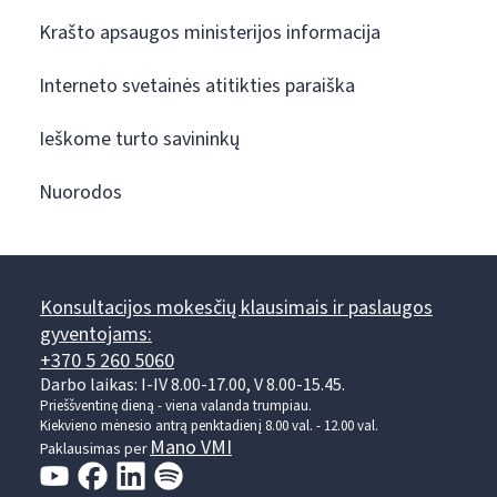
Krašto apsaugos ministerijos informacija
Interneto svetainės atitikties paraiška
Ieškome turto savininkų
Nuorodos
Konsultacijos mokesčių klausimais ir paslaugos
gyventojams:
+370 5 260 5060
Darbo laikas: I-IV 8.00-17.00, V 8.00-15.45.
Prieššventinę dieną - viena valanda trumpiau.
Kiekvieno mėnesio antrą penktadienį 8.00 val. - 12.00 val.
Mano VMI
Paklausimas per