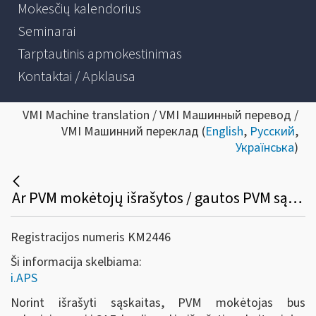
Mokesčių kalendorius
Seminarai
Tarptautinis apmokestinimas
Kontaktai / Apklausa
VMI Machine translation / VMI Машинный перевод /
VMI Машинний переклад (
English
,
Русский
,
Українська
)
Ar PVM mokėtojų išrašytos / gautos PVM sąskaitos faktūros iš i.SAF bus perkeltos į i.APS, ar reikės dar kartą iš naujo patiems suvesti į i.APS?
Registracijos numeris KM2446
Ši informacija skelbiama:
i.APS
Norint išrašyti sąskaitas, PVM mokėtojas bus