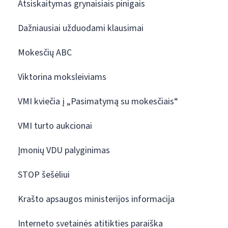
Atsiskaitymas grynaisiais pinigais
Dažniausiai užduodami klausimai
Mokesčių ABC
Viktorina moksleiviams
VMI kviečia į „Pasimatymą su mokesčiais“
VMI turto aukcionai
Įmonių VDU palyginimas
STOP šešėliui
Krašto apsaugos ministerijos informacija
Interneto svetainės atitikties paraiška