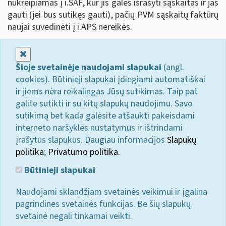
nukreipiamas į i.SAF, kur jis galės išrašyti sąskaitas ir jas
gauti (jei bus sutikęs gauti), pačių PVM sąskaitų faktūrų
naujai suvedinėti į i.APS nereikės.
Uždaryti
Šioje svetainėje naudojami slapukai
(angl.
cookies). Būtinieji slapukai įdiegiami automatiškai
ir jiems nėra reikalingas Jūsų sutikimas. Taip pat
galite sutikti ir su kitų slapukų naudojimu. Savo
sutikimą bet kada galėsite atšaukti pakeisdami
interneto naršyklės nustatymus ir ištrindami
įrašytus slapukus. Daugiau informacijos
Slapukų
politika
;
Privatumo politika.
Būtinieji slapukai
Naudojami sklandžiam svetainės veikimui ir įgalina
pagrindines svetainės funkcijas. Be šių slapukų
svetainė negali tinkamai veikti.