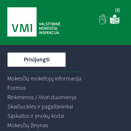
Prisijungti
Mokesčių mokėtojų informacija
Formos
Rinkmenos / Atviri duomenys
Skaičiuoklės ir pagalbininkai
Sąskaitos ir įmokų kodai
Mokesčių žinynas