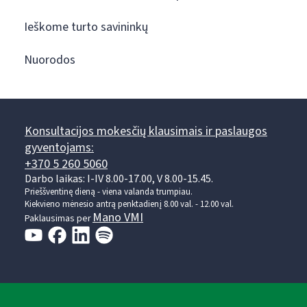
Ieškome turto savininkų
Nuorodos
Konsultacijos mokesčių klausimais ir paslaugos
gyventojams:
+370 5 260 5060
Darbo laikas: I-IV 8.00-17.00, V 8.00-15.45.
Prieššventinę dieną - viena valanda trumpiau.
Kiekvieno mėnesio antrą penktadienį 8.00 val. - 12.00 val.
Mano VMI
Paklausimas per