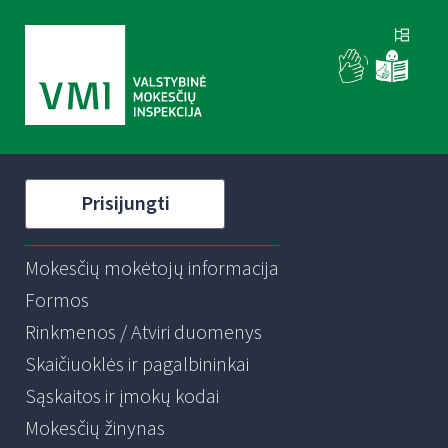
Prisijungti
Mokesčių mokėtojų informacija
Formos
Rinkmenos / Atviri duomenys
Skaičiuoklės ir pagalbininkai
Sąskaitos ir įmokų kodai
Mokesčių žinynas