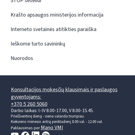
STOP šešėliui
Krašto apsaugos ministerijos informacija
Interneto svetainės atitikties paraiška
Ieškome turto savininkų
Nuorodos
Konsultacijos mokesčių klausimais ir paslaugos
gyventojams:
+370 5 260 5060
Darbo laikas: I-IV 8.00-17.00, V 8.00-15.45.
Prieššventinę dieną - viena valanda trumpiau.
Kiekvieno mėnesio antrą penktadienį 8.00 val. - 12.00 val.
Mano VMI
Paklausimas per