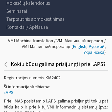
Mokesčių kalendorius
Seminarai
Tarptautinis apmokestinimas
Kontaktai / Apklausa
VMI Machine translation / VMI Машинный перевод /
VMI Машинний переклад (
English
,
Русский
,
Українська
)
Kokiu būdu galima prisijungti prie i.APS?
Registracijos numeris KM2402
Ši informacija skelbiama:
i.APS
Prie i.MAS posistemio i.APS galima prisijungti tokiu pat
būdu kaip ir prie kitų VMI informacinių sistemų (pvz.: