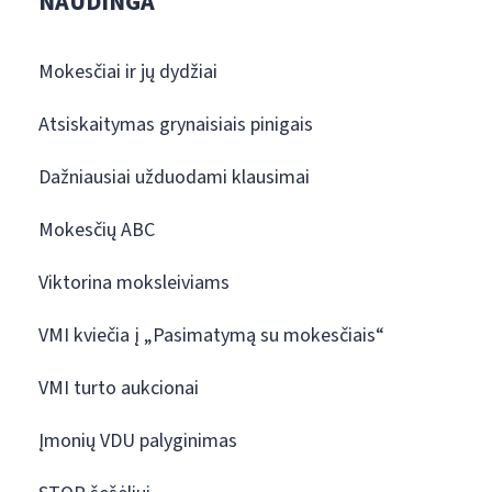
NAUDINGA
Mokesčiai ir jų dydžiai
Atsiskaitymas grynaisiais pinigais
Dažniausiai užduodami klausimai
Mokesčių ABC
Viktorina moksleiviams
VMI kviečia į „Pasimatymą su mokesčiais“
VMI turto aukcionai
Įmonių VDU palyginimas