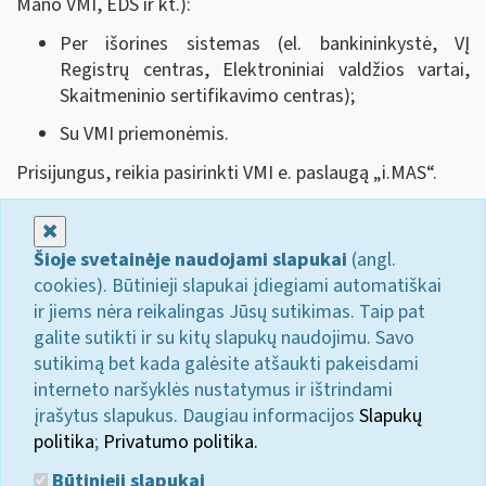
Mano VMI, EDS ir kt.):
Per išorines sistemas (el. bankininkystė, VĮ
Registrų centras, Elektroniniai valdžios vartai,
Skaitmeninio sertifikavimo centras);
Su VMI priemonėmis.
Prisijungus, reikia pasirinkti VMI e. paslaugą „i.MAS
“
.
Uždaryti
Šioje svetainėje naudojami slapukai
(angl.
cookies). Būtinieji slapukai įdiegiami automatiškai
ir jiems nėra reikalingas Jūsų sutikimas. Taip pat
galite sutikti ir su kitų slapukų naudojimu. Savo
sutikimą bet kada galėsite atšaukti pakeisdami
interneto naršyklės nustatymus ir ištrindami
įrašytus slapukus. Daugiau informacijos
Slapukų
politika
;
Privatumo politika.
Būtinieji slapukai