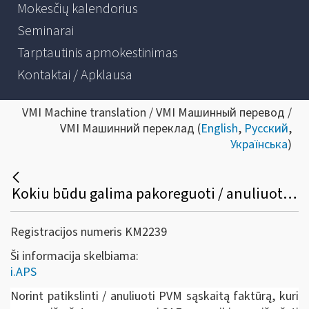
Mokesčių kalendorius
Seminarai
Tarptautinis apmokestinimas
Kontaktai / Apklausa
VMI Machine translation / VMI Машинный перевод /
VMI Машинний переклад (
English
,
Русский
,
Українська
)
Kokiu būdu galima pakoreguoti / anuliuoti jau išrašytą PVM sąskaitą faktūrą /sąskaitą faktūrą ir kitus pajamų ir išlaidų dokumentus?
Registracijos numeris KM2239
Ši informacija skelbiama:
i.APS
Norint patikslinti / anuliuoti PVM sąskaitą faktūrą, kuri