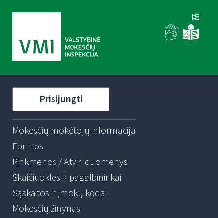
Prisijungti
Mokesčių mokėtojų informacija
Formos
Rinkmenos / Atviri duomenys
Skaičiuoklės ir pagalbininkai
Sąskaitos ir įmokų kodai
Mokesčių žinynas