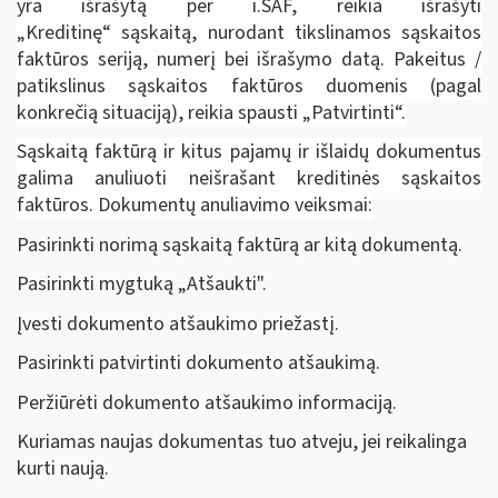
yra išrašytą per i.SAF, reikia išrašyti
„Kreditinę“ sąskaitą, nurodant tikslinamos sąskaitos
faktūros seriją, numerį bei išrašymo datą. Pakeitus /
patikslinus sąskaitos faktūros duomenis (pagal
konkrečią situaciją), reikia spausti „Patvirtinti“.
Sąskaitą faktūrą ir kitus pajamų ir išlaidų dokumentus
galima anuliuoti neišrašant kreditinės sąskaitos
faktūros. Dokumentų anuliavimo veiksmai:
Pasirinkti norimą sąskaitą faktūrą ar kitą dokumentą.
Pasirinkti mygtuką „Atšaukti".
Įvesti dokumento atšaukimo priežastį.
Pasirinkti patvirtinti dokumento atšaukimą.
Peržiūrėti dokumento atšaukimo informaciją.
Kuriamas naujas dokumentas tuo atveju, jei reikalinga
kurti naują.