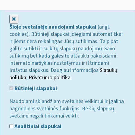
Uždaryti
Šioje svetainėje naudojami slapukai
(angl.
cookies). Būtinieji slapukai įdiegiami automatiškai
ir jiems nėra reikalingas Jūsų sutikimas. Taip pat
galite sutikti ir su kitų slapukų naudojimu. Savo
sutikimą bet kada galėsite atšaukti pakeisdami
interneto naršyklės nustatymus ir ištrindami
įrašytus slapukus. Daugiau informacijos
Slapukų
politika
;
Privatumo politika.
Būtinieji slapukai
Naudojami sklandžiam svetainės veikimui ir įgalina
pagrindines svetainės funkcijas. Be šių slapukų
svetainė negali tinkamai veikti.
Analitiniai slapukai