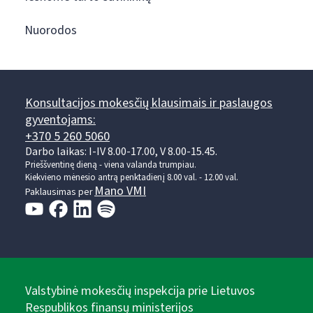
Nuorodos
Konsultacijos mokesčių klausimais ir paslaugos
gyventojams:
+370 5 260 5060
Darbo laikas: I-IV 8.00-17.00, V 8.00-15.45.
Prieššventinę dieną - viena valanda trumpiau.
Kiekvieno mėnesio antrą penktadienį 8.00 val. - 12.00 val.
Mano VMI
Paklausimas per
Valstybinė mokesčių inspekcija prie Lietuvos
Respublikos finansų ministerijos