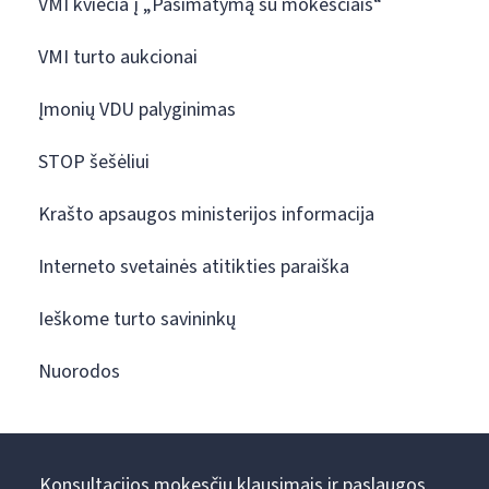
VMI kviečia į „Pasimatymą su mokesčiais“
VMI turto aukcionai
Įmonių VDU palyginimas
STOP šešėliui
Krašto apsaugos ministerijos informacija
Interneto svetainės atitikties paraiška
Ieškome turto savininkų
Nuorodos
Konsultacijos mokesčių klausimais ir paslaugos