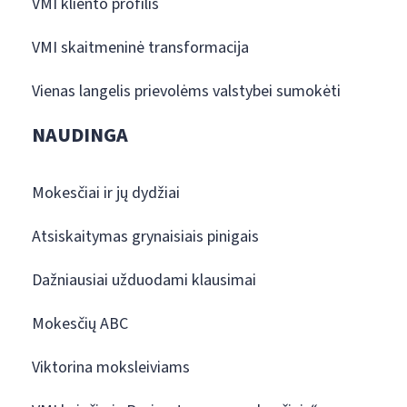
VMI kliento profilis
VMI skaitmeninė transformacija
Vienas langelis prievolėms valstybei sumokėti
NAUDINGA
Mokesčiai ir jų dydžiai
Atsiskaitymas grynaisiais pinigais
Dažniausiai užduodami klausimai
Mokesčių ABC
Viktorina moksleiviams