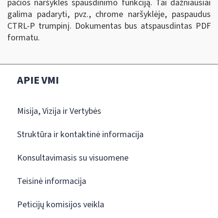
pačios naršyklės spausdinimo funkciją. Tai dažniausiai
galima padaryti, pvz., chrome naršyklėje, paspaudus
CTRL-P trumpinį. Dokumentas bus atspausdintas PDF
formatu.
APIE VMI
Misija, Vizija ir Vertybės
Struktūra ir kontaktinė informacija
Konsultavimasis su visuomene
Teisinė informacija
Peticijų komisijos veikla