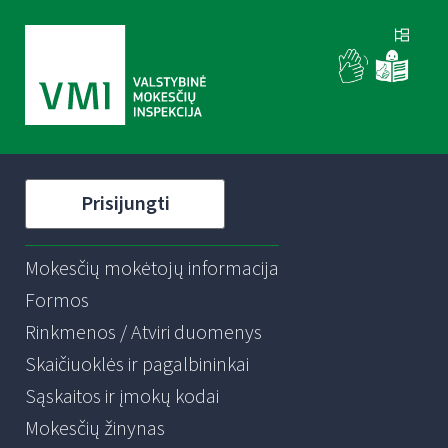
Prisijungti
Mokesčių mokėtojų informacija
Formos
Rinkmenos / Atviri duomenys
Skaičiuoklės ir pagalbininkai
Sąskaitos ir įmokų kodai
Mokesčių žinynas