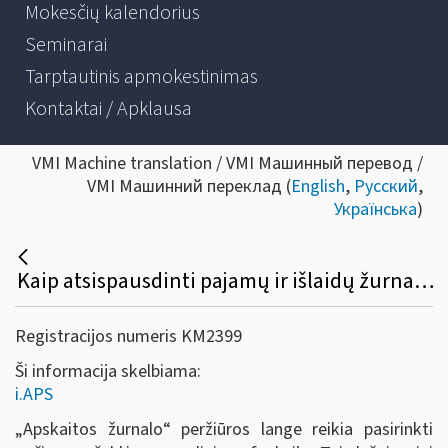
Mokesčių kalendorius
Seminarai
Tarptautinis apmokestinimas
Kontaktai / Apklausa
VMI Machine translation / VMI Машинный перевод /
VMI Машинний переклад (
English
,
Русский
,
Українська
)
Kaip atsispausdinti pajamų ir išlaidų žurnalą?
Registracijos numeris KM2399
Ši informacija skelbiama:
i.APS
„Apskaitos žurnalo
“
peržiūros lange reikia pasirinkti