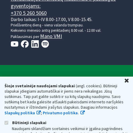
gyventojams:
+370 5 260 5060
Darbo laikas: I-IV 8.00-17.00, V 8.00-15.45.
Prieššventinę dieną - viena valanda trumpiau.
Kiekvieno mėnesio antrą penktadienį 8.00 val. - 12.00 val.
Mano VMI
Paklausimas per
Valstybinė mokesčių inspekcija prie Lietuvos
U
Respublikos finansų ministerijos
Šioje svetainėje naudojami slapukai
(angl. cookies). Būtinieji
slapukai įdiegiami automatiškai ir jiems nėra reikalingas Jūsų
Biudžetinė įstaiga. Juridinio asmens kodas — 188659752,
sutikimas. Taip pat galite sutikti ir su kitų slapukų naudojimu. Savo
adresas: Vasario 16-osios g. 14, 01107 Vilnius, Lietuva, el.paštas:
sutikimą bet kada galėsite atšaukti pakeisdami interneto naršyklės
vmi@vmi.lt
, E. pristatymo dėžutės adresas 188659752
nustatymus ir ištrindami įrašytus slapukus. Daugiau informacijos
Duomenys apie Valstybinę mokesčių inspekciją prie Lietuvos
Slapukų politika
;
Privatumo politika.
Respublikos finansų ministerijos kaupiami ir saugomi Juridinių
asmenų registre
Būtinieji slapukai
Naudojami sklandžiam svetainės veikimui ir įgalina pagrindines