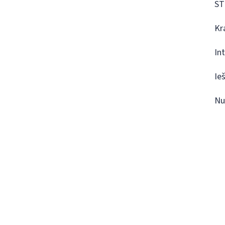
ST
Kr
In
Ie
Nu