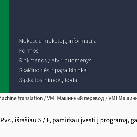
Mokesčių mokėtojų informacija
Formos
Rinkmenos / Atviri duomenys
Skaičiuoklės ir pagalbininkai
Sąskaitos ir įmokų kodai
Machine translation / VMI Машинный перевод / VMI Машин