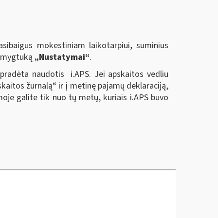
sibaigus mokestiniam laikotarpiui, suminius
us mygtuką
„Nustatymai“
.
 pradėta naudotis i.APS. Jei apskaitos vedliu
kaitos žurnalą“ ir į metinę pajamų deklaraciją,
je galite tik nuo tų metų, kuriais i.APS buvo