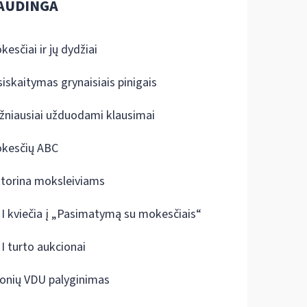
AUDINGA
kesčiai ir jų dydžiai
siskaitymas grynaisiais pinigais
žniausiai užduodami klausimai
kesčių ABC
ktorina moksleiviams
I kviečia į „Pasimatymą su mokesčiais“
I turto aukcionai
onių VDU palyginimas