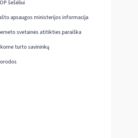
OP šešėliui
ašto apsaugos ministerijos informacija
terneto svetainės atitikties paraiška
škome turto savininkų
orodos