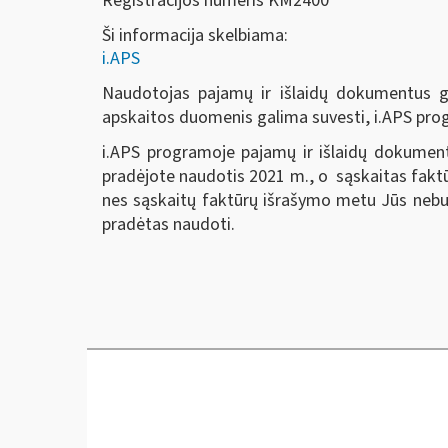
Registracijos numeris KM2400
Ši informacija skelbiama:
i.APS
Naudotojas pajamų ir išlaidų dokumentus ga
apskaitos duomenis galima suvesti, i.APS pro
i.APS programoje pajamų ir išlaidų dokumentu
pradėjote naudotis 2021 m., o sąskaitas faktūr
nes sąskaitų faktūrų išrašymo metu Jūs nebuv
pradėtas naudoti.