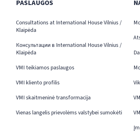
PASLAUGOS
N
Consultations at International House Vilnius /
Mo
Klaipėda
At
Консультации в International House Vilnius /
Klaipėda
Da
VMI teikiamos paslaugos
Mo
VMI kliento profilis
Vi
VMI skaitmeninė transformacija
VM
Vienas langelis prievolėms valstybei sumokėti
VM
Įm