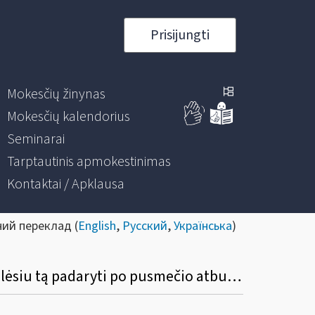
Prisijungti
Mokesčių žinynas
Mokesčių kalendorius
Seminarai
Tarptautinis apmokestinimas
Kontaktai / Apklausa
ний переклад (
English
,
Русский
,
Українська
)
Ar bus nustatytas datos apribojimas? Pvz., išrašiau S / F, pamiršau įvesti į programą, galėsiu tą padaryti po pusmečio atbuline data?