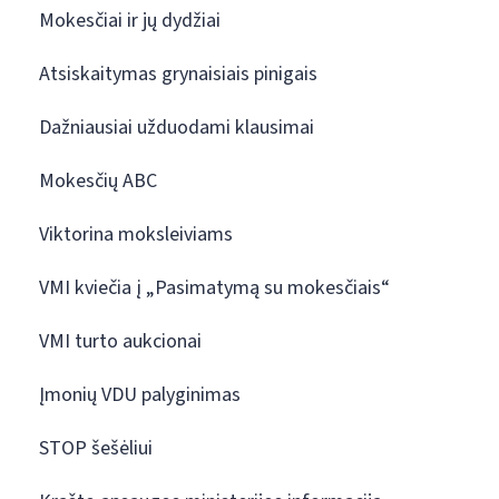
Mokesčiai ir jų dydžiai
Atsiskaitymas grynaisiais pinigais
Dažniausiai užduodami klausimai
Mokesčių ABC
Viktorina moksleiviams
VMI kviečia į „Pasimatymą su mokesčiais“
VMI turto aukcionai
Įmonių VDU palyginimas
STOP šešėliui