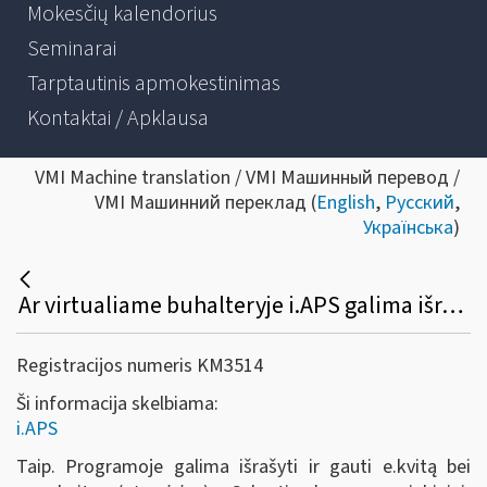
Mokesčių kalendorius
Seminarai
Tarptautinis apmokestinimas
Kontaktai / Apklausa
VMI Machine translation / VMI Машинный перевод /
VMI Машинний переклад (
English
,
Русский
,
Українська
)
Ar virtualiame buhalteryje i.APS galima išrašyti ir gauti e.sąskaitą (eInvoicing) ir e.kvitą?
Registracijos numeris KM3514
Ši informacija skelbiama:
i.APS
Taip. Programoje galima išrašyti ir gauti e.kvitą bei