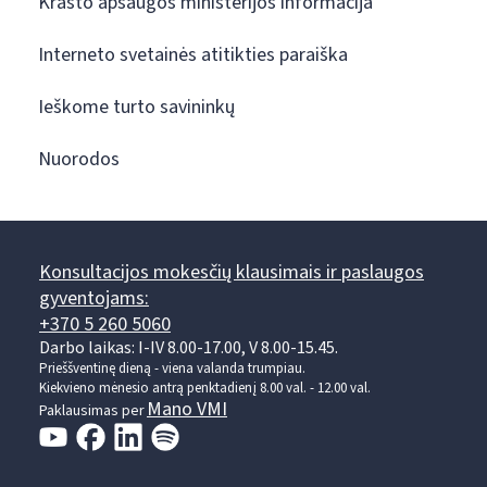
Krašto apsaugos ministerijos informacija
Interneto svetainės atitikties paraiška
Ieškome turto savininkų
Nuorodos
Konsultacijos mokesčių klausimais ir paslaugos
gyventojams:
+370 5 260 5060
Darbo laikas: I-IV 8.00-17.00, V 8.00-15.45.
Prieššventinę dieną - viena valanda trumpiau.
Kiekvieno mėnesio antrą penktadienį 8.00 val. - 12.00 val.
Mano VMI
Paklausimas per