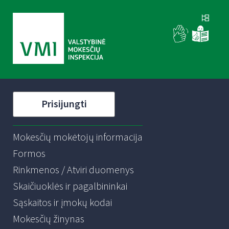
Prisijungti
Mokesčių mokėtojų informacija
Formos
Rinkmenos / Atviri duomenys
Skaičiuoklės ir pagalbininkai
Sąskaitos ir įmokų kodai
Mokesčių žinynas