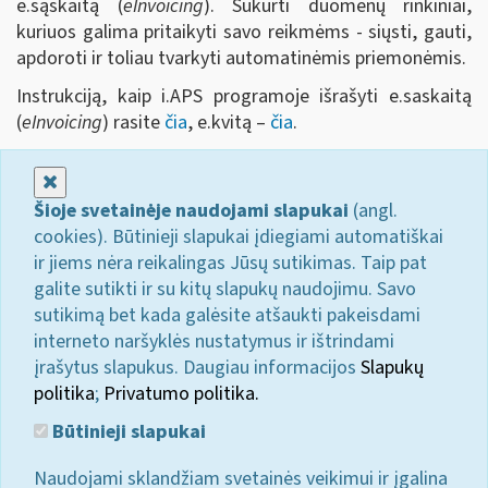
e.sąskaitą (
eInvoicing
). Sukurti duomenų rinkiniai,
kuriuos galima pritaikyti savo reikmėms - siųsti, gauti,
apdoroti ir toliau tvarkyti automatinėmis priemonėmis.
Instrukciją, kaip i.APS programoje išrašyti e.saskaitą
(
eInvoicing
) rasite
čia
, e.kvitą –
čia
.
Uždaryti
Šioje svetainėje naudojami slapukai
(angl.
cookies). Būtinieji slapukai įdiegiami automatiškai
ir jiems nėra reikalingas Jūsų sutikimas. Taip pat
galite sutikti ir su kitų slapukų naudojimu. Savo
sutikimą bet kada galėsite atšaukti pakeisdami
interneto naršyklės nustatymus ir ištrindami
įrašytus slapukus. Daugiau informacijos
Slapukų
politika
;
Privatumo politika.
Būtinieji slapukai
Naudojami sklandžiam svetainės veikimui ir įgalina