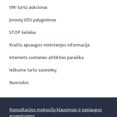
VMI turto aukcionai
Įmonių VDU palyginimas
STOP šešėliui
Krašto apsaugos ministerijos informacija
Interneto svetainės atitikties paraiška
Ieškome turto savininkų
Nuorodos
Konsultacijos mokesčių klausimais ir paslaugos
gyventojams: