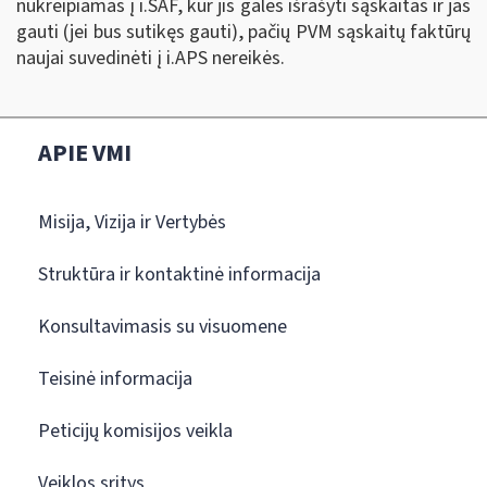
nukreipiamas į i.SAF, kur jis galės išrašyti sąskaitas ir jas
gauti (jei bus sutikęs gauti), pačių PVM sąskaitų faktūrų
naujai suvedinėti į i.APS nereikės.
APIE VMI
Misija, Vizija ir Vertybės
Struktūra ir kontaktinė informacija
Konsultavimasis su visuomene
Teisinė informacija
Peticijų komisijos veikla
Veiklos sritys