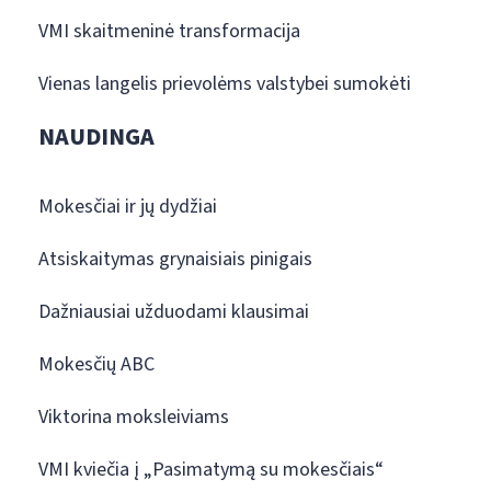
VMI skaitmeninė transformacija
Vienas langelis prievolėms valstybei sumokėti
NAUDINGA
Mokesčiai ir jų dydžiai
Atsiskaitymas grynaisiais pinigais
Dažniausiai užduodami klausimai
Mokesčių ABC
Viktorina moksleiviams
VMI kviečia į „Pasimatymą su mokesčiais“