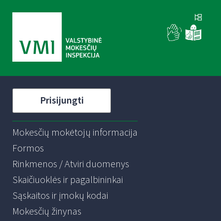
Prisijungti
Mokesčių mokėtojų informacija
Formos
Rinkmenos / Atviri duomenys
Skaičiuoklės ir pagalbininkai
Sąskaitos ir įmokų kodai
Mokesčių žinynas