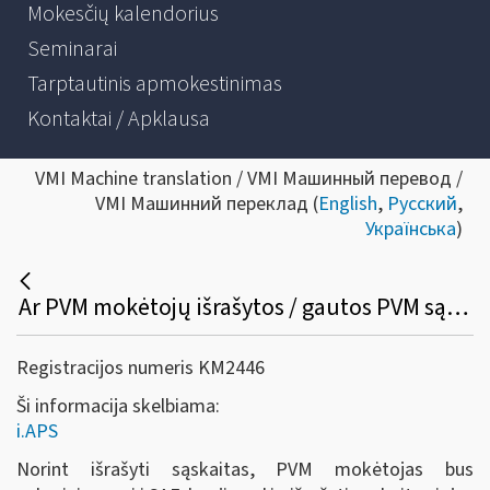
Mokesčių kalendorius
Seminarai
Tarptautinis apmokestinimas
Kontaktai / Apklausa
VMI Machine translation / VMI Машинный перевод /
VMI Машинний переклад (
English
,
Русский
,
Українська
)
Ar PVM mokėtojų išrašytos / gautos PVM sąskaitos faktūros iš i.SAF bus perkeltos į i.APS, ar reikės dar kartą iš naujo patiems suvesti į i.APS?
Registracijos numeris KM2446
Ši informacija skelbiama:
i.APS
Norint išrašyti sąskaitas, PVM mokėtojas bus