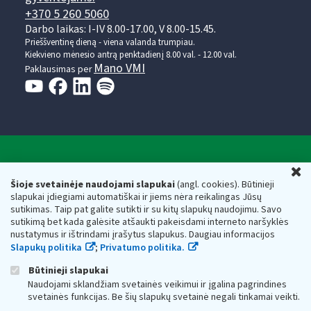
+370 5 260 5060
Darbo laikas: I-IV 8.00-17.00, V 8.00-15.45.
Prieššventinę dieną - viena valanda trumpiau.
Kiekvieno mėnesio antrą penktadienį 8.00 val. - 12.00 val.
Mano VMI
Paklausimas per
Valstybinė mokesčių inspekcija prie Lietuvos
U
Respublikos finansų ministerijos
Šioje svetainėje naudojami slapukai
(angl. cookies). Būtinieji
slapukai įdiegiami automatiškai ir jiems nėra reikalingas Jūsų
Biudžetinė įstaiga. Juridinio asmens kodas — 188659752,
sutikimas. Taip pat galite sutikti ir su kitų slapukų naudojimu. Savo
adresas: Vasario 16-osios g. 14, 01107 Vilnius, Lietuva, el.paštas:
sutikimą bet kada galėsite atšaukti pakeisdami interneto naršyklės
vmi@vmi.lt
, E. pristatymo dėžutės adresas 188659752
nustatymus ir ištrindami įrašytus slapukus. Daugiau informacijos
Duomenys apie Valstybinę mokesčių inspekciją prie Lietuvos
Slapukų politika
;
Privatumo politika.
Respublikos finansų ministerijos kaupiami ir saugomi Juridinių
asmenų registre
Būtinieji slapukai
Naudojami sklandžiam svetainės veikimui ir įgalina pagrindines
svetainės funkcijas. Be šių slapukų svetainė negali tinkamai veikti.