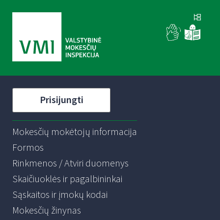
Prisijungti
Mokesčių mokėtojų informacija
Formos
Rinkmenos / Atviri duomenys
Skaičiuoklės ir pagalbininkai
Sąskaitos ir įmokų kodai
Mokesčių žinynas