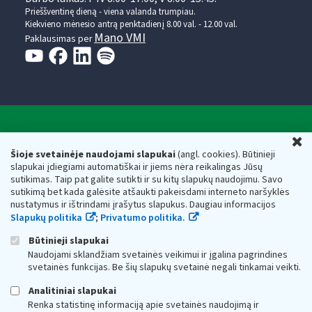
Prieššventinę dieną - viena valanda trumpiau.
Kiekvieno mėnesio antrą penktadienį 8.00 val. - 12.00 val.
Mano VMI
Paklausimas per
Valstybinė mokesčių inspekcija prie Lietuvos
U
Respublikos finansų ministerijos
Šioje svetainėje naudojami slapukai
(angl. cookies). Būtinieji
slapukai įdiegiami automatiškai ir jiems nėra reikalingas Jūsų
Biudžetinė įstaiga. Juridinio asmens kodas — 188659752,
sutikimas. Taip pat galite sutikti ir su kitų slapukų naudojimu. Savo
adresas: Vasario 16-osios g. 14, 01107 Vilnius, Lietuva, el.paštas:
sutikimą bet kada galėsite atšaukti pakeisdami interneto naršyklės
vmi@vmi.lt
, E. pristatymo dėžutės adresas 188659752
nustatymus ir ištrindami įrašytus slapukus. Daugiau informacijos
Duomenys apie Valstybinę mokesčių inspekciją prie Lietuvos
Slapukų politika
;
Privatumo politika.
Respublikos finansų ministerijos kaupiami ir saugomi Juridinių
asmenų registre
Būtinieji slapukai
Naudojami sklandžiam svetainės veikimui ir įgalina pagrindines
svetainės funkcijas. Be šių slapukų svetainė negali tinkamai veikti.
Analitiniai slapukai
Renka statistinę informaciją apie svetainės naudojimą ir