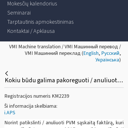
Mokesčių kalendorius
Seminarai
Tarptautinis apmokestinimas
Kontaktai / Apklausa
VMI Machine translation / VMI Машинный перевод /
VMI Машинний переклад (
English
,
Русский
,
Українська
)
Kokiu būdu galima pakoreguoti / anuliuoti jau išrašytą PVM sąskaitą faktūrą /sąskaitą faktūrą ir kitus pajamų ir išlaidų dokumentus?
Registracijos numeris KM2239
Ši informacija skelbiama:
i.APS
Norint patikslinti / anuliuoti PVM sąskaitą faktūrą, kuri