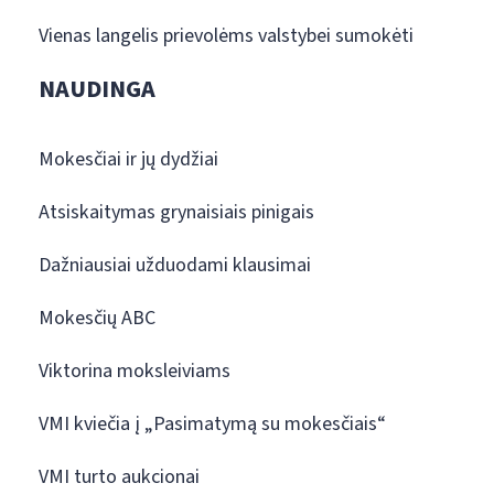
Vienas langelis prievolėms valstybei sumokėti
NAUDINGA
Mokesčiai ir jų dydžiai
Atsiskaitymas grynaisiais pinigais
Dažniausiai užduodami klausimai
Mokesčių ABC
Viktorina moksleiviams
VMI kviečia į „Pasimatymą su mokesčiais“
VMI turto aukcionai