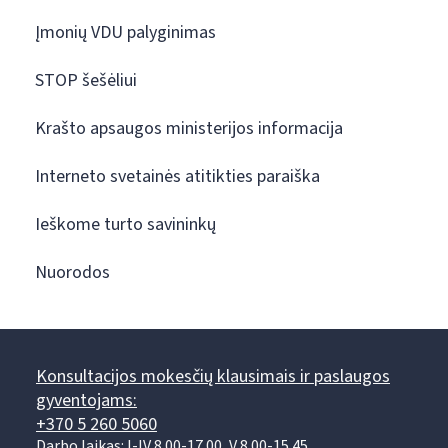
Įmonių VDU palyginimas
STOP šešėliui
Krašto apsaugos ministerijos informacija
Interneto svetainės atitikties paraiška
Ieškome turto savininkų
Nuorodos
Konsultacijos mokesčių klausimais ir paslaugos
gyventojams:
+370 5 260 5060
Darbo laikas: I-IV 8.00-17.00, V 8.00-15.45.