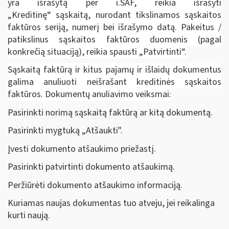
yra išrašytą per i.SAF, reikia išrašyti
„Kreditinę“ sąskaitą, nurodant tikslinamos sąskaitos
faktūros seriją, numerį bei išrašymo datą. Pakeitus /
patikslinus sąskaitos faktūros duomenis (pagal
konkrečią situaciją), reikia spausti „Patvirtinti“.
Sąskaitą faktūrą ir kitus pajamų ir išlaidų dokumentus
galima anuliuoti neišrašant kreditinės sąskaitos
faktūros. Dokumentų anuliavimo veiksmai:
Pasirinkti norimą sąskaitą faktūrą ar kitą dokumentą.
Pasirinkti mygtuką „Atšaukti".
Įvesti dokumento atšaukimo priežastį.
Pasirinkti patvirtinti dokumento atšaukimą.
Peržiūrėti dokumento atšaukimo informaciją.
Kuriamas naujas dokumentas tuo atveju, jei reikalinga
kurti naują.