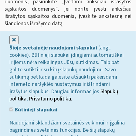
duomenis, pasirinkite „Įvedami anksčiau išrašytos
sąskaitos duomenys
“
, jei norite įvesti anksčiau
išrašytos sąskaitos duomenis, įveskite ankstesnę nei
šiandienos išrašymo datą.
Uždaryti
Šioje svetainėje naudojami slapukai
(angl.
cookies). Būtinieji slapukai įdiegiami automatiškai
ir jiems nėra reikalingas Jūsų sutikimas. Taip pat
galite sutikti ir su kitų slapukų naudojimu. Savo
sutikimą bet kada galėsite atšaukti pakeisdami
interneto naršyklės nustatymus ir ištrindami
įrašytus slapukus. Daugiau informacijos
Slapukų
politika
;
Privatumo politika.
Būtinieji slapukai
Naudojami sklandžiam svetainės veikimui ir įgalina
pagrindines svetainės funkcijas. Be šių slapukų