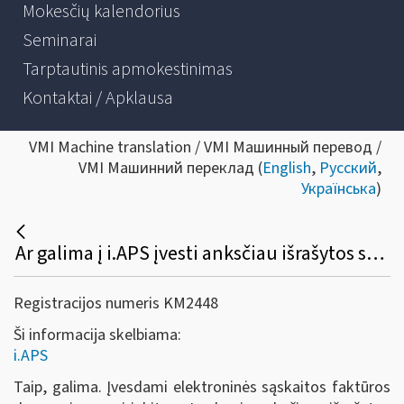
Mokesčių kalendorius
Seminarai
Tarptautinis apmokestinimas
Kontaktai / Apklausa
VMI Machine translation / VMI Машинный перевод /
VMI Машинний переклад (
English
,
Русский
,
Українська
)
Ar galima į i.APS įvesti anksčiau išrašytos sąskaitos faktūros duomenis?
Registracijos numeris KM2448
Ši informacija skelbiama:
i.APS
Taip, galima. Įvesdami elektroninės sąskaitos faktūros