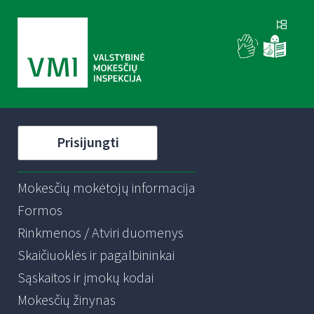
Prisijungti
Mokesčių mokėtojų informacija
Formos
Rinkmenos / Atviri duomenys
Skaičiuoklės ir pagalbininkai
Sąskaitos ir įmokų kodai
Mokesčių žinynas