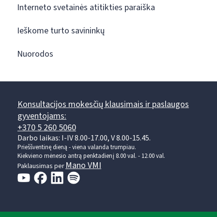
Interneto svetainės atitikties paraiška
Ieškome turto savininkų
Nuorodos
Konsultacijos mokesčių klausimais ir paslaugos
gyventojams:
+370 5 260 5060
Darbo laikas: I-IV 8.00-17.00, V 8.00-15.45.
Prieššventinę dieną - viena valanda trumpiau.
Kiekvieno mėnesio antrą penktadienį 8.00 val. - 12.00 val.
Mano VMI
Paklausimas per