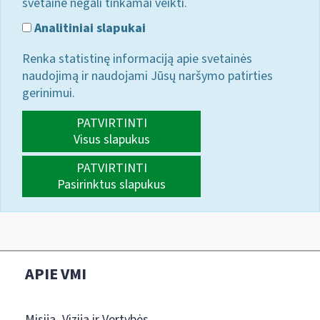
svetainė negali tinkamai veikti.
Analitiniai slapukai
Renka statistinę informaciją apie svetainės
naudojimą ir naudojami Jūsų naršymo patirties
gerinimui.
PATVIRTINTI
Visus slapukus
PATVIRTINTI
Pasirinktus slapukus
APIE VMI
Misija, Vizija ir Vertybės