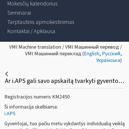
Mokesčių kalendorius
Seminarai
Tarptautinis apmokestinimas
Kontaktai / Apklausa
VMI Machine translation / VMI Машинный перевод /
VMI Машинний переклад (
English
,
Русский
,
Українська
)
Ar i.APS gali savo apskaitą tvarkyti gyventojas, turintis tuo pačiu laikotarpiu verslo liudijimą ir individualią veiklą pagal pažymą?
Registracijos numeris KM2450
Ši informacija skelbiama:
i.APS
Gyventojai, tuo pačiu metu vykdantys individualią veiklą