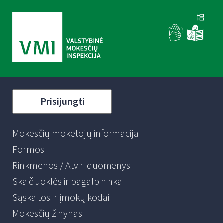
Prisijungti
Mokesčių mokėtojų informacija
Formos
Rinkmenos / Atviri duomenys
Skaičiuoklės ir pagalbininkai
Sąskaitos ir įmokų kodai
Mokesčių žinynas