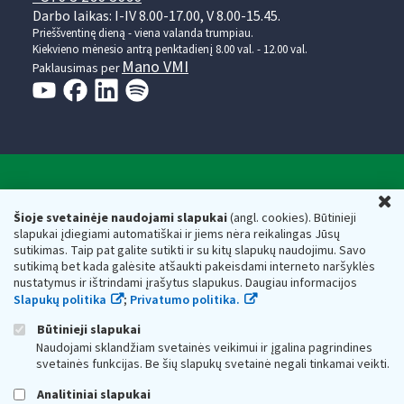
Darbo laikas: I-IV 8.00-17.00, V 8.00-15.45.
Prieššventinę dieną - viena valanda trumpiau.
Kiekvieno mėnesio antrą penktadienį 8.00 val. - 12.00 val.
Mano VMI
Paklausimas per
Valstybinė mokesčių inspekcija prie Lietuvos
U
Respublikos finansų ministerijos
Šioje svetainėje naudojami slapukai
(angl. cookies). Būtinieji
slapukai įdiegiami automatiškai ir jiems nėra reikalingas Jūsų
Biudžetinė įstaiga. Juridinio asmens kodas — 188659752,
sutikimas. Taip pat galite sutikti ir su kitų slapukų naudojimu. Savo
adresas: Vasario 16-osios g. 14, 01107 Vilnius, Lietuva, el.paštas:
sutikimą bet kada galėsite atšaukti pakeisdami interneto naršyklės
vmi@vmi.lt
, E. pristatymo dėžutės adresas 188659752
nustatymus ir ištrindami įrašytus slapukus. Daugiau informacijos
Duomenys apie Valstybinę mokesčių inspekciją prie Lietuvos
Slapukų politika
;
Privatumo politika.
Respublikos finansų ministerijos kaupiami ir saugomi Juridinių
asmenų registre
Būtinieji slapukai
Naudojami sklandžiam svetainės veikimui ir įgalina pagrindines
svetainės funkcijas. Be šių slapukų svetainė negali tinkamai veikti.
Analitiniai slapukai