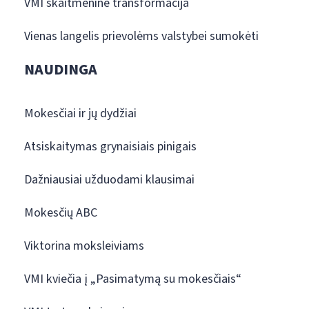
VMI skaitmeninė transformacija
Vienas langelis prievolėms valstybei sumokėti
NAUDINGA
Mokesčiai ir jų dydžiai
Atsiskaitymas grynaisiais pinigais
Dažniausiai užduodami klausimai
Mokesčių ABC
Viktorina moksleiviams
VMI kviečia į „Pasimatymą su mokesčiais“