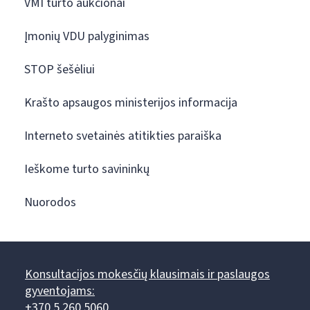
VMI turto aukcionai
Įmonių VDU palyginimas
STOP šešėliui
Krašto apsaugos ministerijos informacija
Interneto svetainės atitikties paraiška
Ieškome turto savininkų
Nuorodos
Konsultacijos mokesčių klausimais ir paslaugos
gyventojams:
+370 5 260 5060