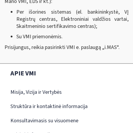
Mano VMI, EDS ir kt.):
Per išorines sistemas (el. bankininkystė, VĮ
Registrų centras, Elektroniniai valdžios vartai,
Skaitmeninio sertifikavimo centras);
Su VMI priemonėmis.
Prisijungus, reikia pasirinkti VMI e. paslaugą „i.MAS
“
.
APIE VMI
Misija, Vizija ir Vertybės
Struktūra ir kontaktinė informacija
Konsultavimasis su visuomene