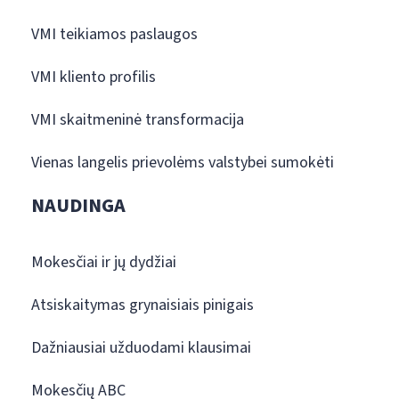
VMI teikiamos paslaugos
VMI kliento profilis
VMI skaitmeninė transformacija
Vienas langelis prievolėms valstybei sumokėti
NAUDINGA
Mokesčiai ir jų dydžiai
Atsiskaitymas grynaisiais pinigais
Dažniausiai užduodami klausimai
Mokesčių ABC