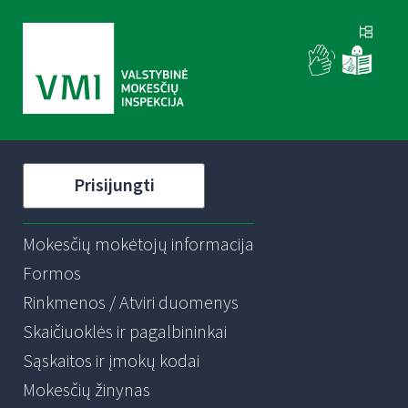
Prisijungti
Mokesčių mokėtojų informacija
Formos
Rinkmenos / Atviri duomenys
Skaičiuoklės ir pagalbininkai
Sąskaitos ir įmokų kodai
Mokesčių žinynas