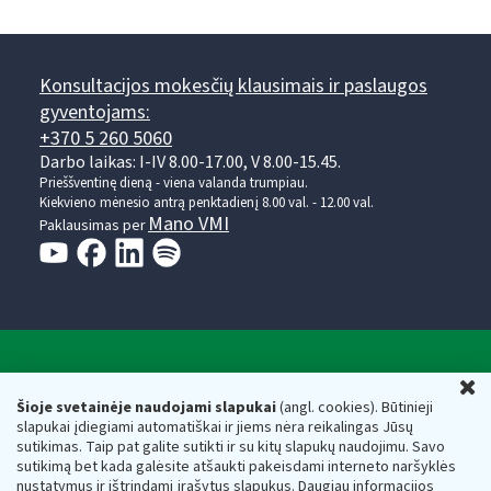
Konsultacijos mokesčių klausimais ir paslaugos
gyventojams:
+370 5 260 5060
Darbo laikas: I-IV 8.00-17.00, V 8.00-15.45.
Prieššventinę dieną - viena valanda trumpiau.
Kiekvieno mėnesio antrą penktadienį 8.00 val. - 12.00 val.
Mano VMI
Paklausimas per
Valstybinė mokesčių inspekcija prie Lietuvos
U
Respublikos finansų ministerijos
Šioje svetainėje naudojami slapukai
(angl. cookies). Būtinieji
slapukai įdiegiami automatiškai ir jiems nėra reikalingas Jūsų
Biudžetinė įstaiga. Juridinio asmens kodas — 188659752,
sutikimas. Taip pat galite sutikti ir su kitų slapukų naudojimu. Savo
adresas: Vasario 16-osios g. 14, 01107 Vilnius, Lietuva, el.paštas:
sutikimą bet kada galėsite atšaukti pakeisdami interneto naršyklės
vmi@vmi.lt
, E. pristatymo dėžutės adresas 188659752
nustatymus ir ištrindami įrašytus slapukus. Daugiau informacijos