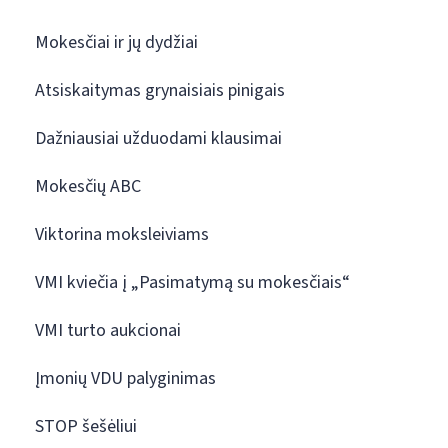
Mokesčiai ir jų dydžiai
Atsiskaitymas grynaisiais pinigais
Dažniausiai užduodami klausimai
Mokesčių ABC
Viktorina moksleiviams
VMI kviečia į „Pasimatymą su mokesčiais“
VMI turto aukcionai
Įmonių VDU palyginimas
STOP šešėliui