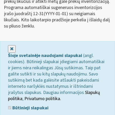
prekių likučius ir atlikti metų gale prekių inventorizaciją.
Programa automatiškai sugeneruos inventorizcijos
įrašo juodraštį 12-31(YYYY-01-01) su neigiamais
likučiais. Kito laikotarpio pradžioje perkelia į išlaidų dalį
su pliuso ženklu.
Uždaryti
Šioje svetainėje naudojami slapukai
(angl.
cookies). Būtinieji slapukai įdiegiami automatiškai
ir jiems nėra reikalingas Jūsų sutikimas. Taip pat
galite sutikti ir su kitų slapukų naudojimu. Savo
sutikimą bet kada galėsite atšaukti pakeisdami
interneto naršyklės nustatymus ir ištrindami
įrašytus slapukus. Daugiau informacijos
Slapukų
politika
;
Privatumo politika.
Būtinieji slapukai