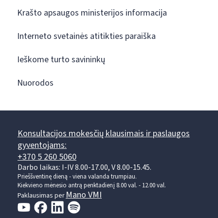
Krašto apsaugos ministerijos informacija
Interneto svetainės atitikties paraiška
Ieškome turto savininkų
Nuorodos
Konsultacijos mokesčių klausimais ir paslaugos
gyventojams:
+370 5 260 5060
Darbo laikas: I-IV 8.00-17.00, V 8.00-15.45.
Prieššventinę dieną - viena valanda trumpiau.
Kiekvieno mėnesio antrą penktadienį 8.00 val. - 12.00 val.
Mano VMI
Paklausimas per