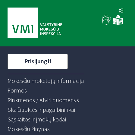
Prisijungti
Mokesčių mokėtojų informacija
Formos
Rinkmenos / Atviri duomenys
Skaičiuoklės ir pagalbininkai
Sąskaitos ir įmokų kodai
Mokesčių žinynas