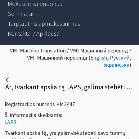
Mokesčių kalendorius
Seminarai
Tarptautinis apmokestinimas
Kontaktai / Apklausa
VMI Machine translation / VMI Машинный перевод /
VMI Машинний переклад (
English
,
Русский
,
Українська
)
Ar, tvarkant apskaitą i.APS, galima stebėti savo turimų prekių likučius, metų gale atlikti prekių inventorizaciją?
Registracijos numeris KM2447
Ši informacija skelbiama:
i.APS
Tvarkant apskaitą, yra galimybė stebėti savo turimų