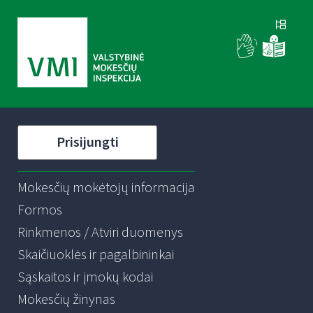
Prisijungti
Mokesčių mokėtojų informacija
Formos
Rinkmenos / Atviri duomenys
Skaičiuoklės ir pagalbininkai
Sąskaitos ir įmokų kodai
Mokesčių žinynas