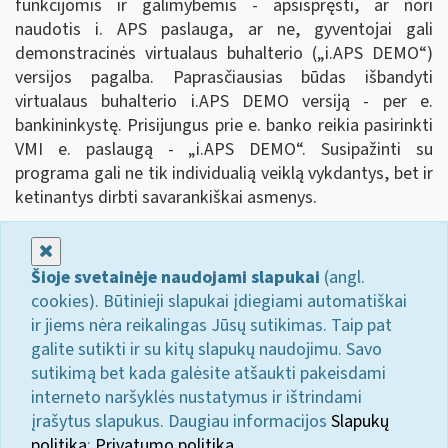
funkcijomis ir galimybėmis - apsispręsti, ar nori
naudotis i. APS paslauga, ar ne, gyventojai gali
demonstracinės virtualaus buhalterio („i.APS DEMO
“
)
versijos pagalba. Paprasčiausias būdas išbandyti
virtualaus buhalterio i.APS DEMO versiją - per e.
bankininkystę. Prisijungus prie e. banko reikia pasirinkti
VMI e. paslaugą - „i.APS DEMO
“
. Susipažinti su
programa gali ne tik individualią veiklą vykdantys, bet ir
ketinantys dirbti savarankiškai asmenys.
Uždaryti
Šioje svetainėje naudojami slapukai
(angl.
cookies). Būtinieji slapukai įdiegiami automatiškai
ir jiems nėra reikalingas Jūsų sutikimas. Taip pat
galite sutikti ir su kitų slapukų naudojimu. Savo
sutikimą bet kada galėsite atšaukti pakeisdami
interneto naršyklės nustatymus ir ištrindami
įrašytus slapukus. Daugiau informacijos
Slapukų
politika
;
Privatumo politika.