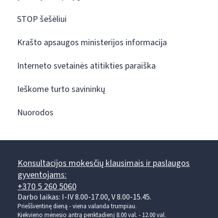
STOP šešėliui
Krašto apsaugos ministerijos informacija
Interneto svetainės atitikties paraiška
Ieškome turto savininkų
Nuorodos
Konsultacijos mokesčių klausimais ir paslaugos
gyventojams:
+370 5 260 5060
Darbo laikas: I-IV 8.00-17.00, V 8.00-15.45.
Prieššventinę dieną - viena valanda trumpiau.
Kiekvieno mėnesio antrą penktadienį 8.00 val. - 12.00 val.