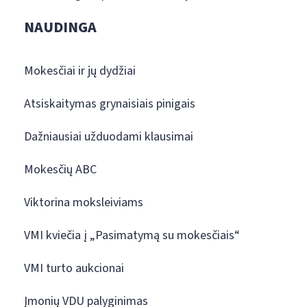
NAUDINGA
Mokesčiai ir jų dydžiai
Atsiskaitymas grynaisiais pinigais
Dažniausiai užduodami klausimai
Mokesčių ABC
Viktorina moksleiviams
VMI kviečia į „Pasimatymą su mokesčiais“
VMI turto aukcionai
Įmonių VDU palyginimas