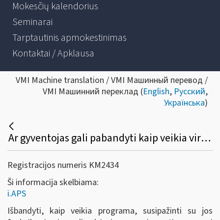
Mokesčių kalendorius
Seminarai
Tarptautinis apmokestinimas
Kontaktai / Apklausa
VMI Machine translation / VMI Машинный перевод /
VMI Машинний переклад (
English
,
Русский
,
Українська
)
Ar gyventojas gali pabandyti kaip veikia virtualus buhalteris (i.APS)?
Registracijos numeris KM2434
Ši informacija skelbiama:
i.APS
Išbandyti, kaip veikia programa, susipažinti su jos