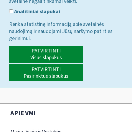
svetainė negali tinkamai veikti.
Analitiniai slapukai
Renka statistinę informaciją apie svetainės
naudojimą ir naudojami Jūsų naršymo patirties
gerinimui.
PATVIRTINTI
Visus slapukus
PATVIRTINTI
Pasirinktus slapukus
APIE VMI
Misija, Vizija ir Vertybės