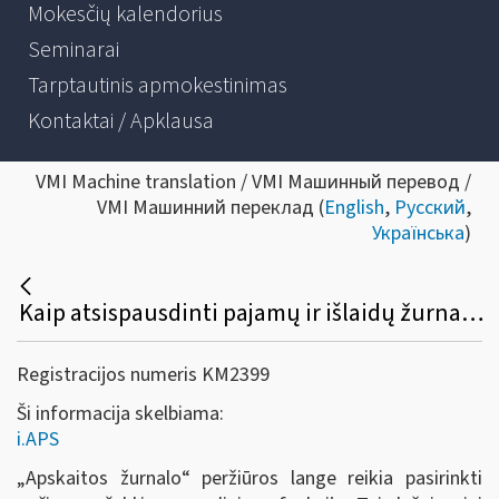
Mokesčių kalendorius
Seminarai
Tarptautinis apmokestinimas
Kontaktai / Apklausa
VMI Machine translation / VMI Машинный перевод /
VMI Машинний переклад (
English
,
Русский
,
Українська
)
Kaip atsispausdinti pajamų ir išlaidų žurnalą?
Registracijos numeris KM2399
Ši informacija skelbiama:
i.APS
„Apskaitos žurnalo
“
peržiūros lange reikia pasirinkti