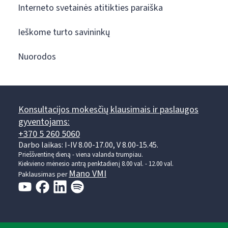
Interneto svetainės atitikties paraiška
Ieškome turto savininkų
Nuorodos
Konsultacijos mokesčių klausimais ir paslaugos
gyventojams:
+370 5 260 5060
Darbo laikas: I-IV 8.00-17.00, V 8.00-15.45.
Prieššventinę dieną - viena valanda trumpiau.
Kiekvieno mėnesio antrą penktadienį 8.00 val. - 12.00 val.
Mano VMI
Paklausimas per