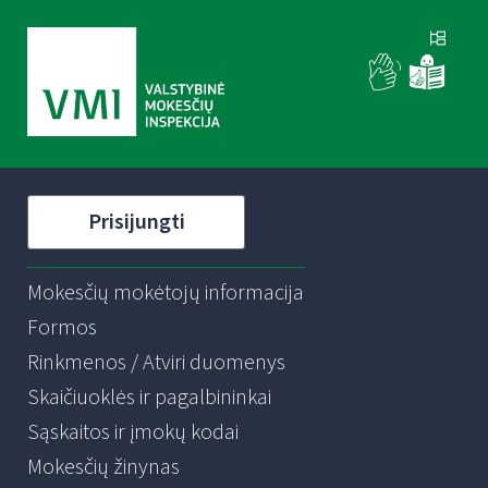
Prisijungti
Mokesčių mokėtojų informacija
Formos
Rinkmenos / Atviri duomenys
Skaičiuoklės ir pagalbininkai
Sąskaitos ir įmokų kodai
Mokesčių žinynas