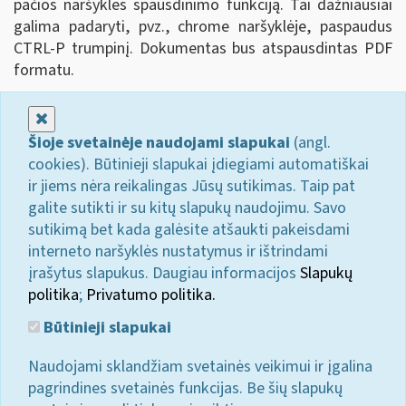
pačios naršyklės spausdinimo funkciją. Tai dažniausiai
galima padaryti, pvz., chrome naršyklėje, paspaudus
CTRL-P trumpinį. Dokumentas bus atspausdintas PDF
formatu.
Uždaryti
Šioje svetainėje naudojami slapukai
(angl.
cookies). Būtinieji slapukai įdiegiami automatiškai
ir jiems nėra reikalingas Jūsų sutikimas. Taip pat
galite sutikti ir su kitų slapukų naudojimu. Savo
sutikimą bet kada galėsite atšaukti pakeisdami
interneto naršyklės nustatymus ir ištrindami
įrašytus slapukus. Daugiau informacijos
Slapukų
politika
;
Privatumo politika.
Būtinieji slapukai
Naudojami sklandžiam svetainės veikimui ir įgalina
pagrindines svetainės funkcijas. Be šių slapukų