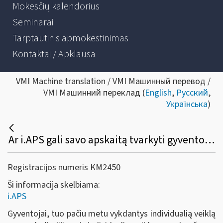
Mokesčių kalendorius
Seminarai
Tarptautinis apmokestinimas
Kontaktai / Apklausa
VMI Machine translation / VMI Машинный перевод /
VMI Машинний переклад (
English
,
Русский
,
Українська
)
Ar i.APS gali savo apskaitą tvarkyti gyventojas, turintis tuo pačiu laikotarpiu verslo liudijimą ir individualią veiklą pagal pažymą?
Registracijos numeris KM2450
Ši informacija skelbiama:
i.APS
Gyventojai, tuo pačiu metu vykdantys individualią veiklą