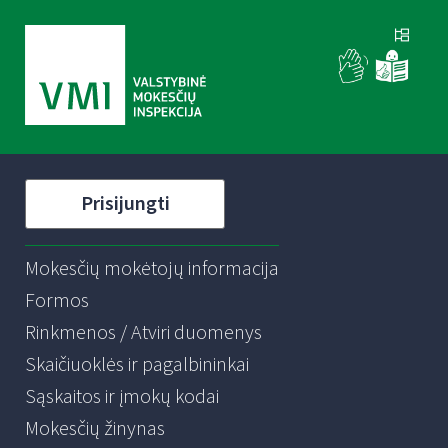
Prisijungti
Mokesčių mokėtojų informacija
Formos
Rinkmenos / Atviri duomenys
Skaičiuoklės ir pagalbininkai
Sąskaitos ir įmokų kodai
Mokesčių žinynas