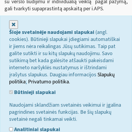
su verslo liudijimu ir individualią veiklą pagal pažymą,
gali tvarkyti supaprastintą apskaitą per i.APS.
Uždaryti
Šioje svetainėje naudojami slapukai
(angl.
cookies). Būtinieji slapukai įdiegiami automatiškai
ir jiems nėra reikalingas Jūsų sutikimas. Taip pat
galite sutikti ir su kitų slapukų naudojimu. Savo
sutikimą bet kada galėsite atšaukti pakeisdami
interneto naršyklės nustatymus ir ištrindami
įrašytus slapukus. Daugiau informacijos
Slapukų
politika
;
Privatumo politika.
Būtinieji slapukai
Naudojami sklandžiam svetainės veikimui ir įgalina
pagrindines svetainės funkcijas. Be šių slapukų
svetainė negali tinkamai veikti.
Analitiniai slapukai