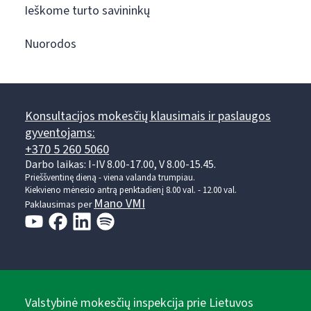
Ieškome turto savininkų
Nuorodos
Konsultacijos mokesčių klausimais ir paslaugos
gyventojams:
+370 5 260 5060
Darbo laikas: I-IV 8.00-17.00, V 8.00-15.45.
Prieššventinę dieną - viena valanda trumpiau.
Kiekvieno mėnesio antrą penktadienį 8.00 val. - 12.00 val.
Mano VMI
Paklausimas per
Valstybinė mokesčių inspekcija prie Lietuvos