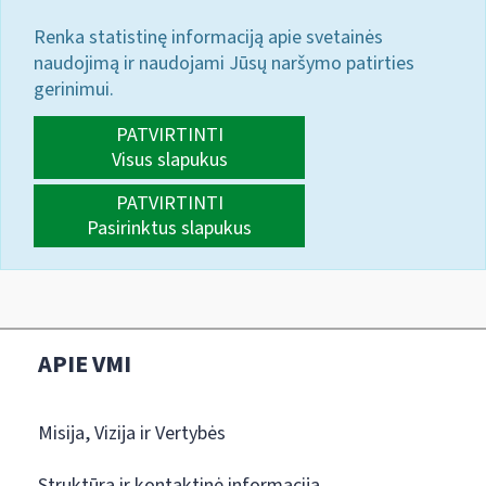
Renka statistinę informaciją apie svetainės
naudojimą ir naudojami Jūsų naršymo patirties
gerinimui.
PATVIRTINTI
Visus slapukus
PATVIRTINTI
Pasirinktus slapukus
APIE VMI
Misija, Vizija ir Vertybės
Struktūra ir kontaktinė informacija