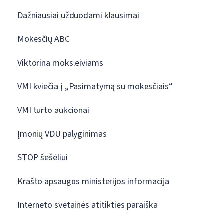
Dažniausiai užduodami klausimai
Mokesčių ABC
Viktorina moksleiviams
VMI kviečia į „Pasimatymą su mokesčiais“
VMI turto aukcionai
Įmonių VDU palyginimas
STOP šešėliui
Krašto apsaugos ministerijos informacija
Interneto svetainės atitikties paraiška