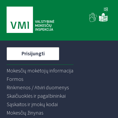
Prisijungti
Mokesčių mokėtojų informacija
Formos
Rinkmenos / Atviri duomenys
Skaičiuoklės ir pagalbininkai
Sąskaitos ir įmokų kodai
Mokesčių žinynas