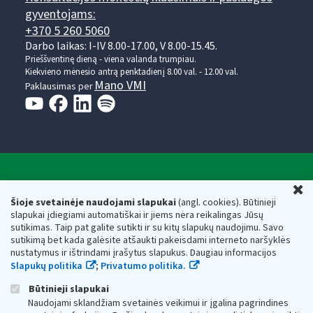
gyventojams:
+370 5 260 5060
Darbo laikas: I-IV 8.00-17.00, V 8.00-15.45.
Prieššventinę dieną - viena valanda trumpiau.
Kiekvieno mėnesio antrą penktadienį 8.00 val. - 12.00 val.
Mano VMI
Paklausimas per
Valstybinė mokesčių inspekcija prie Lietuvos
U
Respublikos finansų ministerijos
Šioje svetainėje naudojami slapukai
(angl. cookies). Būtinieji
slapukai įdiegiami automatiškai ir jiems nėra reikalingas Jūsų
Biudžetinė įstaiga. Juridinio asmens kodas — 188659752,
sutikimas. Taip pat galite sutikti ir su kitų slapukų naudojimu. Savo
adresas: Vasario 16-osios g. 14, 01107 Vilnius, Lietuva, el.paštas:
sutikimą bet kada galėsite atšaukti pakeisdami interneto naršyklės
vmi@vmi.lt
, E. pristatymo dėžutės adresas 188659752
nustatymus ir ištrindami įrašytus slapukus. Daugiau informacijos
Duomenys apie Valstybinę mokesčių inspekciją prie Lietuvos
Slapukų politika
;
Privatumo politika.
Respublikos finansų ministerijos kaupiami ir saugomi Juridinių
asmenų registre
Būtinieji slapukai
Naudojami sklandžiam svetainės veikimui ir įgalina pagrindines