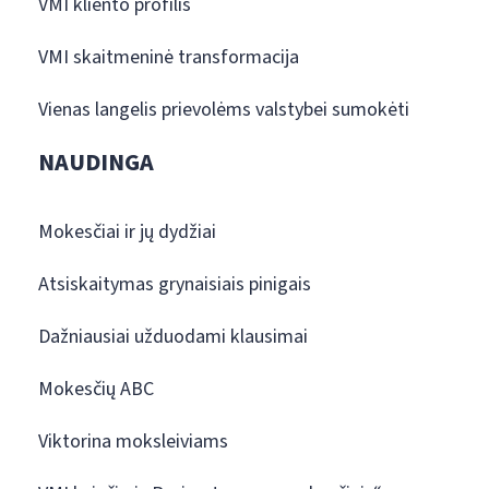
VMI kliento profilis
VMI skaitmeninė transformacija
Vienas langelis prievolėms valstybei sumokėti
NAUDINGA
Mokesčiai ir jų dydžiai
Atsiskaitymas grynaisiais pinigais
Dažniausiai užduodami klausimai
Mokesčių ABC
Viktorina moksleiviams