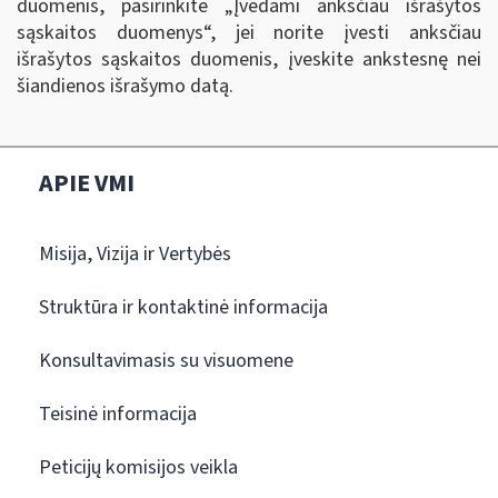
duomenis, pasirinkite „Įvedami anksčiau išrašytos
sąskaitos duomenys
“
, jei norite įvesti anksčiau
išrašytos sąskaitos duomenis, įveskite ankstesnę nei
šiandienos išrašymo datą.
APIE VMI
Misija, Vizija ir Vertybės
Struktūra ir kontaktinė informacija
Konsultavimasis su visuomene
Teisinė informacija
Peticijų komisijos veikla