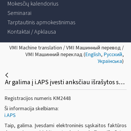
Mokesčių kalendorius
Seminarai
Tarptautinis apmokestinimas
Kontaktai / Apklausa
VMI Machine translation / VMI Машинный перевод /
VMI Машинний переклад (
English
,
Русский
,
Українська
)
Ar galima į i.APS įvesti anksčiau išrašytos sąskaitos faktūros duomenis?
Registracijos numeris KM2448
Ši informacija skelbiama:
i.APS
Taip, galima. Įvesdami elektroninės sąskaitos faktūros