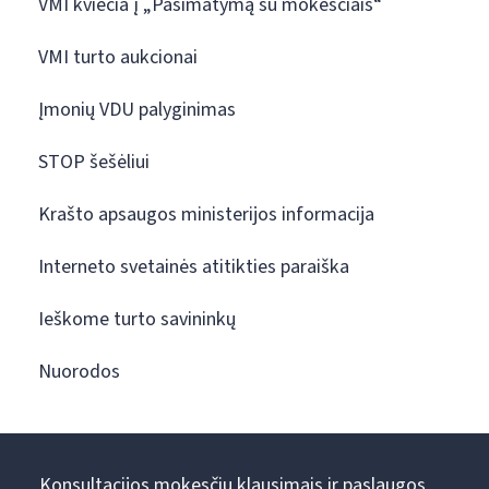
VMI kviečia į „Pasimatymą su mokesčiais“
VMI turto aukcionai
Įmonių VDU palyginimas
STOP šešėliui
Krašto apsaugos ministerijos informacija
Interneto svetainės atitikties paraiška
Ieškome turto savininkų
Nuorodos
Konsultacijos mokesčių klausimais ir paslaugos