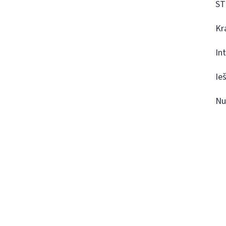
ST
Kr
In
Ie
Nu