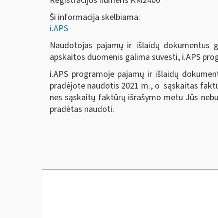
Registracijos numeris KM2400
Ši informacija skelbiama:
i.APS
Naudotojas pajamų ir išlaidų dokumentus ga
apskaitos duomenis galima suvesti, i.APS pro
i.APS programoje pajamų ir išlaidų dokumentu
pradėjote naudotis 2021 m., o sąskaitas faktūr
nes sąskaitų faktūrų išrašymo metu Jūs nebuv
pradėtas naudoti.