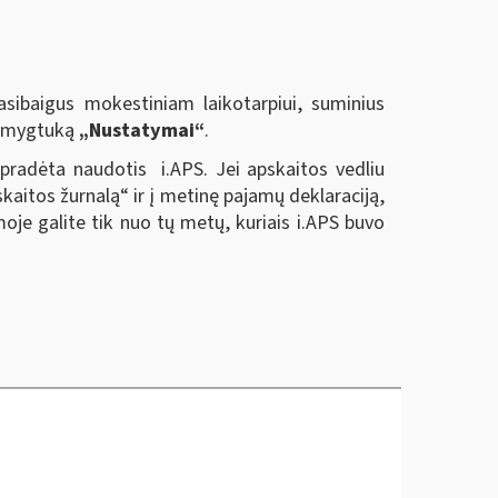
sibaigus mokestiniam laikotarpiui, suminius
us mygtuką
„Nustatymai“
.
 pradėta naudotis i.APS. Jei apskaitos vedliu
kaitos žurnalą“ ir į metinę pajamų deklaraciją,
je galite tik nuo tų metų, kuriais i.APS buvo