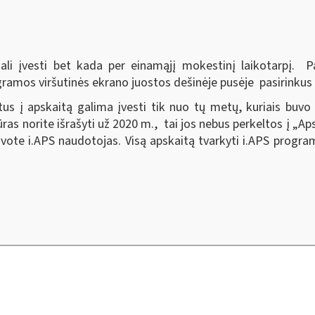
li įvesti bet kada per einamąjį mokestinį laikotarpį. Pa
gramos viršutinės ekrano juostos dešinėje pusėje pasirink
s į apskaitą galima įvesti tik nuo tų metų, kuriais buvo
as norite išrašyti už 2020 m., tai jos nebus perkeltos į „Aps
ote i.APS naudotojas. Visą apskaitą tvarkyti i.APS programo