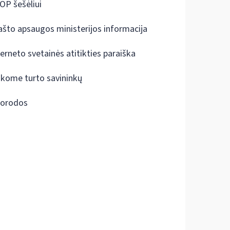
OP šešėliui
ašto apsaugos ministerijos informacija
terneto svetainės atitikties paraiška
škome turto savininkų
orodos