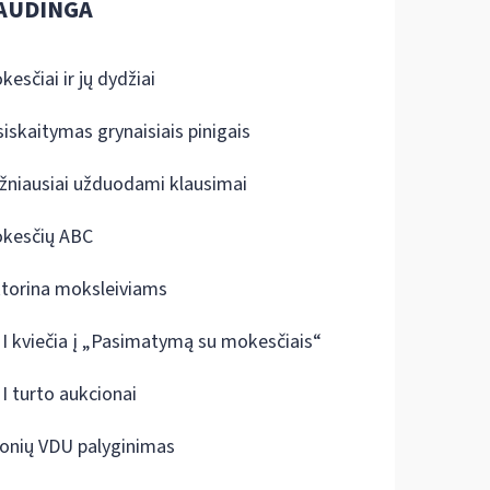
AUDINGA
kesčiai ir jų dydžiai
siskaitymas grynaisiais pinigais
žniausiai užduodami klausimai
kesčių ABC
ktorina moksleiviams
I kviečia į „Pasimatymą su mokesčiais“
I turto aukcionai
onių VDU palyginimas