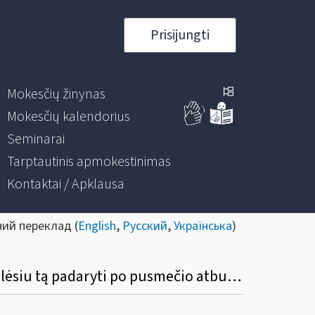
Prisijungti
Mokesčių žinynas
Mokesčių kalendorius
Seminarai
Tarptautinis apmokestinimas
Kontaktai / Apklausa
ний переклад (
English
,
Русский
,
Українська
)
Ar bus nustatytas datos apribojimas? Pvz., išrašiau S / F, pamiršau įvesti į programą, galėsiu tą padaryti po pusmečio atbuline data?