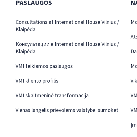
PASLAUGOS
N
Consultations at International House Vilnius /
Mo
Klaipėda
At
Консультации в International House Vilnius /
Klaipėda
Da
VMI teikiamos paslaugos
Mo
VMI kliento profilis
Vi
VMI skaitmeninė transformacija
VM
Vienas langelis prievolėms valstybei sumokėti
VM
Įm