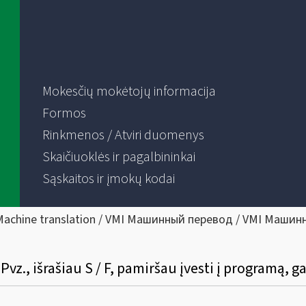
Mokesčių mokėtojų informacija
Formos
Rinkmenos / Atviri duomenys
Skaičiuoklės ir pagalbininkai
Sąskaitos ir įmokų kodai
Machine translation / VMI Машинный перевод / VMI Машин