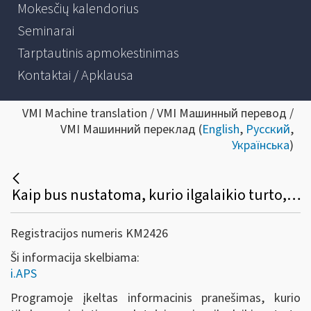
Mokesčių kalendorius
Seminarai
Tarptautinis apmokestinimas
Kontaktai / Apklausa
VMI Machine translation / VMI Машинный перевод /
VMI Машинний переклад (
English
,
Русский
,
Українська
)
Kaip bus nustatoma, kurio ilgalaikio turto, nurodyto FR0457 formoje, bus skaičiuojamas nusidėvėjimas, o kurio (pvz., lengvojo automobilio, naudojamo advokato veikloje) neskaičiuojamas (nepriskiriamas leidžiamiems atskaitymams)?
Registracijos numeris KM2426
Ši informacija skelbiama:
i.APS
Programoje įkeltas informacinis pranešimas, kurio