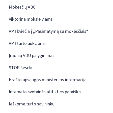
Mokesčių ABC
Viktorina moksleiviams
VMI kviečia į „Pasimatymą su mokesčiais“
VMI turto aukcionai
Įmonių VDU palyginimas
STOP šešėliui
Krašto apsaugos ministerijos informacija
Interneto svetainės atitikties paraiška
Ieškome turto savininkų