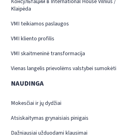
Консультации в International House Vilnius /
Klaipėda
VMI teikiamos paslaugos
VMI kliento profilis
VMI skaitmeninė transformacija
Vienas langelis prievolėms valstybei sumokėti
NAUDINGA
Mokesčiai ir jų dydžiai
Atsiskaitymas grynaisiais pinigais
Dažniausiai užduodami klausimai