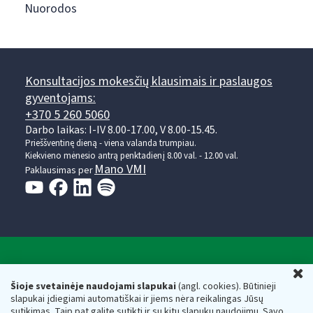
Nuorodos
Konsultacijos mokesčių klausimais ir paslaugos
gyventojams:
+370 5 260 5060
Darbo laikas: I-IV 8.00-17.00, V 8.00-15.45.
Prieššventinę dieną - viena valanda trumpiau.
Kiekvieno mėnesio antrą penktadienį 8.00 val. - 12.00 val.
Mano VMI
Paklausimas per
Valstybinė mokesčių inspekcija prie Lietuvos
U
Respublikos finansų ministerijos
Šioje svetainėje naudojami slapukai
(angl. cookies). Būtinieji
slapukai įdiegiami automatiškai ir jiems nėra reikalingas Jūsų
Biudžetinė įstaiga. Juridinio asmens kodas — 188659752,
sutikimas. Taip pat galite sutikti ir su kitų slapukų naudojimu. Savo