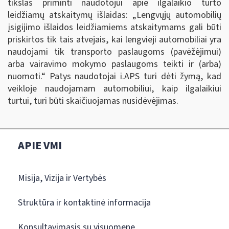
tikslas priminti naudotojui apie ilgalaikio turto
leidžiamų atskaitymų išlaidas: „Lengvųjų automobilių
įsigijimo išlaidos leidžiamiems atskaitymams gali būti
priskirtos tik tais atvejais, kai lengvieji automobiliai yra
naudojami tik transporto paslaugoms (pavėžėjimui)
arba vairavimo mokymo paslaugoms teikti ir (arba)
nuomoti.
“
Patys naudotojai i.APS turi dėti žymą, kad
veikloje naudojamam automobiliui, kaip ilgalaikiui
turtui, turi būti skaičiuojamas nusidėvėjimas.
APIE VMI
Misija, Vizija ir Vertybės
Struktūra ir kontaktinė informacija
Konsultavimasis su visuomene