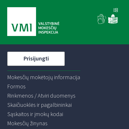
Prisijungti
Mokesčių mokėtojų informacija
Formos
Rinkmenos / Atviri duomenys
Skaičiuoklės ir pagalbininkai
Sąskaitos ir įmokų kodai
Mokesčių žinynas