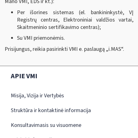
Mano VMI, EDS ir kt.):
Per išorines sistemas (el. bankininkystė, VĮ
Registrų centras, Elektroniniai valdžios vartai,
Skaitmeninio sertifikavimo centras);
Su VMI priemonėmis.
Prisijungus, reikia pasirinkti VMI e. paslaugą „i.MAS
“
.
APIE VMI
Misija, Vizija ir Vertybės
Struktūra ir kontaktinė informacija
Konsultavimasis su visuomene