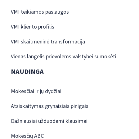
VMI teikiamos paslaugos
VMI kliento profilis
VMI skaitmeninė transformacija
Vienas langelis prievolėms valstybei sumokėti
NAUDINGA
Mokesčiai ir jų dydžiai
Atsiskaitymas grynaisiais pinigais
Dažniausiai užduodami klausimai
Mokesčių ABC