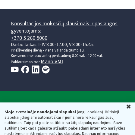
Konsultacijos mokesčių klausimais ir paslaugos
gyventojams:
+370 5 260 5060
Darbo laikas: I-IV 8.00-17.00, V 8.00-15.45.
Prieššventinę dieną - viena valanda trumpiau.
Kiekvieno mėnesio antrą penktadienį 8.00 val. - 12.00 val.
Mano VMI
Paklausimas per
Valstybinė mokesčių inspekcija prie Lietuvos
U
Respublikos finansų ministerijos
Šioje svetainėje naudojami slapukai
(angl. cookies). Būtinieji
slapukai įdiegiami automatiškai ir jiems nėra reikalingas Jūsų
Biudžetinė įstaiga. Juridinio asmens kodas — 188659752,
sutikimas. Taip pat galite sutikti ir su kitų slapukų naudojimu. Savo
adresas: Vasario 16-osios g. 14, 01107 Vilnius, Lietuva, el.paštas:
sutikimą bet kada galėsite atšaukti pakeisdami interneto naršyklės
vmi@vmi.lt
, E. pristatymo dėžutės adresas 188659752
nustatymus ir ištrindami įrašytus slapukus. Daugiau informacijos