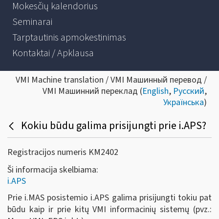
Mokesčių kalendorius
Seminarai
Tarptautinis apmokestinimas
Kontaktai / Apklausa
VMI Machine translation / VMI Машинный перевод /
VMI Машинний переклад (
English
,
Русский
,
Українська
)
Kokiu būdu galima prisijungti prie i.APS?
Registracijos numeris KM2402
Ši informacija skelbiama:
i.APS
Prie i.MAS posistemio i.APS galima prisijungti tokiu pat
būdu kaip ir prie kitų VMI informacinių sistemų (pvz.: