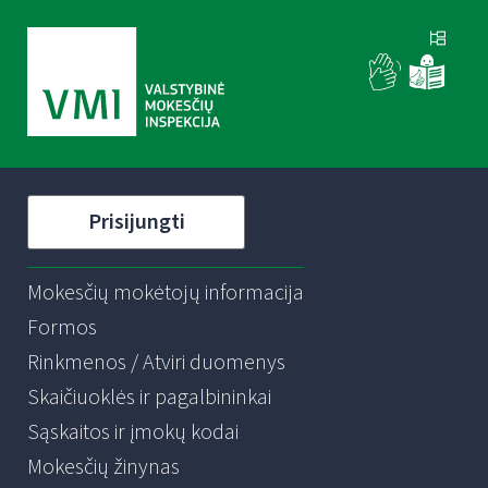
Prisijungti
Mokesčių mokėtojų informacija
Formos
Rinkmenos / Atviri duomenys
Skaičiuoklės ir pagalbininkai
Sąskaitos ir įmokų kodai
Mokesčių žinynas